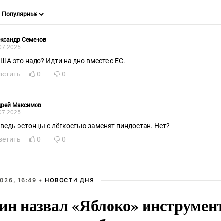
ександр Семенов
07.2025
США это надо? Идти на дно вместе с ЕС.
ветить
0
0
дрей Максимов
07.2025
 ведь эстонцы с лёгкостью заменят пиндостан. Нет?
ветить
0
0
026, 16:49 •
НОВОСТИ ДНЯ
ин назвал «Яблоко» инструмен