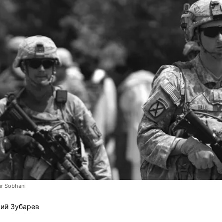
r Sobhani
ий Зубарев