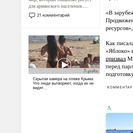
для армянского населения.
«В зарубе
Мир, где политические
21 комментарий
прожекты будут безусловно
Продвижен
оплачиваться за счет
ресурсов»,
российских
налогоплательщиков и где
Как писал
Еревану за свои поступки не
«Яблоко» 
нужно отвечать.
призвал
Ми
перед пар
подготовк
КОММЕНТАРИ