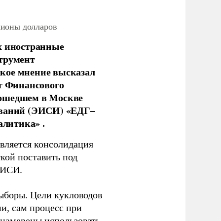
лионы долларов
х иностранные
струмент
кое мнение высказал
нт Финансового
рошедшем в Москве
ований (ЭИСИ) «ЕДГ–
алитика» .
является консолидация
кой поставить под
ЭИСИ.
ыборы. Цели кукловодов
и, сам процесс при
 намерены использовать