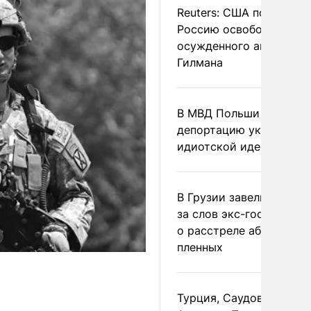
Reuters: США попросил
Россию освободить
осужденного американ
Гилмана
В МВД Польши назвали
депортацию украинцев
идиотской идеей
В Грузии завели дело и
за слов экс-госминист
о расстреле абхазских
пленных
Турция, Саудовская