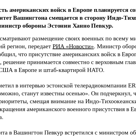
ть американских войск в Европе планируется сок
итет Вашингтона смещается в сторону Индо-Тихо
министр обороны Эстонии Ханно Певкур.
матривают размещение своих военных по всему мир
ий регион, передает
РИА «Новости»
. Министр обор
общил, что присутствие американских войск в Евро
м, решение принимается совместно с верховным г
США в Европе и штаб-квартирой НАТО.
метил в интервью эстонской телерадиокомпании ERR
зможно, станут известны осенью». Он подчеркнул,
риоритеты, смещая внимание на Индо-Тихоокеански
окращения американского военного присутствия в Е
а.
зита в Вашингтон Певкур встретился с министром