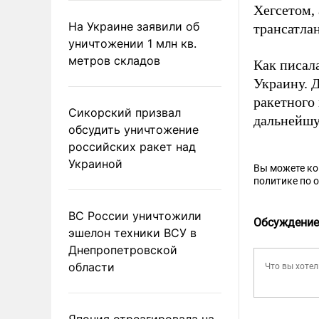
Хегсетом,
На Украине заявили об
трансатла
уничтожении 1 млн кв.
метров складов
Как писал
Украину. 
ракетного 
Сикорский призвал
дальнейшу
обсудить уничтожение
российских ракет над
Украиной
Вы можете к
политике по 
ВС России уничтожили
Обсуждение
эшелон техники ВСУ в
Днепропетровской
области
Япония отреагировала на