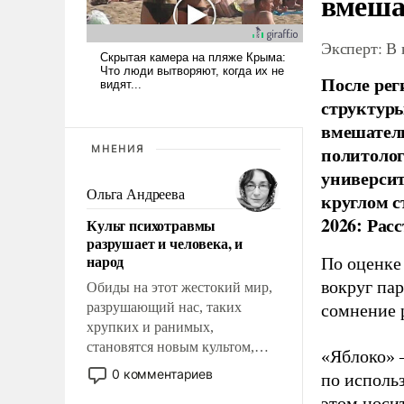
вмеша
Эксперт: В
После рег
структуры
вмешатель
политолог
МНЕНИЯ
универси
Ольга Андреева
круглом с
2026: Рас
Культ психотравмы
разрушает и человека, и
народ
По оценке
вокруг па
Обиды на этот жестокий мир,
разрушающий нас, таких
сомнение 
хрупких и ранимых,
становятся новым культом,
«Яблоко» 
постепенно вытесняя и
0 комментариев
по исполь
отменяя традиционное
этом носи