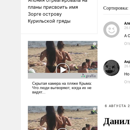
планы присвоить имя
Сортировка:
Зорге острову
Курильской гряды
Ал
26.
А 
От
Ан
26.
Но
От
6 АВГУСТА 2
Данил