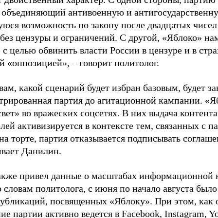
, объединяющий антивоенную и антигосударственну
юся возможность по закону после двадцатых чисел
 без цензуры и ограничений. С другой, «Яблоко» н
 с целью обвинить власти России в цензуре и в стра
й «оппозицией», – говорит политолог.
вам, какой сценарий будет избран базовым, будет за
стрированная партия до агитационной кампании. «Я
свет» во вражеских соцсетях. В них выдача контент
лей активизируется в контексте тем, связанных с па
на торте, партия отказывается подписывать соглаше
ивает Данилин.
акже привел данные о масштабах информационной 
о словам политолога, с июня по начало августа был
 публикаций, посвященных «Яблоку». При этом, как
е партии активно ведется в Facebook, Instagram, Y