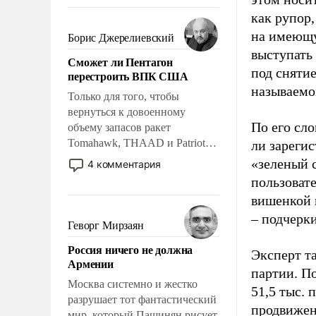
требование к человеку – быть
как рупор
мужественным и твердым под
ударами судьбы, брать на себя
на имеющу
Борис Джерелиевский
ответственность, помогать
выступать
Сможет ли Пентагон
слабым, идти вперед и
под снятие
перестроить ВПК США
адаптироваться.
называемо
Только для того, чтобы
вернуться к довоенному
По его сло
объему запасов ракет
Tomahawk, THAAD и Patriot
ли зареги
США потребуется более трех
«зеленый 
4 комментария
лет. Даже небольшая война с
пользовате
Ираном опустошила
вишенкой 
американские арсеналы.
– подчерк
Сложившаяся ситуация
Геворг Мирзаян
означает многолетний период
Россия ничего не должна
уязвимости США, например,
Эксперт т
Армении
перед Китаем.
партии. П
Москва системно и жестко
51,5 тыс.
разрушает тот фантастический
продвижени
мир, который Пашинян рисует