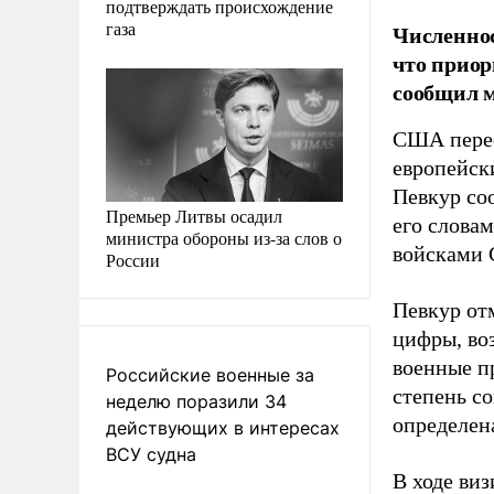
подтверждать происхождение
газа
Численнос
что приор
сообщил 
США перес
европейск
Певкур со
Премьер Литвы осадил
его слова
министра обороны из-за слов о
войсками 
России
Певкур от
цифры, во
военные п
Российские военные за
степень с
неделю поразили 34
определен
действующих в интересах
ВСУ судна
В ходе ви