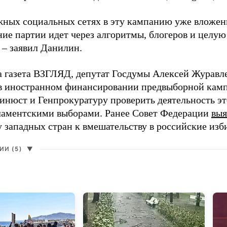
жных социальных сетях в эту кампанию уже вложе
ие партии идет через алгоритмы, блогеров и целу
 – заявил Данилин.
а газета ВЗГЛЯД, депутат Госдумы Алексей Журавл
в иностранном финансировании предвыборной кам
нюст и Генпрокуратуру проверить деятельность э
ламентскими выборами. Ранее Совет Федерации
выя
у западных стран к вмешательству в российские изб
И (5)
▼