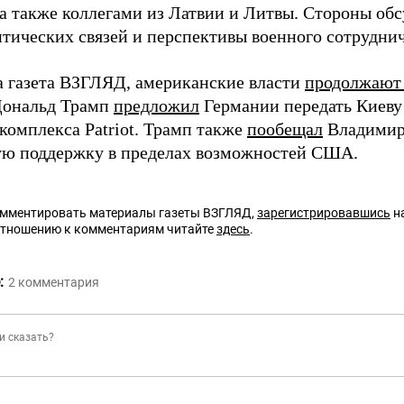
 а также коллегами из Латвии и Литвы. Стороны об
нтических связей и перспективы военного сотруднич
а газета ВЗГЛЯД, американские власти
продолжают 
Дональд Трамп
предложил
Германии передать Киеву
комплекса Patriot. Трамп также
пообещал
Владимир
ю поддержку в пределах возможностей США.
омментировать материалы газеты ВЗГЛЯД,
зарегистрировавшись
на
отношению к комментариям читайте
здесь
.
:
2
комментария