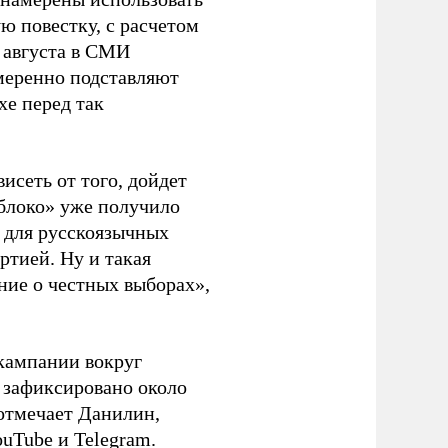
ю повестку, с расчетом
 августа в СМИ
амеренно подставляют
хе перед так
висеть от того, дойдет
блоко» уже получило
а для русскоязычных
ртией. Ну и такая
ние о честных выборах»,
кампании вокруг
о зафиксировано около
 отмечает Данилин,
ouTube и Telegram.