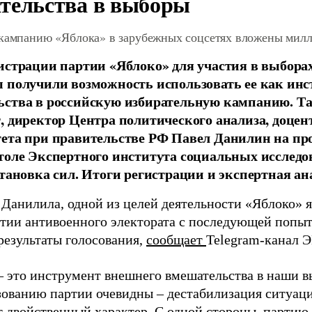
тельства в выборы
 кампанию «Яблока» в зарубежных соцсетях вложены мил
истрации партии «Яблоко» для участия в выбора
 получили возможность использовать ее как ин
ства в российскую избирательную кампанию. Та
, директор Центра политического анализа, доце
тета при правительстве РФ Павел Данилин на п
толе Экспертного института социальных исслед
становка сил. Итоги регистрации и экспертная ан
 Данилила, одной из целей деятельности «Яблоко» 
ртии антивоенного электората с последующей попыт
результаты голосования,
сообщает
Telegram-канал 
– это инструмент внешнего вмешательства в наши в
зованию партии очевидны – дестабилизация ситуаци
т двойственный характер. С одной стороны, партию