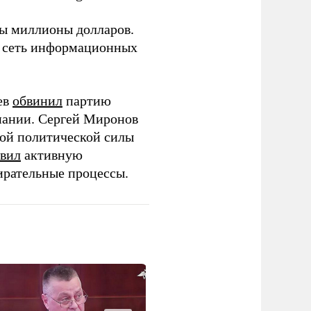
ны миллионы долларов.
ю сеть информационных
ев
обвинил
партию
пании. Сергей Миронов
той политической силы
вил
активную
ирательные процессы.