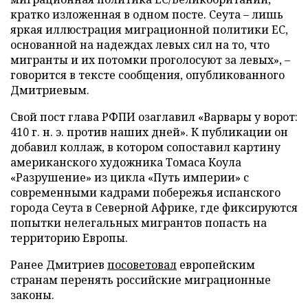
кратко изложенная в одном посте. Сеута – лишь
яркая иллюстрация миграционной политики ЕС,
основанной на надеждах левых сил на то, что
мигранты и их потомки проголосуют за левых», –
говорится в тексте сообщения, опубликованного
Дмитриевым.
Свой пост глава РФПИ озаглавил «Варвары у ворот:
410 г. н. э. против наших дней». К публикации он
добавил коллаж, в котором сопоставил картину
американского художника Томаса Коула
«Разрушение» из цикла «Путь империи» с
современными кадрами побережья испанского
города Сеута в Северной Африке, где фиксируются
попытки нелегальных мигрантов попасть на
территорию Европы.
Ранее Дмитриев
посоветовал
европейским
странам перенять российские миграционные
законы.