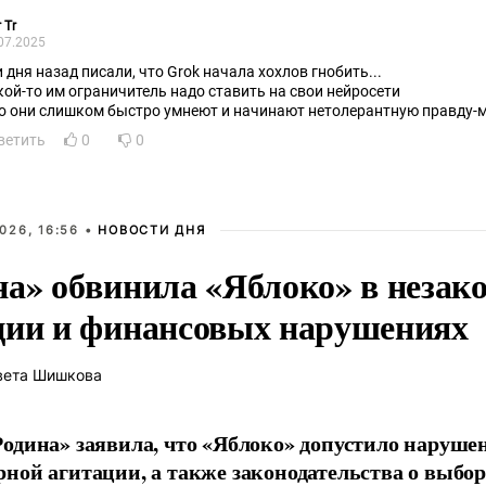
 Tr
07.2025
и дня назад писали, что Grok начала xoxлов гнобить...
кой-то им ограничитель надо ставить на свои нейросети
то они слишком быстро умнеют и начинают нетолерантную правду-мa
ветить
0
0
026, 16:56 •
НОВОСТИ ДНЯ
на» обвинила «Яблоко» в незак
ции и финансовых нарушениях
вета Шишкова
одина» заявила, что «Яблоко» допустило наруше
ной агитации, а также законодательства о выбор