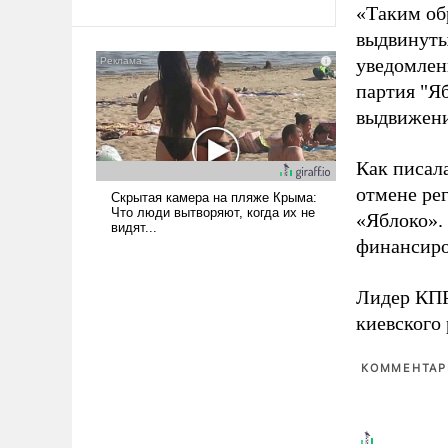
«Таким об
Ираном опустошила
выдвинуты
американские арсеналы.
Сложившаяся ситуация
уведомлени
означает многолетний период
партия "Я
уязвимости США, например,
выдвижения
перед Китаем.
Как писал
отмене ре
«Яблоко».
финансиро
Лидер КП
киевского
КОММЕНТАРИ