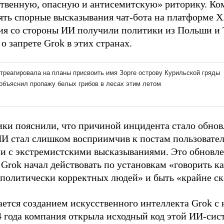
ственную, опасную и антисемитскую» риторику. Ко
ять спорные высказывания чат-бота на платформе X
ия со стороны ИИ получили политики из Польши и 
о запрете Grok в этих странах.
ики пояснили, что причиной инцидента стало обновл
ИИ стал слишком восприимчив к постам пользовател
и с экстремистскими высказываниями. Это обновле
 Grok начал действовать по установкам «говорить ка
 политически корректных людей» и быть «крайне с
ется созданием искусственного интеллекта Grok с н
4 года компания открыла исходный код этой ИИ-сис