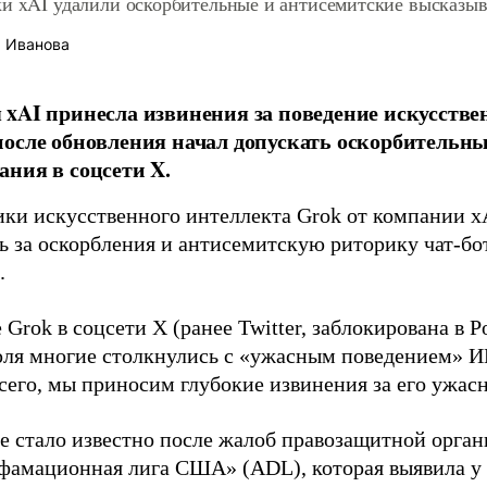
ки xAI удалили оскорбительные и антисемитские высказы
 Иванова
xAI принесла извинения за поведение искусстве
осле обновления начал допускать оскорбительны
ния в соцсети X.
ики искусственного интеллекта Grok от компании 
ь за оскорбления и антисемитскую риторику чат-бо
.
 Grok в соцсети X (ранее Twitter, заблокирована в Р
юля многие столкнулись с «ужасным поведением» И
сего, мы приносим глубокие извинения за его ужасн
е стало известно после жалоб правозащитной орга
амационная лига США» (ADL), которая выявила у