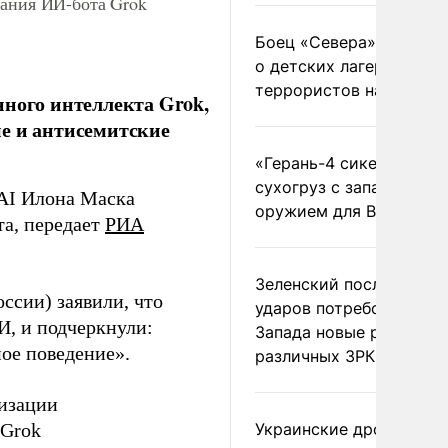
вания ИИ-бота Grok
Боец «Севера» рассказ
о детских лагерях
террористов на Украин
нного интеллекта Grok,
е и антисемитские
«Герань-4 сикер» пора
сухогруз с западным
xAI Илона Маска
оружием для ВСУ
та, передает
РИА
Зеленский после ночны
оссии) заявили, что
ударов потребовал у
И, и подчеркнули:
Запада новые ракеты д
ое поведение».
различных ЗРК
низации
 Grok
Украинские дроны