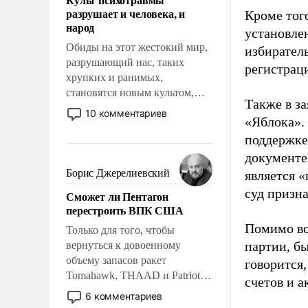
возможности.
разрушает и человека, и
Кроме тог
народ
установле
Обиды на этот жестокий мир,
избиратель
разрушающий нас, таких
регистрац
хрупких и ранимых,
становятся новым культом,
Также в з
постепенно вытесняя и
10 комментариев
«Яблока».
отменяя традиционное
требование к человеку – быть
поддержке
мужественным и твердым под
документе
ударами судьбы, брать на себя
Борис Джерелиевский
является 
ответственность, помогать
суд призн
Сможет ли Пентагон
слабым, идти вперед и
перестроить ВПК США
адаптироваться.
Помимо во
Только для того, чтобы
партии, б
вернуться к довоенному
объему запасов ракет
говорится,
Tomahawk, THAAD и Patriot
счетов и 
США потребуется более трех
6 комментариев
лет. Даже небольшая война с