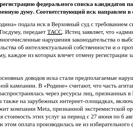
регистрацию федерального списка кандидатов па
венную думу. Соответствующий иск направлен в с
одина» подала иск в Верховный суд с требованием с
 Госдуму, передает
ТАСС
. Истец заявляет, что «адм
многочисленные нарушения законодательства о выбор
ельства об интеллектуальной собственности и о про
му, каждое из которых влечет отмену регистрации 
основных доводов иска стали предполагаемые нару
ной кампании. В «Родине» считают, что часть агит
распространялась через ресурсы лиц, признанных 
 а также на зарубежных интернет-площадках, включа
жит компании Meta, признанной экстремистской ор
 стоимость этих услуг за период с 27 июня по 6 ав
и этом оплата производилась не из избирательного 