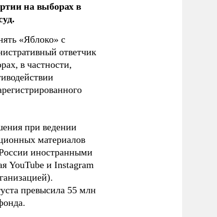
ртии на выборах в
уд.
нять «Яблоко» с
инистративный ответчик
ах, в частности,
тиводействии
зарегистрированного
шения при ведении
ационных материалов
в России иностранными
я YouTube и Instagram
ганизацией).
густа превысила 55 млн
фонда.