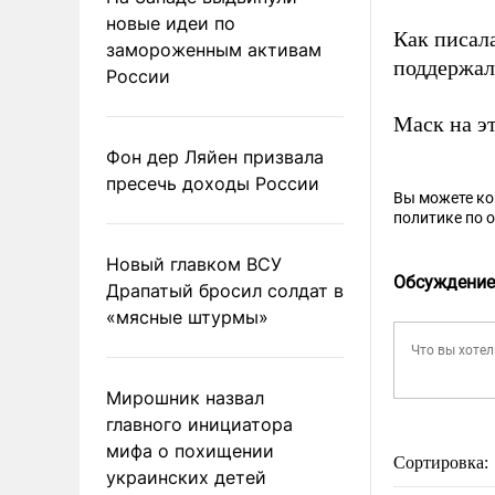
новые идеи по
Как писал
замороженным активам
поддержал
России
Маск на э
Фон дер Ляйен призвала
пресечь доходы России
Вы можете к
политике по 
Новый главком ВСУ
Обсуждение
Драпатый бросил солдат в
«мясные штурмы»
Мирошник назвал
главного инициатора
мифа о похищении
Сортировка:
украинских детей