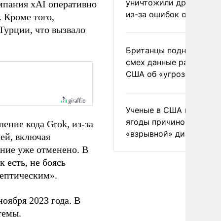
уничтожили друг друга
мпания xAI оперативно
из-за ошибок оператор
. Кроме того,
Турции, что вызвало
Британцы подняли на
смех данные разведки
США об «угрозе России
Ученые в США назвали 
ягоды причиной
ение кода Grok, из-за
«взрывной» диареи
ей, включая
ние уже отменено. В
к есть, не боясь
кептическим».
оября 2023 года. В
темы.