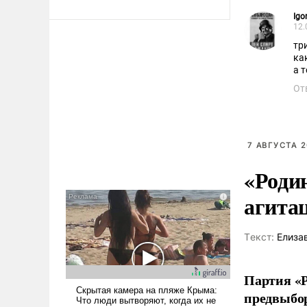
Igor
12.
тр
ка
а 
От
7 АВГУСТА 2
«Роди
агита
Tекст:
Елиза
Партия «Р
предвыбор