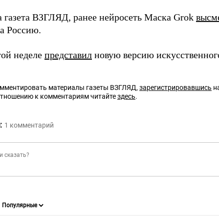
а газета ВЗГЛЯД, ранее нейросеть Маска Grok
высм
а Россию.
той неделе
представил
новую версию искусственного
омментировать материалы газеты ВЗГЛЯД,
зарегистрировавшись
на
отношению к комментариям читайте
здесь
.
:
1
комментарий