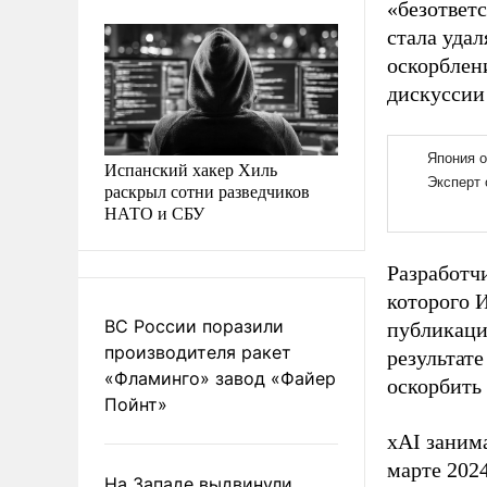
«безответ
стала удал
оскорблен
дискуссии 
Испанский хакер Хиль
раскрыл сотни разведчиков
НАТО и СБУ
Разработч
которого 
ВС России поразили
публикаци
производителя ракет
результате
«Фламинго» завод «Файер
оскорбить
Пойнт»
xAI занима
марте 202
На Западе выдвинули