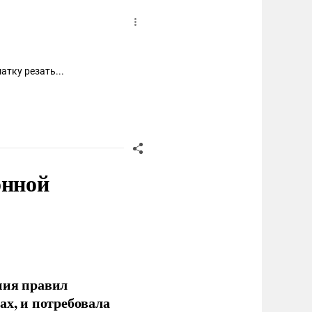
тку резать...
онной
ния правил
ах, и потребовала