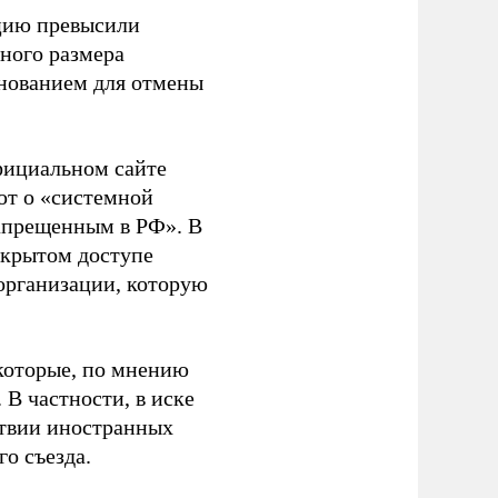
ацию превысили
ного размера
основанием для отмены
фициальном сайте
ют о «системной
апрещенным в РФ». В
ткрытом доступе
организации, которую
которые, по мнению
В частности, в иске
тствии иностранных
о съезда.