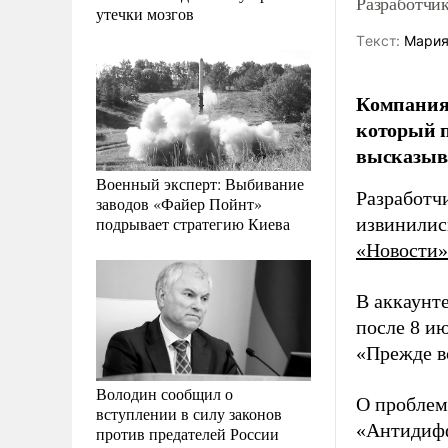
Разработчи
утечки мозгов
Tекст:
Мария
Компания 
который п
высказыва
Военный эксперт: Выбивание
Разработч
заводов «Файер Пойнт»
подрывает стратегию Киева
извинилис
«Новости»
В аккаунте
после 8 и
«Прежде в
Володин сообщил о
О проблем
вступлении в силу законов
«Антидифф
против предателей России