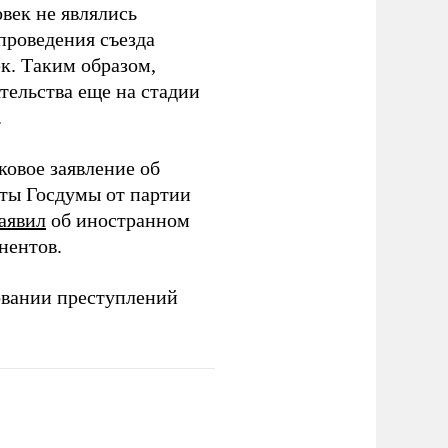
век не являлись
проведения съезда
ек. Таким образом,
тельства еще на стадии
.
ковое заявление об
аты Госдумы от партии
аявил
об иностранном
нентов.
овании преступлений