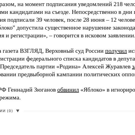
разом, на момент подписания уведомлений 218 чело
ми кандидатами на съезде. Непосредственно в дни 
я подписали 39 человек, после 28 июня – 12 челов
блоко" допустила существенное нарушение законода
 и регистрации», – говорится в исковом заявлении
а газета ВЗГЛЯД, Верховный суд России
получил
ис
гистрации федерального списка кандидатов в депут
 Председатель партии «Родина» Алексей Журавлев
з
вании предвыборной кампании политических оппо
РФ Геннадий Зюганов
обвинил
«Яблоко» в игнорир
 режима.
И (0)
▼