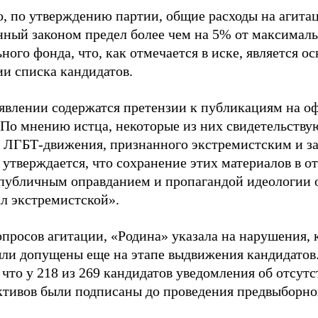
о, по утверждению партии, общие расходы на агит
нный законом предел более чем на 5% от максималь
ного фонда, что, как отмечается в иске, является 
ии списка кандидатов.
аявлении содержатся претензии к публикациям на о
 По мнению истца, некоторые из них свидетельству
 ЛГБТ-движения, признанного экстремистским и з
 утверждается, что сохранение этих материалов в о
«публичным оправданием и пропагандой идеологии 
ал экстремистской».
просов агитации, «Родина» указала на нарушения, 
ыли допущены еще на этапе выдвижения кандидатов. 
 что у 218 из 269 кандидатов уведомления об отсу
активов были подписаны до проведения предвыборног