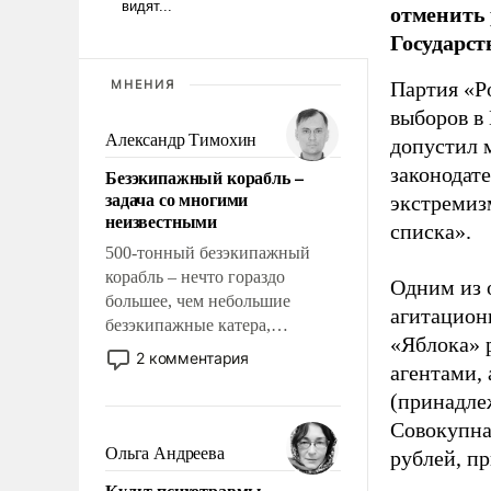
отменить 
Государст
МНЕНИЯ
Партия «Р
выборов в
Александр Тимохин
допустил 
законодат
Безэкипажный корабль –
задача со многими
экстремиз
неизвестными
списка».
500-тонный безэкипажный
корабль – нечто гораздо
Одним из 
большее, чем небольшие
агитацион
безэкипажные катера,
«Яблока» 
применение которых уже
2 комментария
агентами,
стало обыденностью. Задача по
созданию такого корабля очень
(принадле
сложна и амбициозна. Однако
Совокупная
и ее реализация радикально
Ольга Андреева
рублей, пр
поднимет наши боевые
Культ психотравмы