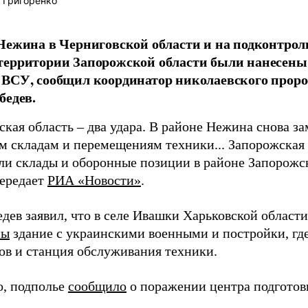
 Григоренко
Нежина в Черниговской области и на подконтро
ерритории Запорожской области были нанесены 
ВСУ, сообщил координатор николаевского проро
бедев.
кая область – два удара. В районе Нежина снова з
м складам и перемещениям техники... Запорожская о
ли склады и оборонные позиции в районе Запорожск
передает
РИА «Новости»
.
едев заявил, что в селе Ивашки Харьковской област
ны
здание с украинскими военными и постройки, гд
ов и станция обслуживания техники.
о, подполье
сообщило
о поражении центра подготов