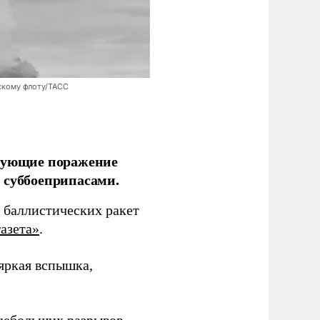
скому флоту/ТАСС
ирующие поражение
 суббоеприпасами.
 баллистических ракет
азета»
.
 яркая вспышка,
 небольших разрывов.