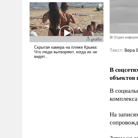
псевдонаучной фантастики,
стало всерьез обсуждаемой
идеей.
@ Отдел информа
Tекст:
Вера 
В соцсетя
объектов 
В социаль
комплекса
На записях
сопровож
Затем на 