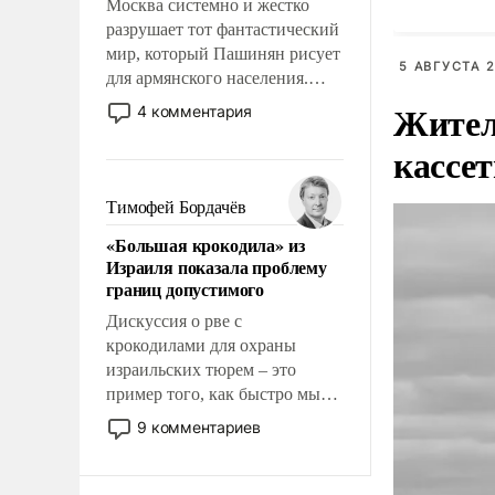
Москва системно и жестко
разрушает тот фантастический
мир, который Пашинян рисует
5 АВГУСТА 2
для армянского населения.
Мир, где этому населению все
Жител
4 комментария
должны просто по
кассе
определению, где его
политические прожекты будут
беспрекословно оплачиваться
Тимофей Бордачёв
за счет российских
«Большая крокодила» из
налогоплательщиков и где за
Израиля показала проблему
свои поступки не нужно
границ допустимого
отвечать.
Дискуссия о рве с
крокодилами для охраны
израильских тюрем – это
пример того, как быстро мы
двигаемся по пути
9 комментариев
революционных изменений.
То, что несколько лет назад
было образом для