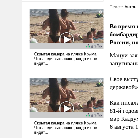
Tекст:
Антон 
Во время 
бомбарди
России, н
Мацуи зая
запугивани
Свое выст
державой»
Как писал
81-й годо
мэр Кадзу
6 августа 