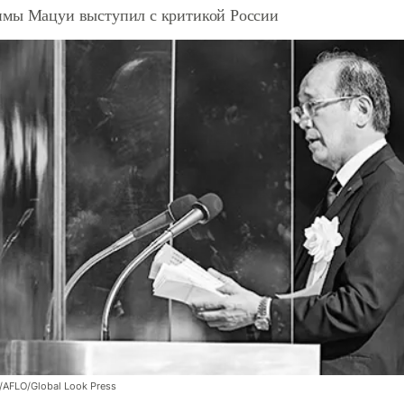
мы Мацуи выступил с критикой России
/AFLO/Global Look Press