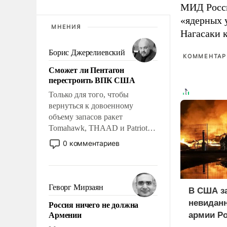
МИД Рос
«ядерных 
МНЕНИЯ
Нагасаки 
Борис Джерелиевский
КОММЕНТАРИ
Сможет ли Пентагон
перестроить ВПК США
Только для того, чтобы
вернуться к довоенному
объему запасов ракет
Tomahawk, THAAD и Patriot
США потребуется более трех
0 комментариев
лет. Даже небольшая война с
Ираном опустошила
американские арсеналы.
Сложившаяся ситуация
Геворг Мирзаян
В США з
означает многолетний период
невиданн
Россия ничего не должна
уязвимости США, например,
Армении
армии Р
перед Китаем.