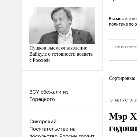
Вы можете к
политике по 
Пушков высмеял заявление
Вайкуле о готовности воевать
с Россией
Сортировка:
ВСУ сбежали из
Торецкого
6 АВГУСТА 2
Мэр Х
Сикорский:
годов
Посягательство на
посольство России грозит