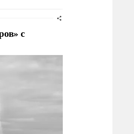
приоритетов Народной
программы ЕР
ров» с