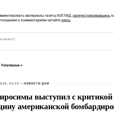
омментировать материалы газеты ВЗГЛЯД,
зарегистрировавшись
на
отношению к комментариям читайте
здесь
.
026, 03:25 •
НОВОСТИ ДНЯ
иросимы выступил с критикой 
щину американской бомбардир