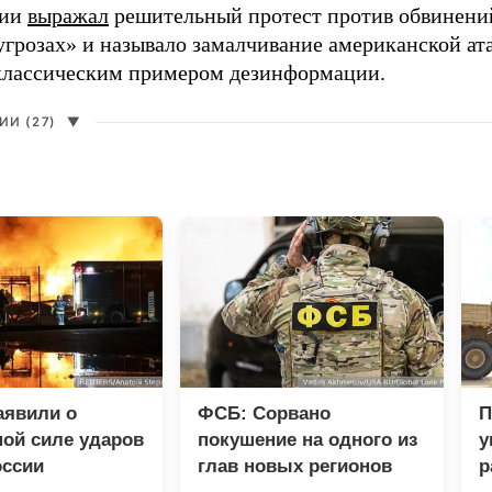
сии
выражал
решительный протест против обвинений
угрозах» и называло замалчивание американской ат
классическим примером дезинформации.
И (27)
▼
аявили о
ФСБ: Сорвано
П
ой силе ударов
покушение на одного из
у
оссии
глав новых регионов
р