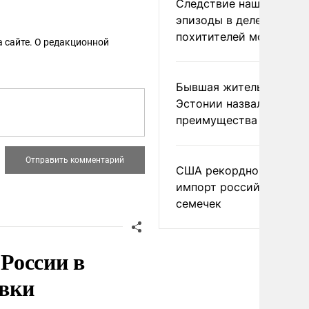
Следствие нашло новы
эпизоды в деле
похитителей москвичек
 сайте. О редакционной
Бывшая жительница
Эстонии назвала главн
преимущества России
США рекордно нарасти
импорт российских
семечек
России в
овки