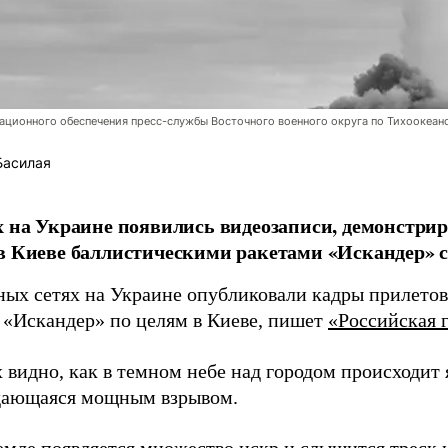
ционного обеспечения пресс-службы Восточного военного округа по Тихоокеан
Басилая
х на Украине появились видеозаписи, демонстр
в Киеве баллистическими ракетами «Искандер» с
ных сетях на Украине опубликовали кадры прилетов
 «Искандер» по целям в Киеве, пишет
«Российская г
 видно, как в темном небе над городом происходит
дающаяся мощным взрывом.
земле появляется множество искр и слышится треск