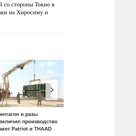
 со стороны Токио в
аки на Хиросиму и
ентагон в разы
Герой России Сайбель:
величил производство
Развитие железных
акет Patriot и THAAD
дорог стало одним из