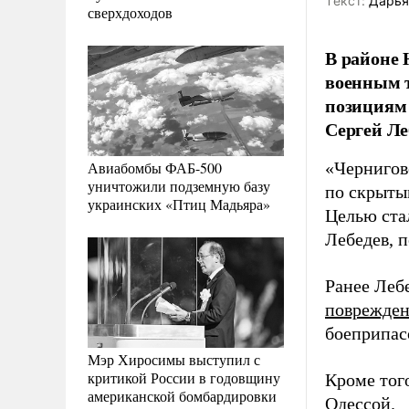
Tекст:
Дарья
сверхдоходов
В районе 
военным т
позициям 
Сергей Ле
Авиабомбы ФАБ-500
«Черниговс
уничтожили подземную базу
по скрыты
украинских «Птиц Мадьяра»
Целью ста
Лебедев, 
Ранее Леб
поврежде
боеприпас
Мэр Хиросимы выступил с
критикой России в годовщину
Кроме тог
американской бомбардировки
Одессой.