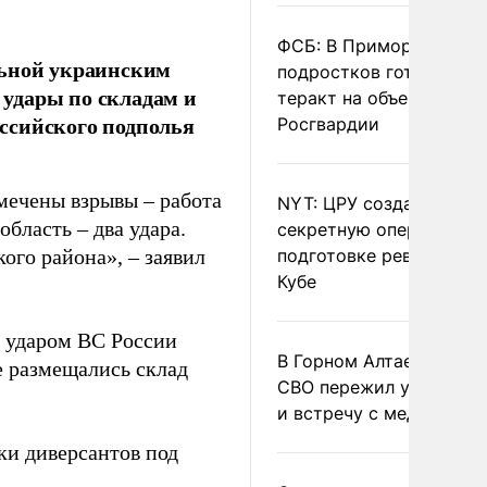
ФСБ: В Приморье трое
льной украинским
подростков готовили
удары по складам и
теракт на объекте
ссийского подполья
Росгвардии
амечены взрывы – работа
NYT: ЦРУ создало
бласть – два удара.
секретную опергруппу 
ого района», – заявил
подготовке революции 
Кубе
и ударом ВС России
В Горном Алтае участн
е размещались склад
СВО пережил удар мол
и встречу с медведем
ки диверсантов под