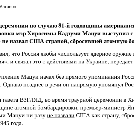
Антонов
церемонии по случаю 81-й годовщины американс
ровки мэр Хиросимы Кадзуми Мацуи выступил с 
о не назвал США страной, сбросившей атомную бо
вил, что Россия якобы «использует ядерное оружие 
я», и связал это с действиями на Украине, передае
упление Мацуи начал без прямого упоминания Росс
. Однако позднее в речи он напрямую упомянул Ро
а газета ВЗГЛЯД, во время траурной церемонии в 
вщине атомной бомбардировки, премьер-министр Яп
ми Мацуи ни разу
не назвали
США как страну, сбро
1945 года.