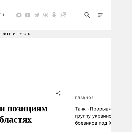
ТИ
НЕФТЬ И РУБЛЬ
ГЛАВНОЕ
 и позициям
Танк «Прорыв» уничто
бластях
группу украинских
боевиков под Харьково