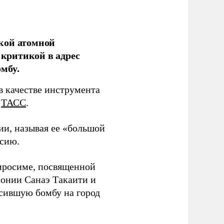
кой атомной
критикой в адрес
мбу.
в качестве инструмента
т
ТАСС
.
ии, называя ее «большой
ссию.
Хиросиме, посвященной
онии Санаэ Такаити и
сившую бомбу на город