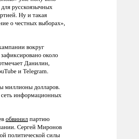
а для русскоязычных
ртией. Ну и такая
ние о честных выборах»,
кампании вокруг
о зафиксировано около
 отмечает Данилин,
ouTube и Telegram.
ны миллионы долларов.
ю сеть информационных
ев
обвинил
партию
пании. Сергей Миронов
той политической силы