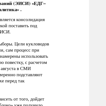
ований (ЭИСИ) «ЕДГ–
алитика» .
является консолидация
кой поставить под
ЭИСИ.
ыборы. Цели кукловодов
и, сам процесс при
 намерены использовать
ю повестку, с расчетом
 августа в СМИ
амеренно подставляют
хе перед так
висеть от того, дойдет
блоко» уже получило