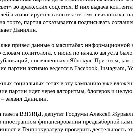
свет» во вражеских соцсетях. В них выдача контент
лей активизируется в контексте тем, связанных с па
на торте, партия отказывается подписывать соглаше
ивает Данилин.
акже привел данные о масштабах информационной 
о словам политолога, с июня по начало августа был
 публикаций, посвященных «Яблоку». При этом, как
е партии активно ведется в Facebook, Instagram, Y
жных социальных сетях в эту кампанию уже вложе
ие партии идет через алгоритмы, блогеров и целу
 – заявил Данилин.
а газета ВЗГЛЯД, депутат Госдумы Алексей Журавл
в иностранном финансировании предвыборной кам
нюст и Генпрокуратуру проверить деятельность э