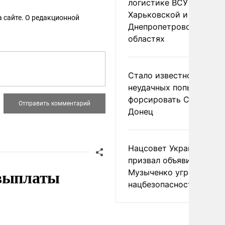
логистике ВСУ в
Харьковской и
 сайте. О редакционной
Днепропетровской
областях
Стало известно о
неудачных попытках ВС
форсировать Северски
Донец
Нацсовет Украины по Т
призвал объявить
 выплаты
Музыченко угрозой
нацбезопасности