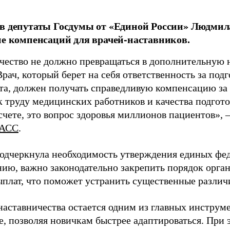
в депутаты Госдумы от «Единой России» Людми
ие компенсаций для врачей-наставников.
чество не должно превращаться в дополнительную
Врач, который берет на себя ответственность за под
та, должен получать справедливую компенсацию за э
 труду медицинских работников и качества подготов
чете, это вопрос здоровья миллионов пациентов», 
АСС
.
одчеркнула необходимость утверждения единых фед
нию, важно законодательно закрепить порядок орга
ыплат, что поможет устранить существенные различ
наставничества остается одним из главных инструм
, позволяя новичкам быстрее адаптироваться. При 