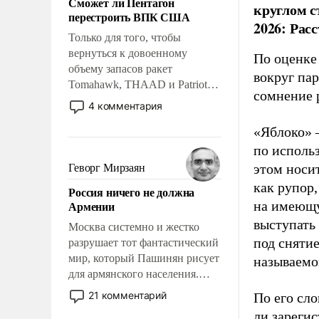
Сможет ли Пентагон
слабым, идти вперед и
круглом с
перестроить ВПК США
адаптироваться.
2026: Рас
Только для того, чтобы
вернуться к довоенному
По оценке
объему запасов ракет
вокруг па
Tomahawk, THAAD и Patriot
сомнение 
США потребуется более трех
4 комментария
лет. Даже небольшая война с
«Яблоко» 
Ираном опустошила
американские арсеналы.
по исполь
Сложившаяся ситуация
этом носи
Геворг Мирзаян
означает многолетний период
как рупор
Россия ничего не должна
уязвимости США, например,
Армении
на имеющу
перед Китаем.
выступать
Москва системно и жестко
под снятие
разрушает тот фантастический
мир, который Пашинян рисует
называемо
для армянского населения.
Мир, где политические
21 комментарий
По его сло
прожекты будут безусловно
ли зареги