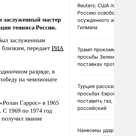
Reuters: США попросил
Россию освободить
и заслуженный мастер
осужденного американ
ация тенниса России.
Гилмана
 был заслуженным
 близким, передает
РИА
Трамп прокомментиров
просьбы Зеленского о
поставках противораке
одиночном разряде, в
 победу на чемпионате
Турция рассказала о
просьбах Европы
поставить газ, но не
«Ролан Гаррос» в 1965
российский
 С 1969 по 1974 год
 получил звание
Нанесены удары по