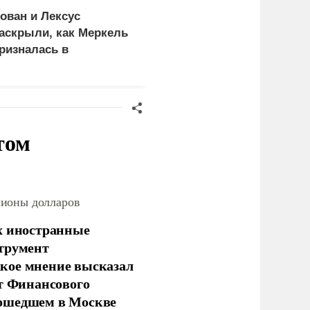
ован и Лексус
В МИД назвали условия
аскрыли, как Меркель
прочного мира на
ризналась в
Украине
иктивности Минских
оглашений
том
лионы долларов
х иностранные
струмент
кое мнение высказал
нт Финансового
рошедшем в Москве