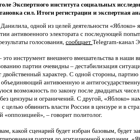
толе Экспертного института социальных исслед
становка сил. Итоги регистрации и экспертная ан
 Данилила, одной из целей деятельности «Яблоко» 
ртии антивоенного электората с последующей попыт
результаты голосования,
сообщает
Telegram-канал 
– это инструмент внешнего вмешательства в наши в
зованию партии очевидны – дестабилизация ситуаци
т двойственный характер. С одной стороны, партию
, объединяющий антивоенную и антигосударственну
юся возможность по закону после двадцатых чисел
 без цензуры и ограничений. С другой, «Яблоко» н
 с целью обвинить власти России в цензуре и в стра
й «оппозицией», – говорит политолог.
вам, какой сценарий будет избран базовым, будет за
стрированная партия до агитационной кампании. «Я