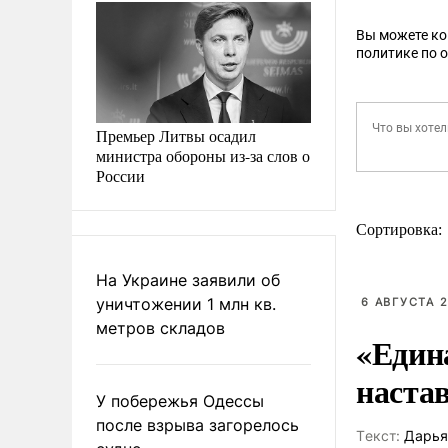
Вы можете к
политике по 
Премьер Литвы осадил
министра обороны из-за слов о
России
Сортировка:
На Украине заявили об
уничтожении 1 млн кв.
6 АВГУСТА 2
метров складов
«Един
наста
У побережья Одессы
после взрыва загорелось
Tекст:
Дарья