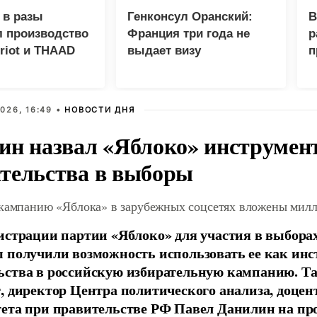
 в разы
Генконсул Оранский:
В
л производство
Франция три года не
р
triot и THAAD
выдает визу
п
российскому дипломату
ф
с
026, 16:49 •
НОВОСТИ ДНЯ
ин назвал «Яблоко» инструмен
тельства в выборы
 кампанию «Яблока» в зарубежных соцсетях вложены мил
истрации партии «Яблоко» для участия в выбора
 получили возможность использовать ее как ин
ства в российскую избирательную кампанию. Та
, директор Центра политического анализа, доце
тета при правительстве РФ Павел Данилин на п