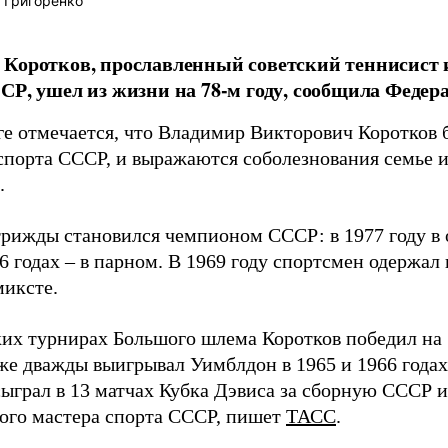
 Григоренко
Коротков, прославленный советский теннисист 
СР, ушел из жизни на 78-м году, сообщила Федер
ге отмечается, что Владимир Викторович Коротков
спорта СССР, и выражаются соболезнования семье и
.
трижды становился чемпионом СССР: в 1977 году в 
6 годах – в парном. В 1969 году спортсмен одержал
миксте.
их турнирах Большого шлема Коротков победил на 
кже дважды выигрывал Уимблдон в 1965 и 1966 годах.
сыграл в 13 матчах Кубка Дэвиса за сборную СССР и
ого мастера спорта СССР, пишет
ТАСС
.