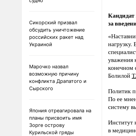
судно
Кандидат 
за введен
Сикорский призвал
обсудить уничтожение
«Наставни
российских ракет над
нагрузку. 
Украиной
специалис
уважения к
Марочко назвал
конечном с
возможную причину
Болилой
Т
конфликта Драпатого и
Сырского
Политик п
По ее мне
систему в
Япония отреагировала на
планы присвоить имя
Институт 
Зорге острову
в медицине
Курильской гряды