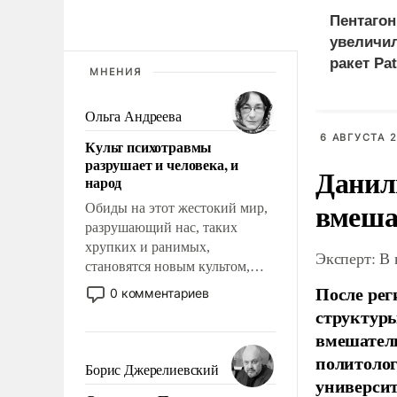
Пентагон
увеличи
ракет Pa
МНЕНИЯ
Ольга Андреева
6 АВГУСТА 2
Культ психотравмы
разрушает и человека, и
Данил
народ
вмеша
Обиды на этот жестокий мир,
разрушающий нас, таких
хрупких и ранимых,
Эксперт: В
становятся новым культом,
постепенно вытесняя и
После рег
0 комментариев
отменяя традиционное
структуры
требование к человеку – быть
вмешатель
мужественным и твердым под
политолог
ударами судьбы, брать на себя
Борис Джерелиевский
универси
ответственность, помогать