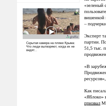
оплачиваться за счет
«зеленый 
российских
пользовате
налогоплательщиков и где
Еревану за свои поступки не
вишенкой 
нужно отвечать.
– подчерк
Эксперт т
партии. П
51,5 тыс.
продвижени
«В зарубе
Продвижен
ресурсов»,
Как писал
«Яблоко» 
призвал
Ми