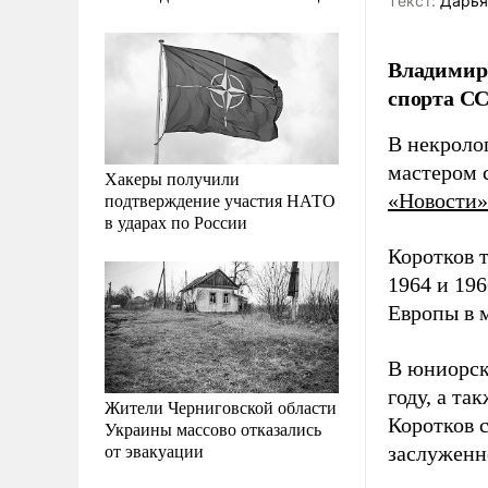
Tекст:
Дарья
Владимир 
спорта СС
В некроло
мастером 
Хакеры получили
подтверждение участия НАТО
«Новости»
в ударах по России
Коротков 
1964 и 196
Европы в 
В юниорск
году, а та
Жители Черниговской области
Коротков 
Украины массово отказались
от эвакуации
заслуженн