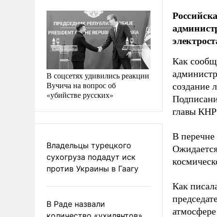
Российска
администр
электрост
Как сообщ
администр
В соцсетях удивились реакции
Вучича на вопрос об
создание 
«убийстве русских»
Подписани
главы КНР
В перечне
Владельцы турецкого
Ожидается
сухогруза подадут иск
космическ
против Украины в Гаагу
Как писал
председат
В Раде назвали
атмосфере
количество «ухилянтов»