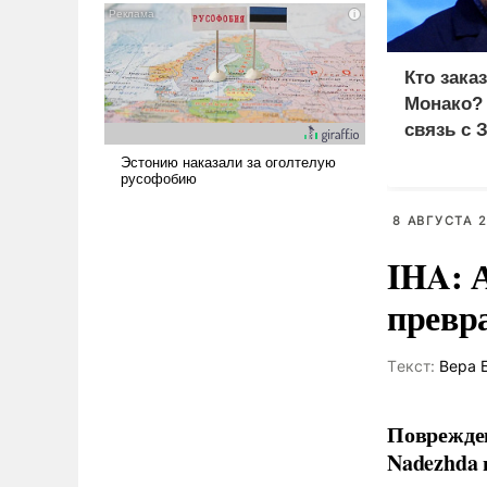
и ее реализация радикально
поднимет наши боевые
возможности.
Кто зака
Монако?
связь с 
8 АВГУСТА 2
IHA: 
превр
Tекст:
Вера 
Поврежден
Nadezhda 