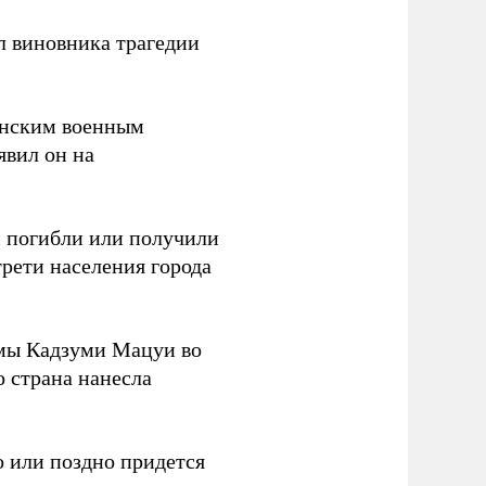
л виновника трагедии
канским военным
аявил он на
ки погибли или получили
трети населения города
мы Кадзуми Мацуи во
о страна нанесла
 или поздно придется