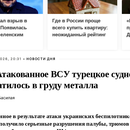
зал взрыв в
Где в России проще
«
 Появилась
всего купить квартиру:
п
Зеленским
неожиданный рейтинг
Д
026, 20:31 •
НОВОСТИ ДНЯ
Атакованное ВСУ турецкое судн
атилось в груду металла
Басилая
ное в результате атаки украинских беспилотник
получило серьезные разрушения палубы, трюмов