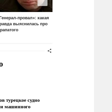
Генерал-провал»: какая
Каким стал итог
равда выяснилась про
переговоров Лаврова и
рапатого
Рубио
о
ов турецкое судно
 и машинного