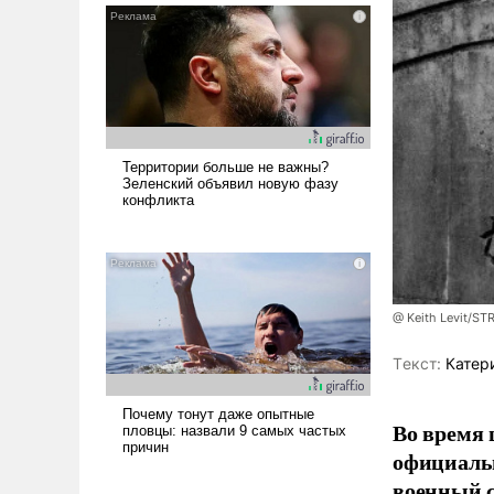
@ Keith Levit/ST
Tекст:
Катер
Во время 
официальн
военный с