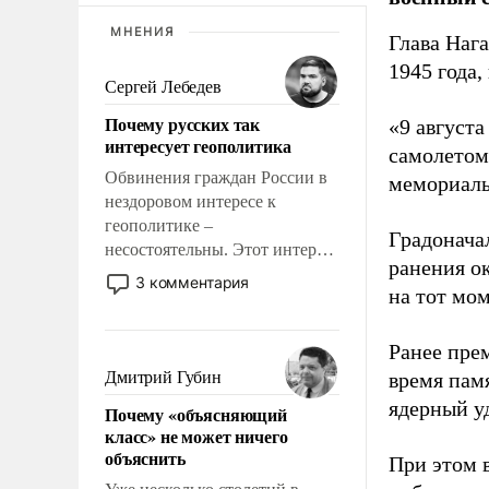
МНЕНИЯ
Глава Наг
1945 года,
Сергей Лебедев
Почему русских так
«9 август
интересует геополитика
самолетом,
Обвинения граждан России в
мемориаль
нездоровом интересе к
геополитике –
Градоначал
несостоятельны. Этот интерес
ранения ок
рационален и прагматичен. Он
3 комментария
на тот мом
обусловлен тысячелетним
опытом выживания в крайне
непростых условиях и
Ранее пре
фундаментальным знанием,
Дмитрий Губин
время пам
что мировая политика имеет
ядерный уд
Почему «объясняющий
свойство заявляться на порог
класс» не может ничего
нашего дома.
объяснить
При этом 