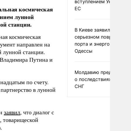
вступлением Украины в
альная космическая
ЕС
анием лунной
ой станции.
В Киеве заявили о
ная космическая
серьезном повреждени
порта и энергообъекто
умент направлен на
Одессы
 лунной станции.
 Владимира Путина и
Молдавию предупреди
о последствиях выхода
надцатым по счету.
СНГ
 партнерство в лунной
ин
заявил
, что диалог с
, товарищеской
.