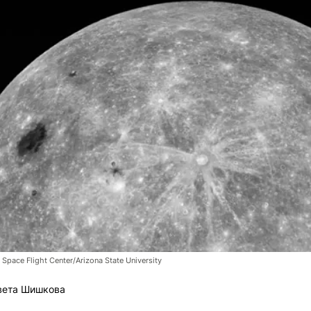
pace Flight Center/Arizona State University
вета Шишкова