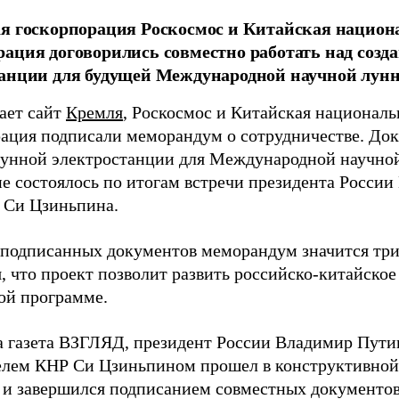
я госкорпорация Роскосмос и Китайская национ
ация договорились совместно работать над созд
анции для будущей Международной научной лунн
ает сайт
Кремля
, Роскосмос и Китайская националь
ация подписали меморандум о сотрудничестве. Док
лунной электростанции для Международной научной
е состоялось по итогам встречи президента России
 Си Цзиньпина.
 подписанных документов меморандум значится три
, что проект позволит развить российско-китайское
ой программе.
а газета ВЗГЛЯД, президент России Владимир Пут
елем КНР Си Цзиньпином прошел в конструктивной
 и завершился подписанием совместных документов