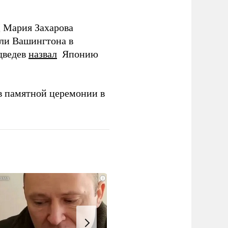
Д Мария Захарова
ли Вашингтона в
дведев
назвал
Японию
в памятной церемонии в
i