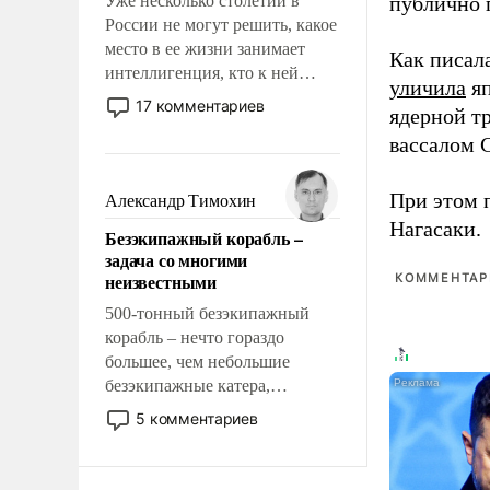
Уже несколько столетий в
публично п
России не могут решить, какое
место в ее жизни занимает
Как писал
интеллигенция, кто к ней
уличила
яп
принадлежит, а кого из нее
17 комментариев
ядерной т
исключили с правом
вассалом C
восстановления и без оного. И
чем она отличается от просто
образованных людей. Иногда
При этом 
Александр Тимохин
казалось, что эти вопросы
Нагасаки.
Безэкипажный корабль –
решены раз и навсегда, но –
задача со многими
нет, не решены.
неизвестными
КОММЕНТАРИ
500-тонный безэкипажный
корабль – нечто гораздо
большее, чем небольшие
безэкипажные катера,
применение которых уже
5 комментариев
стало обыденностью. Задача по
созданию такого корабля очень
сложна и амбициозна. Однако