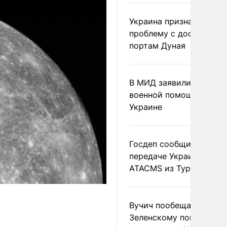
Украина признала
проблему с доступом к
портам Дуная
В МИД заявили о прямо
военной помощи Румы
Украине
Госдеп сообщил о
передаче Украине раке
ATACMS из Турции
Вучич пообещал
Зеленскому помочь со