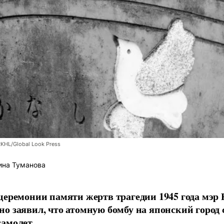
RKHL/Global Look Press
ина Туманова
церемонии памяти жертв трагедии 1945 года мэр
о заявил, что атомную бомбу на японский город
амолет.