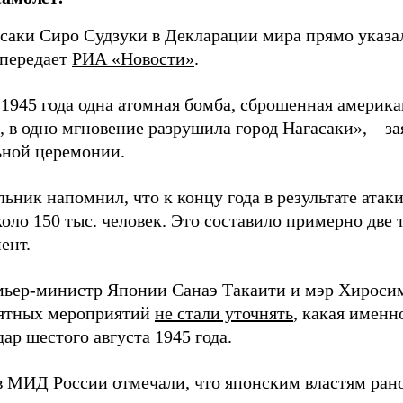
асаки Сиро Судзуки в Декларации мира прямо указа
 передает
РИА «Новости»
.
а 1945 года одна атомная бомба, сброшенная амери
 в одно мгновение разрушила город Нагасаки», – з
ной церемонии.
ьник напомнил, что к концу года в результате ата
оло 150 тыс. человек. Это составило примерно две 
ент.
мьер-министр Японии Санаэ Такаити и мэр Хироси
ятных мероприятий
не стали уточнять
, какая именн
ар шестого августа 1945 года.
в МИД России отмечали, что японским властям рано