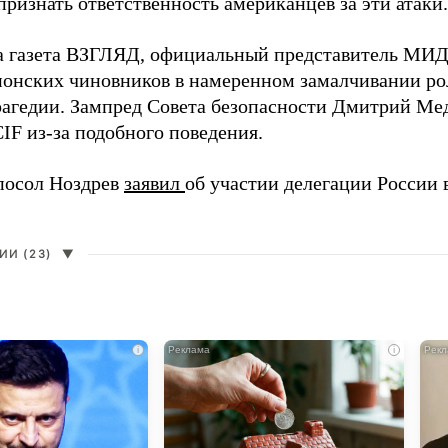
ризнать ответственность американцев за эти атаки.
а газета ВЗГЛЯД, официальный представитель МИ
онских чиновников в намеренном замалчивании ро
рагедии. Зампред Совета безопасности Дмитрий Ме
IF из-за подобного поведения.
посол Ноздрев
заявил
об участии делегации России 
И (23)
▼
i
i