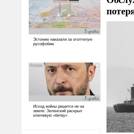
потер