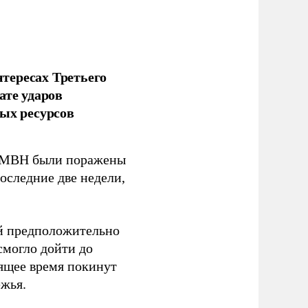
тересах Третьего
ате ударов
ых ресурсов
 GMBH были поражены
оследние две недели,
ый предположительно
смогло дойти до
оящее время покинут
ежья.