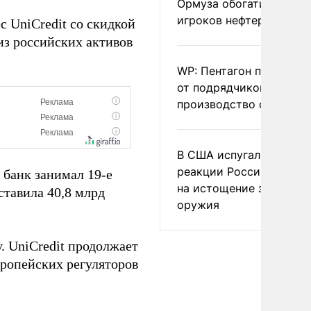
Ормуза обогатило новы
игроков нефтерынка
 UniCredit со скидкой
из российских активов
.
WP: Пентагон потребов
от подрядчиков ускори
производство оружия
В США испугались
реакции России и Кита
 банк занимал 19-е
на истощение запасов
оставила 40,8 млрд
оружия
. UniCredit продолжает
вропейских регуляторов