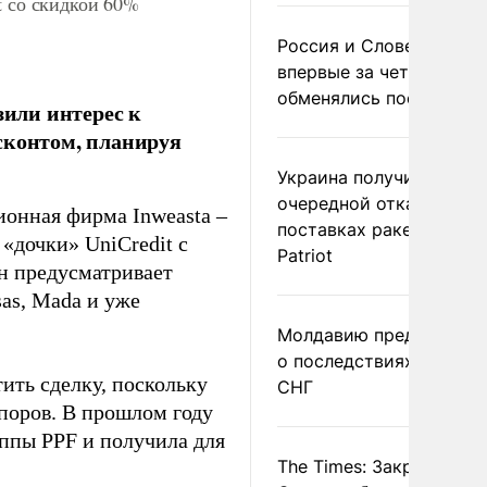
t со скидкой 60%
Россия и Словения
впервые за четыре года
обменялись посланиям
или интерес к
сконтом, планируя
Украина получила
очередной отказ в
ионная фирма Inweasta –
поставках ракет для
«дочки» UniCredit с
Patriot
ан предусматривает
as, Mada и уже
Молдавию предупреди
о последствиях выхода
ить сделку, поскольку
СНГ
поров. В прошлом году
уппы PPF и получила для
The Times: Закрытие