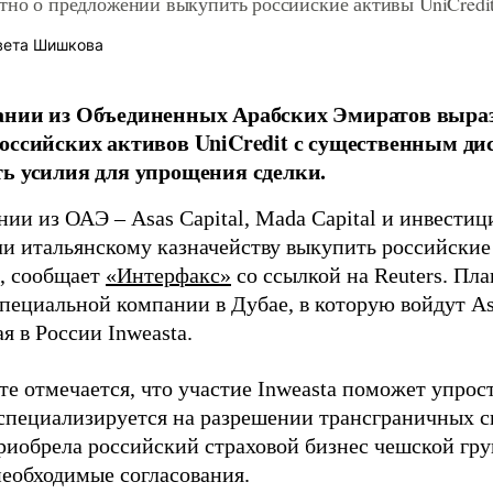
тно о предложении выкупить российские активы UniCredi
вета Шишкова
ании из Объединенных Арабских Эмиратов выраз
оссийских активов UniCredit с существенным ди
ь усилия для упрощения сделки.
ии из ОАЭ – Asas Capital, Mada Capital и инвестиц
и итальянскому казначейству выкупить российские 
, сообщает
«Интерфакс»
со ссылкой на Reuters. Пл
специальной компании в Дубае, в которую войдут As
я в России Inweasta.
е отмечается, что участие Inweasta поможет упрост
специализируется на разрешении трансграничных с
приобрела российский страховой бизнес чешской гр
необходимые согласования.