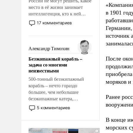
России не могут решить, какое
«Компания
место в её жизни занимает
в 1901 год
интеллигенция, кто к ней
работавши
принадлежит, а кого из неё
17 комментариев
исключили с правом
Германии, 
восстановления и без оного. И
источник 
чем она отличается от просто
занималас
образованных людей. Иногда
Александр Тимохин
казалось, что эти вопросы
Безэкипажный корабль –
После око
решены раз и навсегда, но –
задача со многими
продолжил
нет, не решены.
неизвестными
приобрела
500-тонный безэкипажный
моряков и
корабль – нечто гораздо
большее, чем небольшие
Ранее рос
безэкипажные катера,
вооружени
применение которых уже
5 комментариев
стало обыденностью. Задача по
созданию такого корабля очень
В конце и
сложна и амбициозна. Однако
морских су
и ее реализация радикально