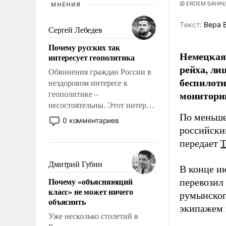
@ ERDEM SAHIN
МНЕНИЯ
Tекст:
Вера 
Сергей Лебедев
Почему русских так
Немецкая 
интересует геополитика
рейха, ли
Обвинения граждан России в
беспилотн
нездоровом интересе к
мониторин
геополитике –
несостоятельны. Этот интерес
По меньше
рационален и прагматичен. Он
0 комментариев
обусловлен тысячелетним
российски
опытом выживания в крайне
передает
непростых условиях и
фундаментальным знанием,
Дмитрий Губин
В конце и
что мировая политика имеет
Почему «объясняющий
перевозил
свойство заявляться на порог
класс» не может ничего
нашего дома.
румынског
объяснить
экипажем 
Уже несколько столетий в