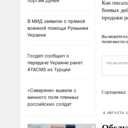
портам Дуная
Как писал
боевых де
продажи р
В МИД заявили о прямой
военной помощи Румынии
Украине
Вы можете к
политике по 
Госдеп сообщил о
передаче Украине ракет
ATACMS из Турции
«Северяне» вывели с
Сортировка:
минного поля пленных
российских солдат
8 АВГУСТА 2
Обслу