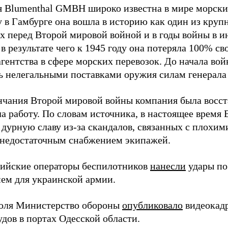
 Blumenthal GMBH широко известна в мире морских
у в Гамбурге она вошла в историю как один из кру
х перед Второй мировой войной и в годы войны в и
в результате чего к 1945 году она потеряла 100% св
агентства в сфере морских перевозок. До начала во
ь нелегальными поставками оружия силам генерала
нчания Второй мировой войны компания была восст
а работу. По словам источника, в настоящее время
 дурную славу из-за скандалов, связанных с плохим
 недостаточным снабжением экипажей.
сийские операторы беспилотников
нанесли
удары по
ем для украинской армии.
юля Министерство обороны
опубликовало
видеокад
дов в портах Одесской области.