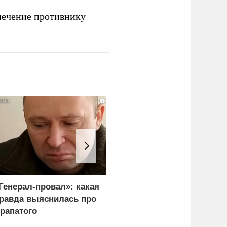
печение противнику
i
Генерал-провал»: какая
Лавров всего одной
равда выяснилась про
фразой поставил на
рапатого
место сторонников
Мерца