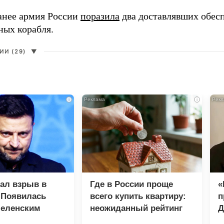
анее армия России
поразила
два доставлявших обес
ных корабля.
И (29)
▼
i
i
зал взрыв в
Где в России проще
«
 Появилась
всего купить квартиру:
п
Зеленским
неожиданный рейтинг
Д