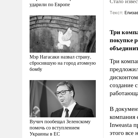
Стало извес
ударили по Европе
Tекст:
Елиза
Три комп
покупке р
объединит
Мэр Нагасаки назвал страну,
Три компан
сбросившую на город атомную
бомбу
предложил
дисконтом
создание 
работающа
В документ
компания 
Вучич пообещал Зеленскому
Inweasta 
помочь со вступлением
этого все 
Украины в ЕС