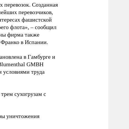
 перевозок. Созданная
пнейших перевозчиков,
нтересах фашистской
оего флота», – сообщил
йны фирма также
 Франко в Испании.
ановлена в Гамбурге и
 Blumenthal GMBH
и условиями труда
 трем сухогрузам с
ры уничтожения