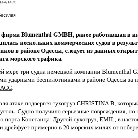
/EPA/ТАСС
Басилая
фирма Blumenthal GMBH, ранее работавшая в ин
шилась нескольких коммерческих судов в результ
иков в районе Одессы, следует из данных открыт
га морского трафика.
й мере три судна немецкой компании Blumenthal
ми ударными беспилотниками в районе Одессы за п
ТАСС
.
юля атаке подвергся сухогруз CHRISTINA B, котор
 уголь. Судно получило серьезные повреждения, но 
о порта Констанца. Другой сухогруз, EMIL, в наст
и дрейфует примерно в 20 морских милях от побер