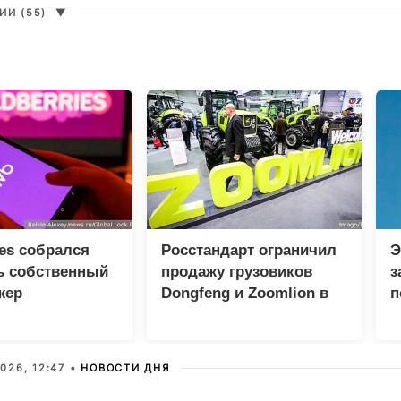
И (55)
▼
ies собрался
Росстандарт ограничил
Э
ь собственный
продажу грузовиков
з
жер
Dongfeng и Zoomlion в
п
России
л
К
026, 12:47 •
НОВОСТИ ДНЯ