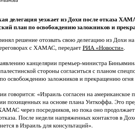
 Иванова
ая делегация уезжает из Дохи после отказа ХА
ский план по освобождению заложников и прекр
ринял решение отозвать свою делегацию из Дохи н
переговорах с ХАМАС, передает
РИА «Новости»
.
заявлению канцелярии премьер-министра Биньямин
з палестинской стороны согласиться с планом спе
по освобождению заложников и прекращению огня в
ии говорится: «Израиль согласен на американское 
ии похищенных на основе плана Уиткоффа. Это пр
ХАМАС через посредников, но пока оно продолжает
отказа. После недели напряженных контактов в Дох
нется в Израиль для консультаций».