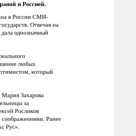
раной и Россией.
на в России СМИ-
государств. Отвечая на
 дала однозначный
 реального
решение любых
оптимистом, который
 Мария Захарова
ельницы за
ексей Росликов
 соображениями. Ранее
с Рус».