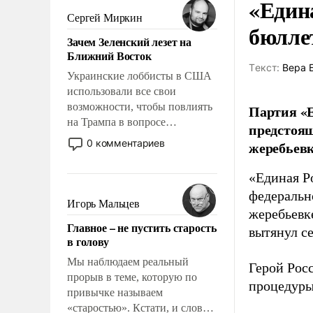
«Един
псевдонаучной фантастики,
Сергей Миркин
бюлле
стало всерьез обсуждаемой
Зачем Зеленский лезет на
идеей.
Ближний Восток
Tекст:
Вера 
Украинские лоббисты в США
использовали все свои
возможности, чтобы повлиять
Партия «Е
на Трампа в вопросе
предстоящ
предоставления вооружений
0 комментариев
жеребьевк
своим нанимателям. Вероятно,
кому-то из тех, кто
«Единая Р
консультирует Киев, пришла в
федеральн
голову мысль: хорошо бы
Игорь Мальцев
жеребьевк
продемонстрировать, что
Главное – не пустить старость
Украина вступила в
вытянул с
в голову
вооруженное противостояние
с Ираном.
Мы наблюдаем реальный
Герой Рос
прорыв в теме, которую по
процедуры
привычке называем
«старостью». Кстати, и слово-