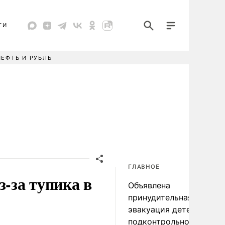
ТИ
НЕФТЬ И РУБЛЬ
ГЛАВНОЕ
з-за тупика в
Объявлена
принудительная
эвакуация детей в
подконтрольном Киеву