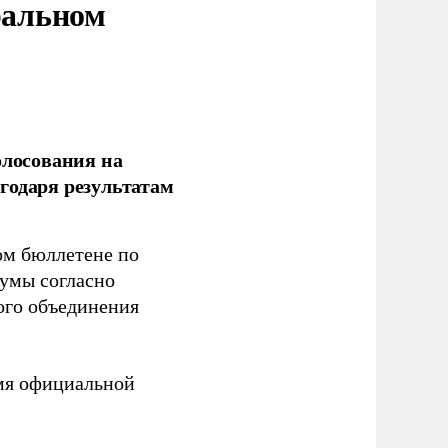
ральном
олосования на
годаря результатам
ом бюллетене по
думы согласно
ого объединения
емя официальной