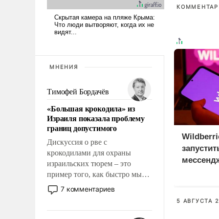
КОММЕНТАРИ
МНЕНИЯ
Тимофей Бордачёв
«Большая крокодила» из
Израиля показала проблему
границ допустимого
Wildberr
Дискуссия о рве с
запустит
крокодилами для охраны
мессенд
израильских тюрем – это
пример того, как быстро мы
двигаемся по пути
7 комментариев
революционных изменений.
5 АВГУСТА 2
То, что несколько лет назад
было образом для