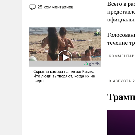
Всего в р
то это уже стараются не
25 комментариев
представл
использовать – так же, как
«бабка», «дед», – хотя бы в
официальн
образованной среде, потому
что оно уже несет негативные
Голосовани
коннотации.
течение тр
КОММЕНТАРИ
3 АВГУСТА 2
Трамп