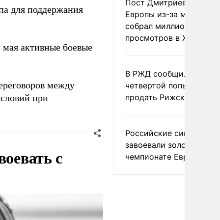
Пост Дмитриева о гибе
ппа для поддержания
Европы из-за мигранто
собрал миллион
просмотров в X
 мая активные боевые
В РЖД сообщили о
ереговоров между
четвертой попытке
условий при
продать Рижский вокза
Российские синхронис
завоевали золото на
воевать с
чемпионате Европы