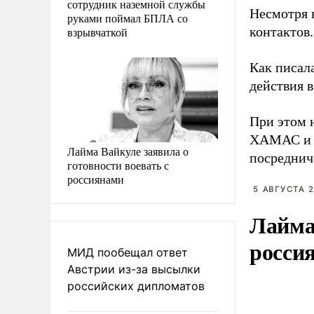
сотрудник наземной службы
Несмотря н
руками поймал БПЛА со
контактов.
взрывчаткой
Как писал
действия 
При этом 
ХАМАС и И
Лайма Вайкуле заявила о
посредниче
готовности воевать с
россиянами
5 АВГУСТА 2
Лайма 
росси
МИД пообещал ответ
Австрии из-за высылки
российских дипломатов