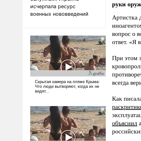
руки оруж
исчерпала ресурс
военных нововведений
Артистка 
иноагентом
вопрос о 
ответ. «Я 
При этом з
кровопрол
противоре
всегда вер
Как писал
раскритик
эксплуата
объяснил
а
российски