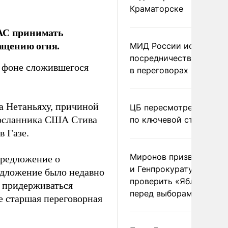
Краматорске
МАС принимать
ащению огня.
МИД России исключил
посредничество Герма
а фоне сложившегося
в переговорах по Украи
а Нетаньяху, причиной
ЦБ пересмотрел прогно
цпосланника США Стива
по ключевой ставке
 Газе.
Миронов призвал Миню
предложение о
и Генпрокуратуру
едложение было недавно
проверить «Яблоко»
 придерживаться
перед выборами
е старшая переговорная