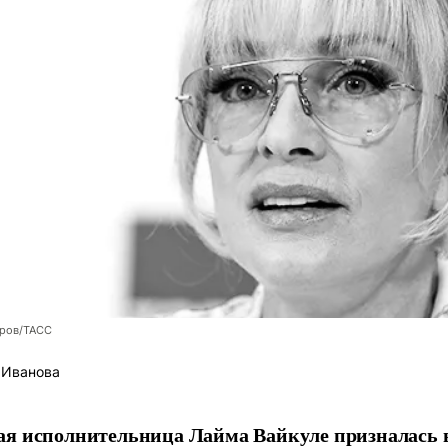
оров/ТАСС
 Иванова
я исполнительница Лайма Вайкуле призналась в