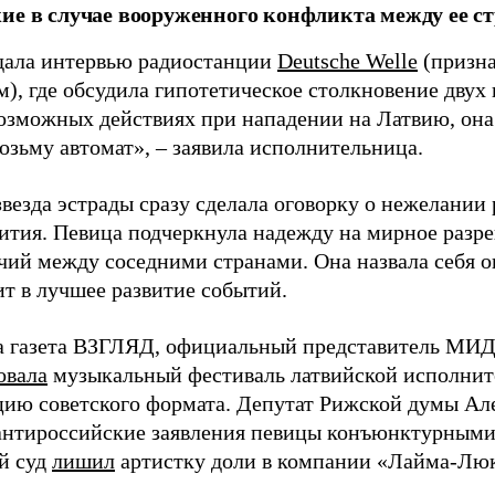
ие в случае вооруженного конфликта между ее ст
дала интервью радиостанции
Deutsche Welle
(призна
), где обсудила гипотетическое столкновение двух 
возможных действиях при нападении на Латвию, она
возьму автомат», – заявила исполнительница.
везда эстрады сразу сделала оговорку о нежелании
ития. Певица подчеркнула надежду на мирное раз
чий между соседними странами. Она назвала себя 
ит в лучшее развитие событий.
а газета ВЗГЛЯД, официальный представитель МИД
овала
музыкальный фестиваль латвийской исполнит
цию советского формата. Депутат Рижской думы Ал
нтироссийские заявления певицы конъюнктурными
й суд
лишил
артистку доли в компании «Лайма-Люк