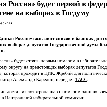
ая Россия» будет первой в феде
тене на выборах в Госдуму
Басилая
диная Россия» возглавит список в бланках для г
их выборах депутатов Государственной думы бла
и.
оссия» будет стоять первым номером в избирательн
ому округу на предстоящих выборах депутатов Гос
е, которая проходит в ЦИК. Жребий для политическ
енатор Александр Карелин, передает
ТАСС
.
сии достал из лототрона шар с номером один во вр
 в Центральной избирательной комиссии.