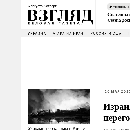
6 августа, четверг
Новость ч
Спасенный
Cessna дос
УКРАИНА
АТАКА НА ИРАН
РОССИЯ И США
20 МАЯ 2025
Израил
перег
Ударами по складам в Киеве