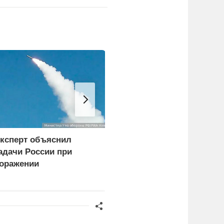
ксперт объяснил
Российские
адачи России при
синхронистки выиграли
оражении
золото на чемпионате
огистических центров в
Европы в Париже
иеве