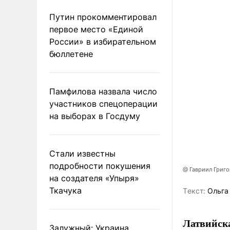
Путин прокомментировал
первое место «Единой
России» в избирательном
бюллетене
Памфилова назвала число
участников спецоперации
на выборах в Госдуму
Стали известны
подробности покушения
@ Гавриил Григ
на создателя «Упыря»
Ткачука
Tекст:
Ольга
Латвийска
Залужный: Украина