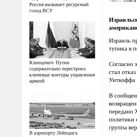
Tекст:
Ольга
Россия вызывает ресурсный
голод ВСУ
Израильск
американ
Израиль п
тупика в 
Клинцевич: Путин
Согласно 
содержательно перестроил
стал отка
ключевые контуры управления
Уиткоффа 
армией
В сообщен
возвращен
передано 
политики 
группа вер
В аэропорту Лейпцига