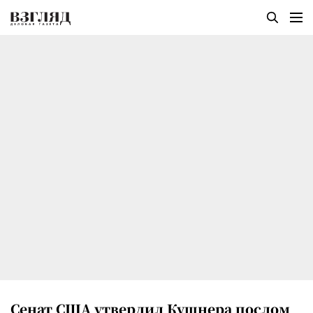
Сенат США утвердил Кушнера послом