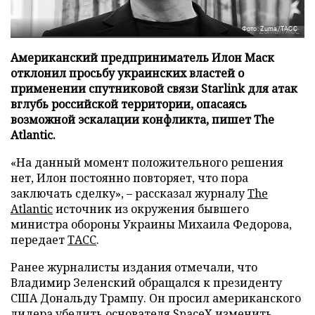
Фото: Zuma/ТАСС
Американский предприниматель Илон Маск
отклонил просьбу украинских властей о
применении спутниковой связи Starlink для атак
вглубь российской территории, опасаясь
возможной эскалации конфликта, пишет The
Atlantic.
«На данный момент положительного решения
нет, Илон постоянно повторяет, что пора
заключать сделку», – рассказал журналу
The
Atlantic
источник из окружения бывшего
министра обороны Украины Михаила Федорова,
передает
ТАСС
.
Ранее журналисты издания отмечали, что
Владимир Зеленский обращался к президенту
США Дональду Трампу. Он просил американского
лидера убедить основателя SpaceX изменить