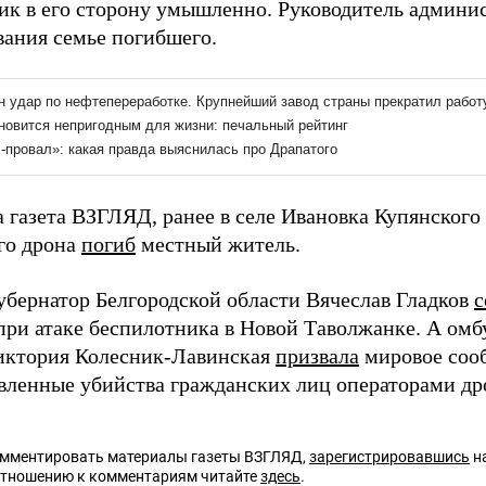
ик в его сторону умышленно. Руководитель админи
вания семье погибшего.
 газета ВЗГЛЯД, ранее в селе Ивановка Купянского 
го дрона
погиб
местный житель.
губернатор Белгородской области Вячеслав Гладков
с
ри атаке беспилотника в Новой Таволжанке. А омб
иктория Колесник-Лавинская
призвала
мировое соо
вленные убийства гражданских лиц операторами др
омментировать материалы газеты ВЗГЛЯД,
зарегистрировавшись
на
отношению к комментариям читайте
здесь
.