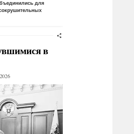
бъединились для
почему сложно
сокрушительных
защитить НПЗ от дроно
анкций" против России
нувшимися в
2026