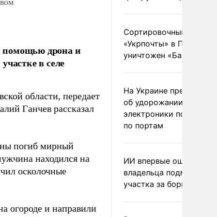
овом
Сортировочный пункт
«Укрпочты» в Павлогра
с помощью дрона и
уничтожен «Бандероль
участке в селе
На Украине предупреди
ской области, передает
об удорожании китайс
алий Ганчев рассказал
электроники после уда
по портам
ины погиб мирный
мужчина находился на
ИИ впервые оштрафова
учил осколочные
владельца подмосковн
участка за борщевик
на огороде и направили