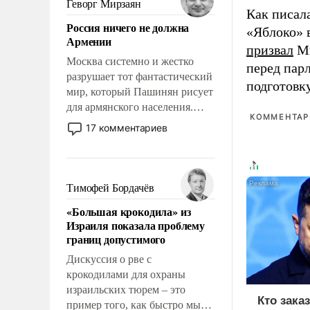
Геворг Мирзаян
Как писал
означает многолетний период
Россия ничего не должна
уязвимости США, например,
«Яблоко» 
Армении
перед Китаем.
призвал
Ми
Москва системно и жестко
перед пар
разрушает тот фантастический
подготовк
мир, который Пашинян рисует
для армянского населения.
КОММЕНТАРИ
Мир, где политические
17 комментариев
прожекты будут безусловно
оплачиваться за счет
российских
налогоплательщиков и где
Тимофей Бордачёв
Еревану за свои поступки не
«Большая крокодила» из
нужно отвечать.
Израиля показала проблему
границ допустимого
Дискуссия о рве с
крокодилами для охраны
израильских тюрем – это
Кто зака
пример того, как быстро мы