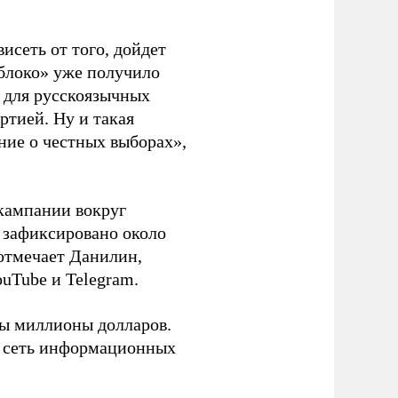
висеть от того, дойдет
блоко» уже получило
а для русскоязычных
ртией. Ну и такая
ние о честных выборах»,
кампании вокруг
о зафиксировано около
 отмечает Данилин,
ouTube и Telegram.
ны миллионы долларов.
ю сеть информационных