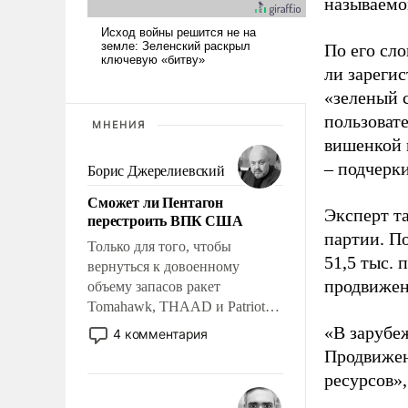
называемо
По его сло
ли зареги
«зеленый 
пользовате
МНЕНИЯ
вишенкой 
– подчерк
Борис Джерелиевский
Сможет ли Пентагон
Эксперт т
перестроить ВПК США
партии. П
Только для того, чтобы
51,5 тыс.
вернуться к довоенному
продвижени
объему запасов ракет
Tomahawk, THAAD и Patriot
США потребуется более трех
«В зарубе
4 комментария
лет. Даже небольшая война с
Продвижен
Ираном опустошила
ресурсов»,
американские арсеналы.
Сложившаяся ситуация