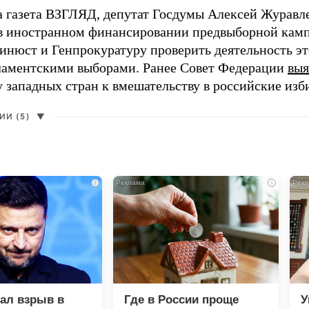
а газета ВЗГЛЯД, депутат Госдумы Алексей Журавл
в иностранном финансировании предвыборной кам
нюст и Генпрокуратуру проверить деятельность э
ламентскими выборами. Ранее Совет Федерации
выя
у западных стран к вмешательству в российские изб
И (5)
▼
i
i
зал взрыв в
Где в России проще
У