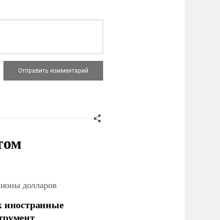
том
лионы долларов
х иностранные
струмент