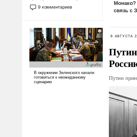
Монако?
двигаемся по пути
9 комментариев
связь с 
революционных изменений.
То, что несколько лет назад
было образом для
псевдонаучной фантастики,
6 АВГУСТА 2
стало всерьез обсуждаемой
идеей.
Путин
Росси
Путин прин