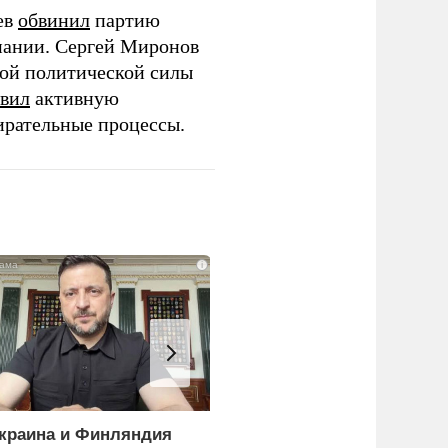
ев
обвинил
партию
пании. Сергей Миронов
той политической силы
вил
активную
ирательные процессы.
i
краина и Финляндия
Эксперты объяснили,