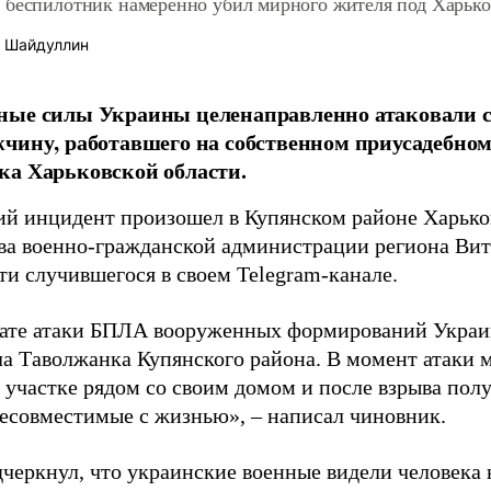
 беспилотник намеренно убил мирного жителя под Харьк
 Шайдуллин
ные силы Украины целенаправленно атаковали 
чину, работавшего на собственном приусадебном 
а Харьковской области.
ий инцидент произошел в Купянском районе Харьков
ава военно-гражданской администрации региона Вит
ти случившегося в своем Telegram-канале.
тате атаки БПЛА вооруженных формирований Укра
ла Таволжанка Купянского района. В момент атаки 
 участке рядом со своим домом и после взрыва пол
несовместимые с жизнью», – написал чиновник.
дчеркнул, что украинские военные видели человека 