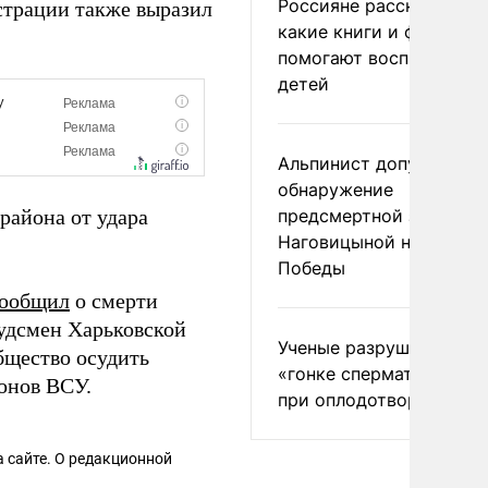
Россияне рассказали,
страции также выразил
какие книги и фильмы
помогают воспитывать
детей
Альпинист допустил
обнаружение
района от удара
предсмертной записки
Наговицыной на пике
Победы
ообщил
о смерти
удсмен Харьковской
Ученые разрушили миф
бщество осудить
«гонке сперматозоидов
онов ВСУ.
при оплодотворении
 сайте. О редакционной