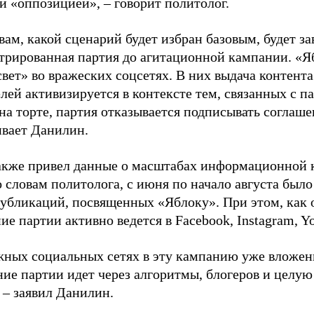
й «оппозицией», – говорит политолог.
вам, какой сценарий будет избран базовым, будет за
стрированная партия до агитационной кампании. «Я
свет» во вражеских соцсетях. В них выдача контент
лей активизируется в контексте тем, связанных с па
на торте, партия отказывается подписывать соглаше
ивает Данилин.
акже привел данные о масштабах информационной 
о словам политолога, с июня по начало августа был
 публикаций, посвященных «Яблоку». При этом, как
е партии активно ведется в Facebook, Instagram, Y
жных социальных сетях в эту кампанию уже вложе
ие партии идет через алгоритмы, блогеров и целу
 – заявил Данилин.