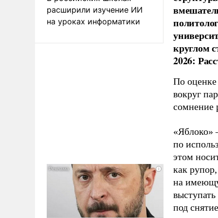
вмешатель
расширили изучение ИИ
политолог
на уроках информатики
универси
круглом с
2026: Рас
По оценке
вокруг па
сомнение 
«Яблоко» 
по исполь
этом носи
как рупор
на имеющу
выступать
под снятие