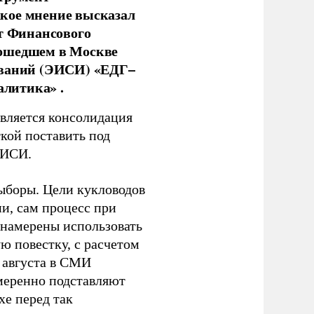
кое мнение высказал
нт Финансового
рошедшем в Москве
ований (ЭИСИ) «ЕДГ–
алитика» .
является консолидация
кой поставить под
ЭИСИ.
ыборы. Цели кукловодов
и, сам процесс при
 намерены использовать
ю повестку, с расчетом
 августа в СМИ
амеренно подставляют
хе перед так