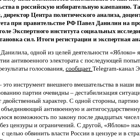
ства в российскую избирательную кампанию. Та
, директор Центра политического анализа, доце
тета при правительстве РФ Павел Данилин на п
толе Экспертного института социальных исслед
становка сил. Итоги регистрации и экспертная ан
 Данилила, одной из целей деятельности «Яблоко» 
ртии антивоенного электората с последующей попыт
результаты голосования,
сообщает
Telegram-канал 
– это инструмент внешнего вмешательства в наши в
зованию партии очевидны – дестабилизация ситуаци
т двойственный характер. С одной стороны, партию
, объединяющий антивоенную и антигосударственну
юся возможность по закону после двадцатых чисел
 без цензуры и ограничений. С другой, «Яблоко» н
 с целью обвинить власти России в цензуре и в стра