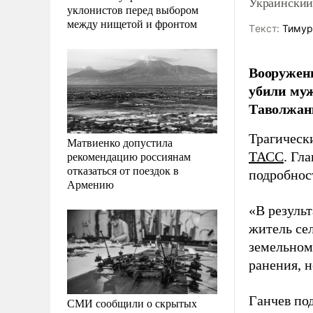
Украинский
уклонистов перед выбором
между нищетой и фронтом
Tекст:
Тимур
Вооружен
убили муж
Таволжанк
Трагическ
Матвиенко допустила
рекомендацию россиянам
ТАСС
. Гл
отказаться от поездок в
подробнос
Армению
«В резуль
житель се
земельном
ранения, 
Ганчев по
СМИ сообщили о скрытых