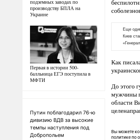
подземных заводах по
беспилотн
производству БПЛА на
соболезно
Украине
Как писала
Первая в истории 500-
украинско
балльница ЕГЭ поступила в
МФТИ
До этого 
мужчины п
области В
целенапра
Путин поблагодарил 76-ю
дивизию ВДВ за высокие
темпы наступления под
Вы можете к
Добропольем
политике по 