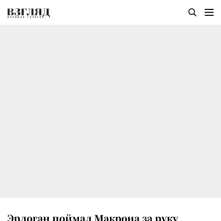
Эрдоган поймал Макрона за руку