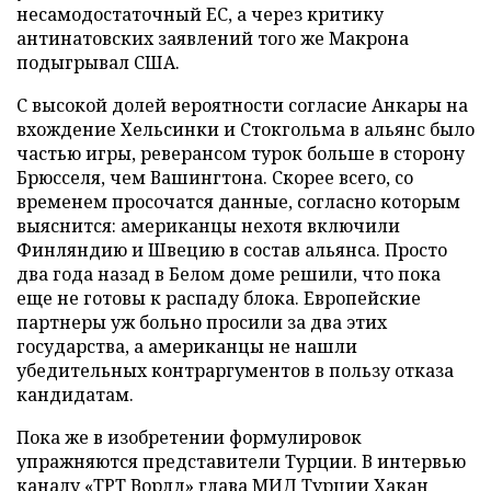
несамодостаточный ЕС, а через критику
антинатовских заявлений того же Макрона
подыгрывал США.
С высокой долей вероятности согласие Анкары на
вхождение Хельсинки и Стокгольма в альянс было
частью игры, реверансом турок больше в сторону
Брюсселя, чем Вашингтона. Скорее всего, со
временем просочатся данные, согласно которым
выяснится: американцы нехотя включили
Финляндию и Швецию в состав альянса. Просто
два года назад в Белом доме решили, что пока
еще не готовы к распаду блока. Европейские
партнеры уж больно просили за два этих
государства, а американцы не нашли
убедительных контраргументов в пользу отказа
кандидатам.
Пока же в изобретении формулировок
упражняются представители Турции. В интервью
каналу «ТРТ Ворлд» глава МИД Турции Хакан