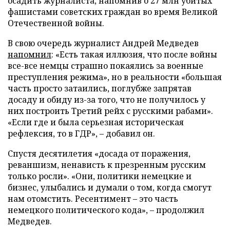
осадить журналиста, напомнив о 27 млн убитых
фашистами советских граждан во время Великой
Отечественной войны.
В свою очередь журналист Андрей Медведев
напомнил
: «Есть такая иллюзия, что после войны
все-все немцы страшно покаялись за военные
преступления режима», но в реальности «большая
часть просто затаились, поглубже запрятав
досаду и обиду из-за того, что не получилось у
них построить Третий рейх с русскими рабами».
«Если где и была серьезная историческая
рефлексия, то в ГДР», – добавил он.
Спустя десятилетия «досада от поражения,
реваншизм, ненависть к презренным русским
только росли». «Они, политики немецкие и
бизнес, улыбались и думали о том, когда смогут
нам отомстить. Ресентимент – это часть
немецкого политического кода», – продолжил
Медведев.