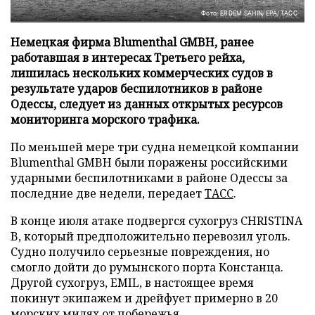
Фото: ERDEM SAHIN/EPA/ТАСС
Немецкая фирма Blumenthal GMBH, ранее
работавшая в интересах Третьего рейха,
лишилась нескольких коммерческих судов в
результате ударов беспилотников в районе
Одессы, следует из данных открытых ресурсов
мониторинга морского трафика.
По меньшей мере три судна немецкой компании
Blumenthal GMBH были поражены российскими
ударными беспилотниками в районе Одессы за
последние две недели, передает
ТАСС
.
В конце июля атаке подвергся сухогруз CHRISTINA
B, который предположительно перевозил уголь.
Судно получило серьезные повреждения, но
смогло дойти до румынского порта Констанца.
Другой сухогруз, EMIL, в настоящее время
покинут экипажем и дрейфует примерно в 20
морских милях от побережья.