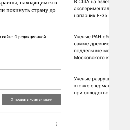
В США на взлете разби
раины, находящимся в
экспериментальный др
ли покинуть страну до
напарник F-35
Ученые РАН обнаружил
 сайте. О редакционной
самые древние
поддельные монеты
Московского княжеств
Ученые разрушили миф
«гонке сперматозоидов
при оплодотворении