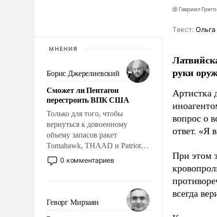
@ Гавриил Григ
Tекст:
Ольга
МНЕНИЯ
Латвийска
руки оруж
Борис Джерелиевский
Сможет ли Пентагон
Артистка 
перестроить ВПК США
иноагентом
Только для того, чтобы
вопрос о 
вернуться к довоенному
ответ. «Я 
объему запасов ракет
Tomahawk, THAAD и Patriot
При этом з
США потребуется более трех
0 комментариев
лет. Даже небольшая война с
кровопрол
Ираном опустошила
противоре
американские арсеналы.
всегда вер
Сложившаяся ситуация
Геворг Мирзаян
означает многолетний период