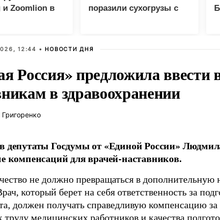
 и Zoomlion в
поразили сухогрузы с
Б
оружием ВСУ
Э
026, 12:44 •
НОВОСТИ ДНЯ
ая Россия» предложила ввести
вникам в здравоохранении
 Григоренко
в депутаты Госдумы от «Единой России» Людми
ие компенсаций для врачей-наставников.
чество не должно превращаться в дополнительную
Врач, который берет на себя ответственность за под
та, должен получать справедливую компенсацию за э
 труду медицинских работников и качества подготов