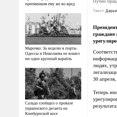
Путин продл
преемником ему же во вред
Tекст:
Дарья
Президент
граждане 
урегулиро
Марочко: За неделю в порты
Соответст
Одессы и Николаева не вошел
ни один крупный корабль
информации
людях, ут
легализац
30 апреля,
Теперь ин
урегулиров
Сальдо сообщил о провале
результата
украинского десанта на
Кинбурнской косе