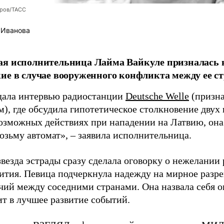
оров/ТАСС
 Иванова
я исполнительница Лайма Вайкуле призналась в
ие в случае вооруженного конфликта между ее ст
дала интервью радиостанции
Deutsche Welle
(призна
), где обсудила гипотетическое столкновение двух 
возможных действиях при нападении на Латвию, она
возьму автомат», – заявила исполнительница.
везда эстрады сразу сделала оговорку о нежелании
ития. Певица подчеркнула надежду на мирное раз
чий между соседними странами. Она назвала себя 
ит в лучшее развитие событий.