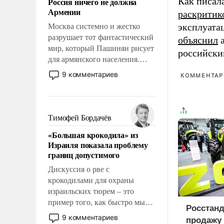
Как писал
Россия ничего не должна
уязвимости США, например,
Армении
раскритик
перед Китаем.
эксплуата
Москва системно и жестко
разрушает тот фантастический
объяснил
а
мир, который Пашинян рисует
российски
для армянского населения.
Мир, где этому населению все
9 комментариев
КОММЕНТАРИ
должны просто по
определению, где его
политические прожекты будут
беспрекословно оплачиваться
Тимофей Бордачёв
за счет российских
«Большая крокодила» из
налогоплательщиков и где за
Израиля показала проблему
свои поступки не нужно
границ допустимого
отвечать.
Дискуссия о рве с
крокодилами для охраны
израильских тюрем – это
пример того, как быстро мы
Росстанд
двигаемся по пути
9 комментариев
продажу 