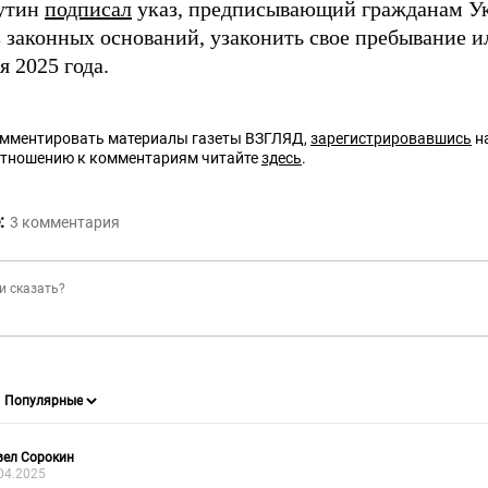
Путин
подписал
указ, предписывающий гражданам Ук
з законных оснований, узаконить свое пребывание и
я 2025 года.
омментировать материалы газеты ВЗГЛЯД,
зарегистрировавшись
на
отношению к комментариям читайте
здесь
.
:
3
комментария
вел Сорокин
04.2025