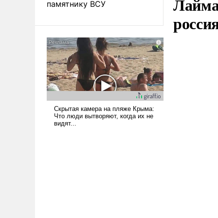
Лайма 
памятнику ВСУ
росси