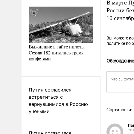
В марте 
России бе
10 сентябр
Вы можете к
политике по 
Выжившие в тайге пилоты
Cessna 182 питались тремя
конфетами
Обсуждение
Путин согласился
встретиться с
вернувшимися в Россию
Сортировка:
учеными
Па
28.
Путин согласился