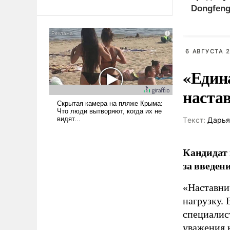
революционных изменений.
Dongfeng
То, что несколько лет назад
России
было образом для
псевдонаучной фантастики,
стало всерьез обсуждаемой
6 АВГУСТА 2
идеей.
«Един
наста
Tекст:
Дарья
Кандидат 
за введен
«Наставни
нагрузку. 
специалис
уважения к