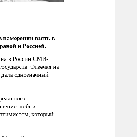
 намерении взять в
раной и Россией.
на в России СМИ-
государств. Отвечая на
 дала однозначный
 реального
решение любых
оптимистом, который