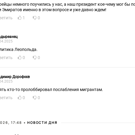
рейцы немного поучились у нас, а наш президент кое-чему мог бы п
и Эмиратов именно в этом вопросе и уже давно ждем!
ветить
1
0
адыреанец
04.2025
литика Леопольда.
ветить
0
0
адимир Дорофккв
04.2025
Опять кто-то пролоббировал послабления мигрантам.
ветить
0
0
026, 17:48 •
НОВОСТИ ДНЯ