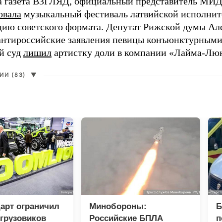
а газета ВЗГЛЯД, официальный представитель МИД
овала
музыкальный фестиваль латвийской исполнит
цию советского формата. Депутат Рижской думы Ал
нтироссийские заявления певицы конъюнктурными
й суд
лишил
артистку доли в компании «Лайма-Люк
И (83)
▼
арт ограничил
Минобороны:
Б
грузовиков
Российские БПЛА
п