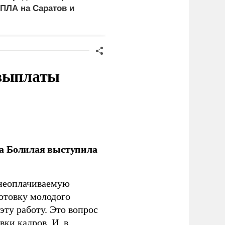
ПЛА на Саратов и
баллистические ракеты
нгельс
и 115 беспилотников
 выплаты
ла Болилая выступила
 неоплачиваемую
готовку молодого
ту работу. Это вопрос
ки кадров. И, в