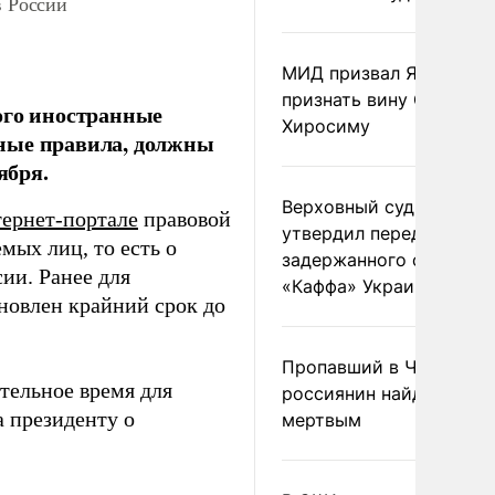
в России
МИД призвал Японию
признать вину США за
ого иностранные
Хиросиму
нные правила, должны
ября.
Верховный суд Швеции
ернет-портале
правовой
утвердил передачу
мых лиц, то есть о
задержанного сухогруз
ии. Ранее для
«Каффа» Украине
новлен крайний срок до
Пропавший в Черногор
тельное время для
россиянин найден
а президенту о
мертвым