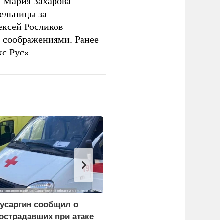
 Мария Захарова
ельницы за
ексей Росликов
 соображениями. Ранее
с Рус».
усаргин сообщил о
Зеленский: Киев
острадавших при атаке
атаковали