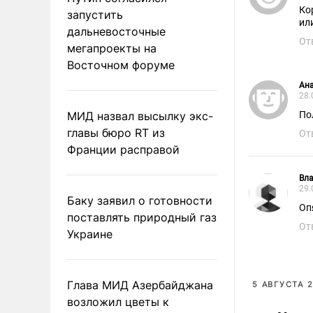
Ко
запустить
ил
дальневосточные
От
мегапроекты на
Восточном форуме
Ан
28.
МИД назвал высылку экс-
По
главы бюро RT из
От
Франции расправой
Вл
29.
Баку заявил о готовности
поставлять природный газ
От
Украине
Глава МИД Азербайджана
5 АВГУСТА 2
возложил цветы к