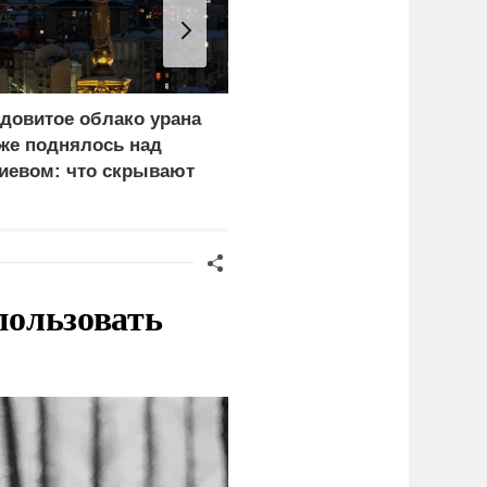
довитое облако урана
Почему тонут даже
же поднялось над
опытные пловцы:
иевом: что скрывают
назвали 9 самых часты
ласти
причин
пользовать