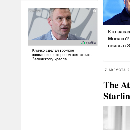
американские арсеналы.
Сложившаяся ситуация
означает многолетний период
уязвимости США, например,
перед Китаем.
Кто зака
Монако?
связь с 
7 АВГУСТА 2
The At
Starli