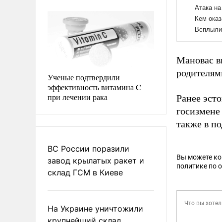
Мановас в
родителями
Ученые подтвердили
эффективность витамина C
при лечении рака
Ранее эст
госизмене
также в п
ВС России поразили
Вы можете к
завод крылатых ракет и
политике по 
склад ГСМ в Киеве
На Украине уничтожили
крупнейший склад