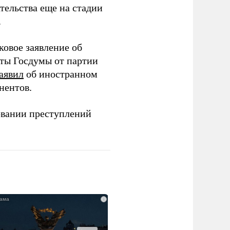
тельства еще на стадии
.
ковое заявление об
аты Госдумы от партии
аявил
об иностранном
нентов.
овании преступлений
i