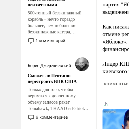
адаптироваться.
неизвестными
партия "Я
выдвижения
500-тонный безэкипажный
корабль – нечто гораздо
большее, чем небольшие
Как писал
безэкипажные катера,
отмене ре
применение которых уже
1 комментарий
«Яблоко».
стало обыденностью. Задача по
финансиро
созданию такого корабля очень
сложна и амбициозна. Однако
Лидер КП
и ее реализация радикально
Борис Джерелиевский
поднимет наши боевые
киевского
Сможет ли Пентагон
возможности.
перестроить ВПК США
КОММЕНТАРИ
Только для того, чтобы
вернуться к довоенному
объему запасов ракет
Tomahawk, THAAD и Patriot
США потребуется более трех
6 комментариев
лет. Даже небольшая война с
Ираном опустошила