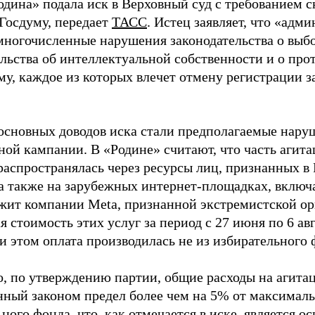
одина» подала иск в Верховный суд с требованием с
 Госдуму, передает
ТАСС
. Истец заявляет, что «адм
многочисленные нарушения законодательства о выбор
ельства об интеллектуальной собственности и о про
му, каждое из которых влечет отмену регистрации 
основных доводов иска стали предполагаемые нару
ной кампании. В «Родине» считают, что часть агит
распространялась через ресурсы лиц, признанных 
 а также на зарубежных интернет-площадках, включа
жит компании Meta, признанной экстремистской ор
 стоимость этих услуг за период с 27 июня по 6 ав
и этом оплата производилась не из избирательного 
о, по утверждению партии, общие расходы на агит
нный законом предел более чем на 5% от максималь
ного фонда, что, как отмечается в иске, является 