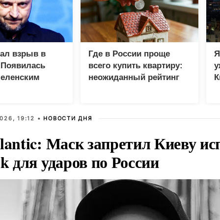
зал взрыв в
Где в России проще
Я
 Появилась
всего купить квартиру:
у
Зеленским
неожиданный рейтинг
К
в
026, 19:12 •
НОВОСТИ ДНЯ
lantic: Маск запретил Киеву ис
nk для ударов по России