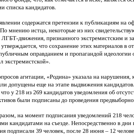
ии списка кандидатов.
аявлении содержатся претензии к публикациям на о
 По мнению истца, некоторые из них свидетельству
 ЛГБТ-движения, признанного экстремистским и з
 утверждается, что сохранение этих материалов в о
«публичным оправданием и пропагандой идеологии 
ал экстремистской».
просов агитации, «Родина» указала на нарушения, 
ыли допущены еще на этапе выдвижения кандидатов. 
 что у 218 из 269 кандидатов уведомления об отсу
активов были подписаны до проведения предвыборног
разом, на момент подписания уведомлений 218 чело
ми кандидатами на съезде. Непосредственно в дни 
я подписали 39 человек, после 28 июня – 12 челов