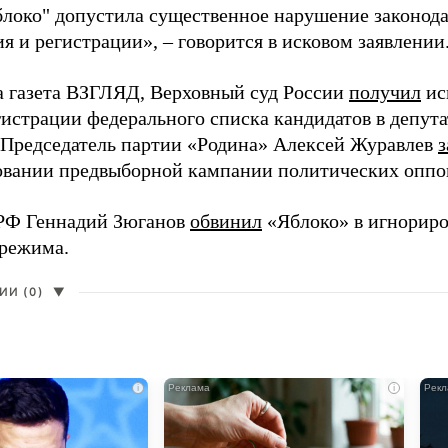
блоко" допустила существенное нарушение законода
 и регистрации», – говорится в исковом заявлении
а газета ВЗГЛЯД, Верховный суд России
получил
ис
гистрации федерального списка кандидатов в депут
 Председатель партии «Родина» Алексей Журавлев
з
вании предвыборной кампании политических оппо
РФ Геннадий Зюганов
обвинил
«Яблоко» в игнорир
 режима.
И (0)
▼
i
i