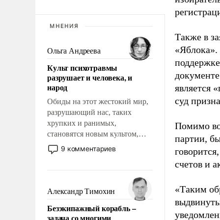
регистрац
МНЕНИЯ
Также в з
«Яблока».
Ольга Андреева
поддержке
Культ психотравмы
документе
разрушает и человека, и
народ
является 
суд призн
Обиды на этот жестокий мир,
разрушающий нас, таких
хрупких и ранимых,
Помимо во
становятся новым культом,
партии, б
постепенно вытесняя и
9 комментариев
говорится,
отменяя традиционное
счетов и 
требование к человеку – быть
мужественным и твердым под
ударами судьбы, брать на себя
«Таким об
Александр Тимохин
ответственность, помогать
выдвинуты
Безэкипажный корабль –
слабым, идти вперед и
уведомлени
задача со многими