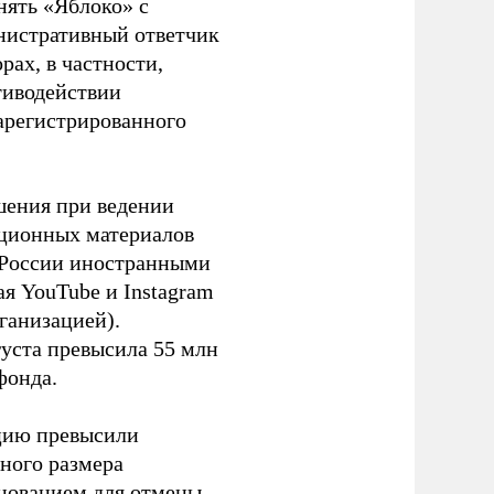
нять «Яблоко» с
инистративный ответчик
ах, в частности,
тиводействии
зарегистрированного
шения при ведении
ационных материалов
в России иностранными
я YouTube и Instagram
ганизацией).
густа превысила 55 млн
фонда.
ацию превысили
ного размера
основанием для отмены