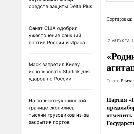
средств защиты Delta Plus
Сортировка:
Сенат США одобрил
ужесточение санкций
7 АВГУСТА 2
против России и Ирана
«Роди
агита
Маск запретил Киеву
использовать Starlink для
ударов по России
Tекст:
Елиза
Партия «Р
На польско-украинской
предвыбор
границе скопились
отменить 
тысячи грузовиков из-за
Государст
закрытия портов