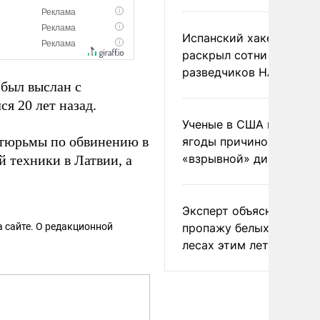
Испанский хакер Хиль
раскрыл сотни
разведчиков НАТО и С
 был выслан с
я 20 лет назад.
Ученые в США назвали 
 тюрьмы по обвинению в
ягоды причиной
«взрывной» диареи
 техники в Латвии, а
Эксперт объяснил
 сайте. О редакционной
пропажу белых грибов 
лесах этим летом