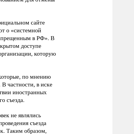
фициальном сайте
ют о «системной
апрещенным в РФ». В
ткрытом доступе
организации, которую
которые, по мнению
В частности, в иске
тствии иностранных
о съезда.
век не являлись
проведения съезда
ек. Таким образом,