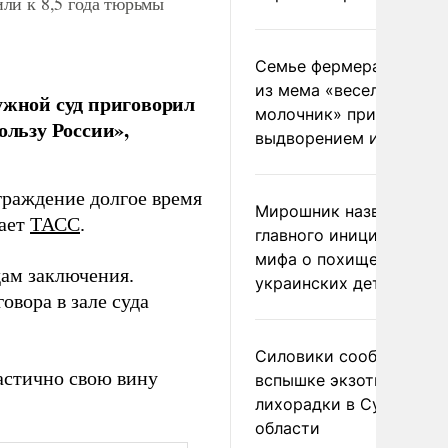
ли к 8,5 года тюрьмы
Семье фермера Уолкер
из мема «веселый
жной суд приговорил
молочник» пригрозили
ользу России»,
выдворением из Росси
аграждение долгое время
Мирошник назвал
дает
ТАСС
.
главного инициатора
мифа о похищении
дам заключения.
украинских детей
овора в зале суда
Силовики сообщили о
астично свою вину
вспышке экзотической
лихорадки в Сумской
области