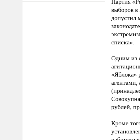
Партия «Р
выборов в
допустил 
законодат
экстремиз
списка».
Одним из 
агитацион
«Яблока» 
агентами,
(принадле
Совокупная
рублей, пр
Кроме тог
установле
избиратель