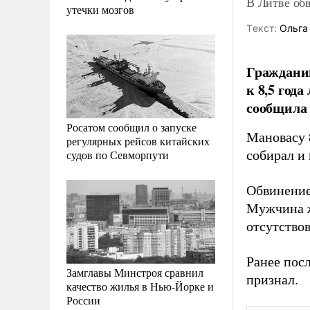
В Литве об
утечки мозгов
Tекст:
Ольга
Граждани
к 8,5 год
сообщила
Росатом сообщил о запуске
Мановасу 8
регулярных рейсов китайских
судов по Севморпути
собирал и 
Обвинение
Мужчина ж
отсутствов
Ранее пос
Замглавы Минстроя сравнил
признал.
качество жилья в Нью-Йорке и
России