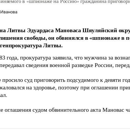
виняемого в «шпионаже на Россию» гражданина приговори
 Иванова
на Литвы Эдуардаса Мановаса Шяуляйский окру
а лишения свободы, он обвинялся в «шпионаже в п
 генпрокуратура Литвы.
3 года, прокуратура заявила, что мужчина за возн
передавал сведения военной разведке России, пере
 просило суд приговорить подсудимого к девяти го
аловался на здоровье, поэтому при оглашении приг
ал.
ле оглашения судом обвинительного акта Мановас ч