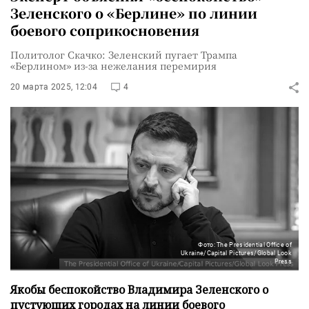
Зеленского о «Берлине» по линии
боевого соприкосновения
Политолог Скачко: Зеленский пугает Трампа
«Берлином» из-за нежелания перемирия
20 марта 2025, 12:04
4
Фото: The Presidential Office of
Ukraine/Capital Pictures/Global Look
Press
Якобы беспокойство Владимира Зеленского о
пустующих городах на линии боевого