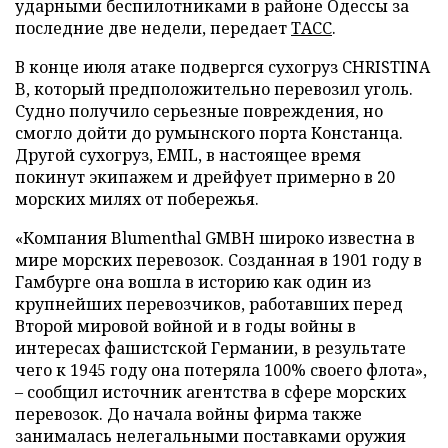
ударными беспилотниками в районе Одессы за
последние две недели, передает
ТАСС
.
В конце июля атаке подвергся сухогруз CHRISTINA
B, который предположительно перевозил уголь.
Судно получило серьезные повреждения, но
смогло дойти до румынского порта Констанца.
Другой сухогруз, EMIL, в настоящее время
покинут экипажем и дрейфует примерно в 20
морских милях от побережья.
«Компания Blumenthal GMBH широко известна в
мире морских перевозок. Созданная в 1901 году в
Гамбурге она вошла в историю как один из
крупнейших перевозчиков, работавших перед
Второй мировой войной и в годы войны в
интересах фашистской Германии, в результате
чего к 1945 году она потеряла 100% своего флота»,
– сообщил источник агентства в сфере морских
перевозок. До начала войны фирма также
занималась нелегальными поставками оружия