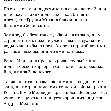
По его словам, для достижения своих целей Запад
использует таких политиков, как бывший
президент Грузии Михаил Саакашвили и
Владимир Зеленский.
Зампред Совбеза также добавил, что западным
странам на этот раз не удастся выйти сухими из
воды, как это было после Второй мировой войны и
разгрома вскормленного ими нацизма.
Ранее Медведев
прогнозировал
скорый финал
политической карьеры главы киевского режима
Владимира Зеленского.
Также политик
назвал
экономическое давление
западных стран началом открытой войны против
России. В мае Медведев
критиковал
Зеленского за
участие в церемонии перезахоронения нациста
Андрея Мельника.
Текст: Алексей Дегтярёв