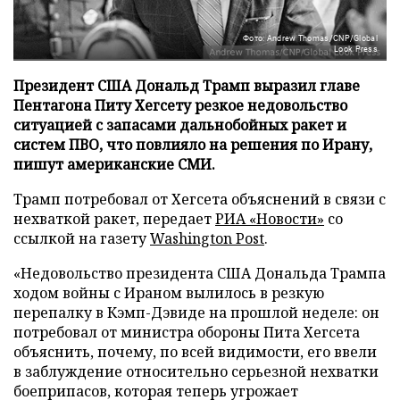
Фото: Andrew Thomas/CNP/Global
Look Press
Президент США Дональд Трамп выразил главе
Пентагона Питу Хегсету резкое недовольство
ситуацией с запасами дальнобойных ракет и
систем ПВО, что повлияло на решения по Ирану,
пишут американские СМИ.
Трамп потребовал от Хегсета объяснений в связи с
нехваткой ракет, передает
РИА «Новости»
со
ссылкой на газету
Washington Post
.
«Недовольство президента США Дональда Трампа
ходом войны с Ираном вылилось в резкую
перепалку в Кэмп-Дэвиде на прошлой неделе: он
потребовал от министра обороны Пита Хегсета
объяснить, почему, по всей видимости, его ввели
в заблуждение относительно серьезной нехватки
боеприпасов, которая теперь угрожает