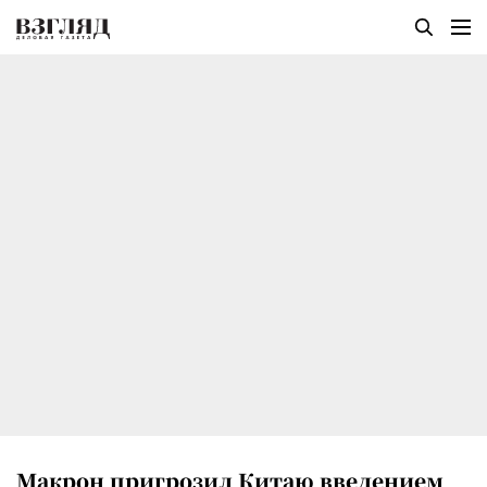
Макрон пригрозил Китаю введением