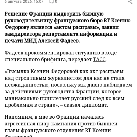
6 августа 2026, 15:07
0
Решение Франции выдворить бывшую
руководительницу французского бюро RT Ксению
Федорову является «актом расправы», заявил
замдиректора департамента информации и
печати МИД Алексей Фадеев.
Фадеев прокомментировал ситуацию в ходе
специального брифинга, передает
ТАСС
.
«Высылка Ксении Федоровой как акт расправы
над строптивым журналистом для нас не стала
неожиданностью, поскольку мы давно наблюдаем
за действиями руководства Франции, которое
маниакально приплетает русский след ко всем
проблемам в стране», – сказал дипломат.
Напомним, в мае во Франции
началась
агрессивная пиар-кампания против бывшей
главы французского отделения RT Ксении
Федоровой.