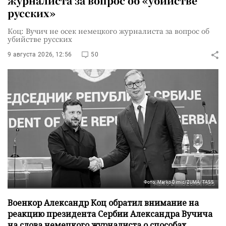
журналиста за вопрос об «убийстве
русских»
Коц: Вучич не осек немецкого журналиста за вопрос об
убийстве русских
9 августа 2026, 12:56
50
Фото: Marko Dimic/ZUMA/TASS
Военкор Александр Коц обратил внимание на
реакцию президента Сербии Александра Вучича
на слова немецкого журналиста о способах