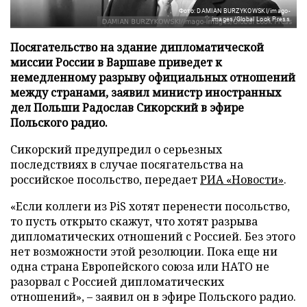
Фото: DAMIAN BURZYKOWSKI/imago-
images/Global Look Press
Посягательство на здание дипломатической
миссии России в Варшаве приведет к
немедленному разрыву официальных отношений
между странами, заявил министр иностранных
дел Польши Радослав Сикорский в эфире
Польского радио.
Сикорский предупредил о серьезных
последствиях в случае посягательства на
российское посольство, передает
РИА «Новости»
.
«Если коллеги из PiS хотят перенести посольство,
то пусть открыто скажут, что хотят разрыва
дипломатических отношений с Россией. Без этого
нет возможности этой резолюции. Пока еще ни
одна страна Европейского союза или НАТО не
разорвал с Россией дипломатических
отношений», – заявил он в эфире Польского радио.