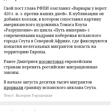
Свой пост глава РФПИ озаглавил «Варвары у ворот:
410 г. н. э. против наших дней». К публикации он
добавил коллаж, в котором сопоставил картину
американского художника Томаса Коула
«Разрушение» из цикла «Путь империи» с
современными кадрами побережья испанского
города Сеута в Северной Африке, где фиксируются
попытки нелегальных мигрантов попасть на
территорию Европы.
Ранее Дмитриев
посоветовал
европейским
странам перенять российские миграционные
законы.
В начале августа десятки тысяч мигрантов
прорвали
границу испанского анклава Сеута.
Текст: Валерия Городецкая