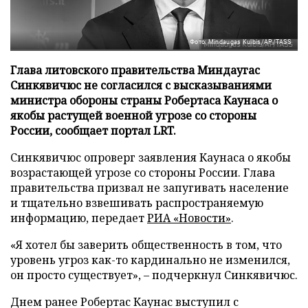
Фото: Mindaugas Kulbis/AP/TASS
Глава литовского правительства Миндаугас
Синкявичюс не согласился с высказываниями
министра обороны страны Робертаса Каунаса о
якобы растущей военной угрозе со стороны
России, сообщает портал LRT.
Синкявичюс опроверг заявления Каунаса о якобы
возрастающей угрозе со стороны России. Глава
правительства призвал не запугивать население
и тщательно взвешивать распространяемую
информацию, передает
РИА «Новости»
.
«Я хотел бы заверить общественность в том, что
уровень угроз как-то кардинально не изменился,
он просто существует», – подчеркнул Синкявичюс.
Днем ранее Робертас Каунас выступил с