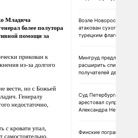
ко Младича
Возле Новороссийска
енерал более полутора
атакован сухогруз под
ативной помощи за
турецким флагом
ически прикован к
Минтруд предложил
нения из-за долгого
расширить список
получателей двух пенс
е вести, но с Божьей
Суд Петербурга заочно
ладич. Генералу
арестовал супругу
того недостаточно,
Александра Невзорова
ь с кровати упал,
Финские пограничники
т самостоятельно.