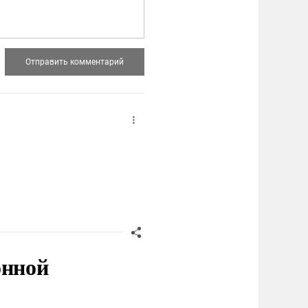
онной