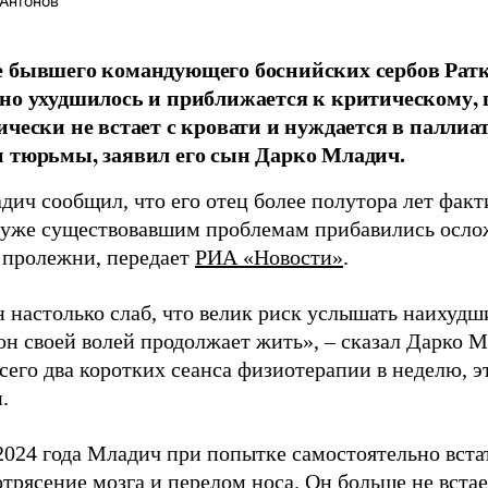
Антонов
е бывшего командующего боснийских сербов Рат
но ухудшилось и приближается к критическому, г
ически не встает с кровати и нуждается в палли
 тюрьмы, заявил его сын Дарко Младич.
дич сообщил, что его отец более полутора лет факт
к уже существовавшим проблемам прибавились ослож
 пролежни, передает
РИА «Новости»
.
 настолько слаб, что велик риск услышать наихудши
н своей волей продолжает жить», – сказал Дарко М
сего два коротких сеанса физиотерапии в неделю, э
.
2024 года Младич при попытке самостоятельно встат
трясение мозга и перелом носа. Он больше не встае