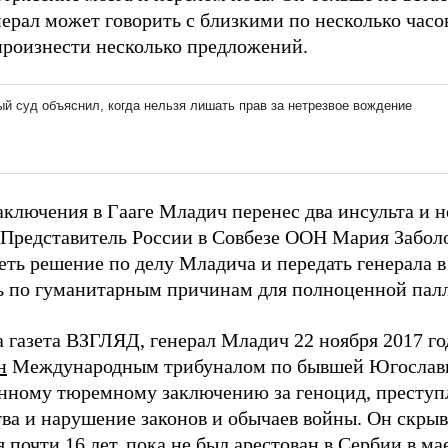
ерал может говорить с близкими по несколько часов
произнести несколько предложений.
заключения в Гааге Младич перенес два инсульта и 
 Представитель России в Совбезе ООН Мария Забол
еть решение по делу Младича и передать генерала 
ь по гуманитарным причинам для полноценной пал
а газета ВЗГЛЯД, генерал Младич 22 ноября 2017 г
н
Международным трибуналом по бывшей Югосла
нному тюремному заключению за геноцид, преступ
тва и нарушение законов и обычаев войны. Он скры
 почти 16 лет, пока не был арестован в Сербии в ма