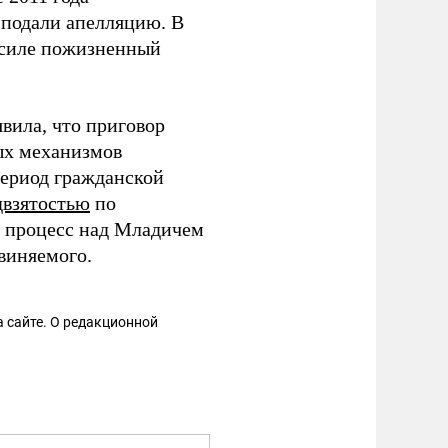
а подали апелляцию. В
в силе пожизненный
вила, что приговор
ых механизмов
период гражданской
двзятостью
по
о процесс над Младичем
виняемого.
 сайте. О редакционной