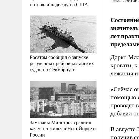
Tекст:
Антон 
потеряли надежду на США
Состояни
значитель
лет практ
пределами
Росатом сообщил о запуске
Дарко Мла
регулярных рейсов китайских
кровати, 
судов по Севморпути
лежания и
«Сейчас он
помощью о
проводят в
добавил он
Замглавы Минстроя сравнил
качество жилья в Нью-Йорке и
В августе 
России
получив со