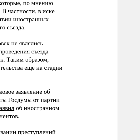
которые, по мнению
В частности, в иске
тствии иностранных
о съезда.
век не являлись
проведения съезда
ек. Таким образом,
тельства еще на стадии
.
ковое заявление об
аты Госдумы от партии
аявил
об иностранном
нентов.
овании преступлений