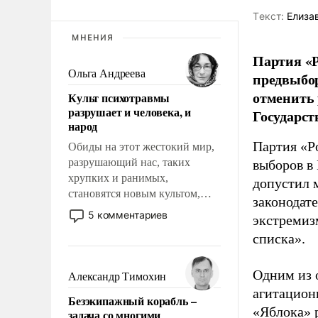
Tекст:
Елиза
МНЕНИЯ
Партия «Р
Ольга Андреева
предвыбор
отменить 
Культ психотравмы
разрушает и человека, и
Государст
народ
Партия «Р
Обиды на этот жестокий мир,
разрушающий нас, таких
выборов в
хрупких и ранимых,
допустил 
становятся новым культом,
законодат
постепенно вытесняя и
5 комментариев
экстремиз
отменяя традиционное
списка».
требование к человеку – быть
мужественным и твердым под
ударами судьбы, брать на себя
Одним из 
Александр Тимохин
ответственность, помогать
агитацион
Безэкипажный корабль –
слабым, идти вперед и
«Яблока» 
задача со многими