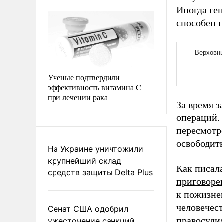
Иногда ген
способен 
Ученые подтвердили
эффективность витамина C
при лечении рака
За время 
операций.
пересмотр
освободит
На Украине уничтожили
крупнейший склад
Как писал
средств защиты Delta Plus
приговоре
к пожизне
человечес
Сенат США одобрил
правосудия
ужесточение санкций