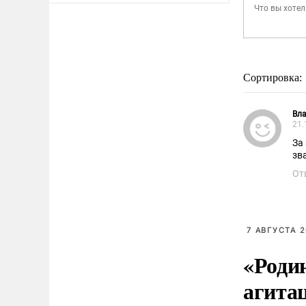
Сортировка:
Вл
21.
За
зв
От
7 АВГУСТА 2
«Роди
агита