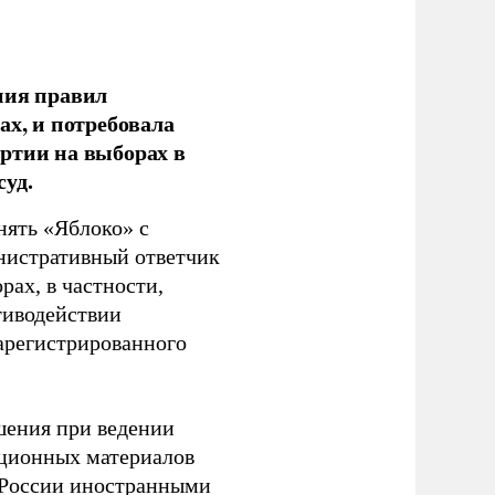
ния правил
ах, и потребовала
ртии на выборах в
уд.
нять «Яблоко» с
инистративный ответчик
ах, в частности,
тиводействии
зарегистрированного
шения при ведении
ационных материалов
в России иностранными