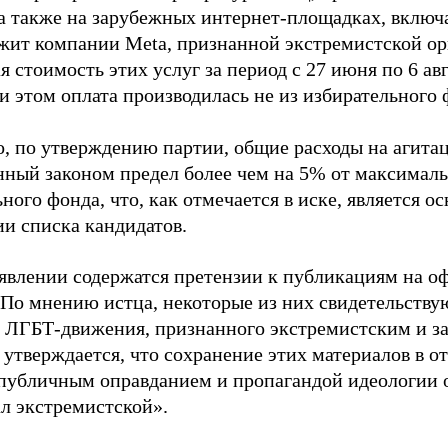
 а также на зарубежных интернет-площадках, включа
жит компании Meta, признанной экстремистской ор
 стоимость этих услуг за период с 27 июня по 6 ав
и этом оплата производилась не из избирательного 
о, по утверждению партии, общие расходы на агит
нный законом предел более чем на 5% от максималь
ного фонда, что, как отмечается в иске, является 
ии списка кандидатов.
аявлении содержатся претензии к публикациям на о
 По мнению истца, некоторые из них свидетельству
 ЛГБТ-движения, признанного экстремистским и з
 утверждается, что сохранение этих материалов в о
«публичным оправданием и пропагандой идеологии 
ал экстремистской».