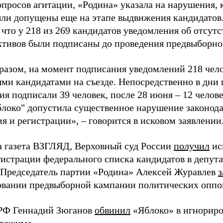
просов агитации, «Родина» указала на нарушения, 
ыли допущены еще на этапе выдвижения кандидатов. 
 что у 218 из 269 кандидатов уведомления об отсу
активов были подписаны до проведения предвыборног
разом, на момент подписания уведомлений 218 чело
ми кандидатами на съезде. Непосредственно в дни 
я подписали 39 человек, после 28 июня – 12 челов
блоко" допустила существенное нарушение законода
 и регистрации», – говорится в исковом заявлении
а газета ВЗГЛЯД, Верховный суд России
получил
ис
гистрации федерального списка кандидатов в депут
 Председатель партии «Родина» Алексей Журавлев
з
вании предвыборной кампании политических оппо
РФ Геннадий Зюганов
обвинил
«Яблоко» в игнорир