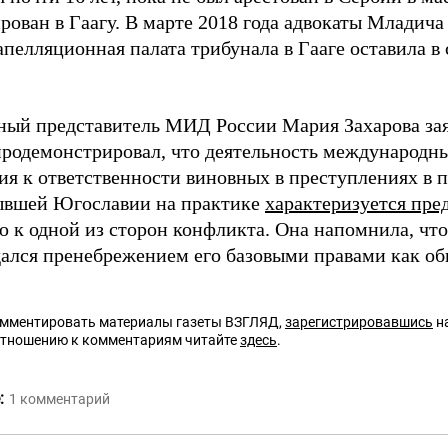
рован в Гаагу. В марте 2018 года адвокаты Младич
 апелляционная палата трибунала в Гааге оставила 
ый представитель МИД России Мария Захарова зая
родемонстрировал, что деятельность международн
ия к ответственности виновных в преступлениях в 
ывшей Югославии на практике
характеризуется пре
 к одной из сторон конфликта. Она напомнила, чт
ался пренебрежением его базовыми правами как об
омментировать материалы газеты ВЗГЛЯД,
зарегистрировавшись
на
отношению к комментариям читайте
здесь
.
:
1
комментарий