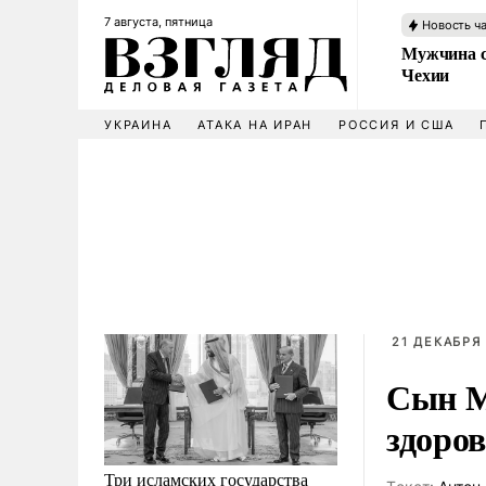
7 августа, пятница
Новость ч
Мужчина с
Чехии
УКРАИНА
АТАКА НА ИРАН
РОССИЯ И США
21 ДЕКАБРЯ 
Сын М
здоро
Три исламских государства