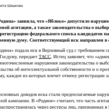
вета Шишкова
одина» заявила, что «Яблоко» допустило наруше
ной агитации, а также законодательства о выбор
регистрацию федерального списка кандидатов па
венную думу. Соответствующий иск направлен в с
одина» подала иск в Верховный суд с требованием с
 Госдуму, передает
ТАСС
. Истец заявляет, что «адм
многочисленные нарушения законодательства о выбор
ельства об интеллектуальной собственности и о про
му, каждое из которых влечет отмену регистрации 
основных доводов иска стали предполагаемые нару
ной кампании. В «Родине» считают, что часть агит
распространялась через ресурсы лиц, признанных 