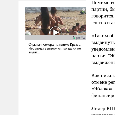
Помимо во
американские арсеналы.
партии, б
Сложившаяся ситуация
говорится,
означает многолетний период
уязвимости США, например,
счетов и 
перед Китаем.
«Таким об
выдвинуты
уведомлени
партия "Я
выдвижения
Как писал
отмене ре
«Яблоко».
финансиро
Лидер КП