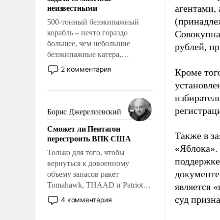
адаптироваться.
неизвестными
агентами,
(принадле
500-тонный безэкипажный
корабль – нечто гораздо
Совокупная
большее, чем небольшие
рублей, пр
безэкипажные катера,
применение которых уже
2 комментария
Кроме тог
стало обыденностью. Задача по
установле
созданию такого корабля очень
избиратель
сложна и амбициозна. Однако
и ее реализация радикально
регистрац
Борис Джерелиевский
поднимет наши боевые
Сможет ли Пентагон
возможности.
Также в з
перестроить ВПК США
«Яблока».
Только для того, чтобы
поддержке
вернуться к довоенному
документе
объему запасов ракет
Tomahawk, THAAD и Patriot
является 
США потребуется более трех
суд призн
4 комментария
лет. Даже небольшая война с
Ираном опустошила