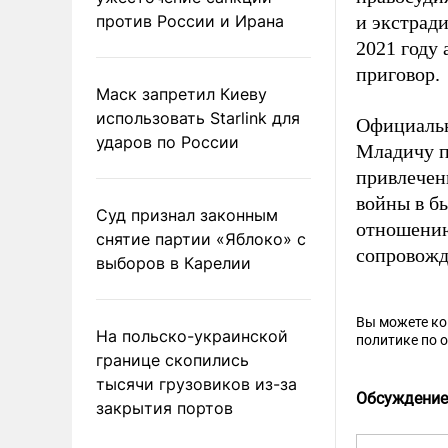
против России и Ирана
и экстради
2021 году
приговор.
Маск запретил Киеву
использовать Starlink для
Официальн
ударов по России
Младичу п
привлечен
войны в б
Суд признал законным
отношению
снятие партии «Яблоко» с
сопровожд
выборов в Карелии
Вы можете к
На польско-украинской
политике по 
границе скопились
тысячи грузовиков из-за
Обсуждение
закрытия портов