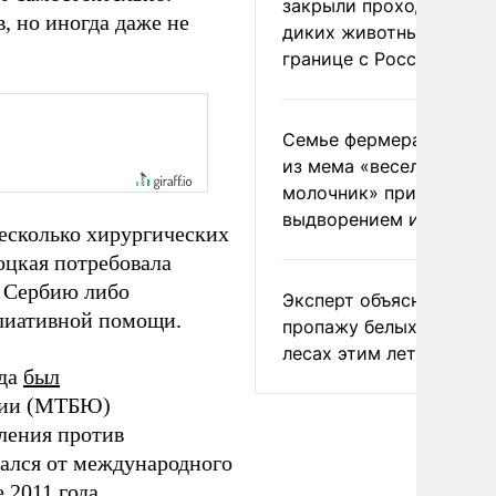
закрыли проходы для
, но иногда даже не
диких животных на
границе с Россией
Семье фермера Уолкер
из мема «веселый
молочник» пригрозили
выдворением из Росси
несколько хирургических
оцкая потребовала
в Сербию либо
Эксперт объяснил
лиативной помощи.
пропажу белых грибов 
лесах этим летом
ода
был
вии (МТБЮ)
ления против
вался от международного
е 2011 года