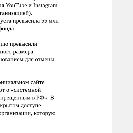
я YouTube и Instagram
ганизацией).
густа превысила 55 млн
фонда.
ацию превысили
ного размера
основанием для отмены
фициальном сайте
ют о «системной
апрещенным в РФ». В
ткрытом доступе
организации, которую