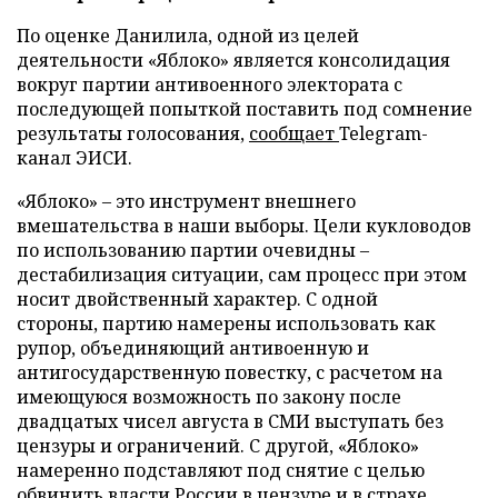
По оценке Данилила, одной из целей
деятельности «Яблоко» является консолидация
вокруг партии антивоенного электората с
последующей попыткой поставить под сомнение
результаты голосования,
сообщает
Telegram-
канал ЭИСИ.
«Яблоко» – это инструмент внешнего
вмешательства в наши выборы. Цели кукловодов
по использованию партии очевидны –
дестабилизация ситуации, сам процесс при этом
носит двойственный характер. С одной
стороны, партию намерены использовать как
рупор, объединяющий антивоенную и
антигосударственную повестку, с расчетом на
имеющуюся возможность по закону после
двадцатых чисел августа в СМИ выступать без
цензуры и ограничений. С другой, «Яблоко»
намеренно подставляют под снятие с целью
обвинить власти России в цензуре и в страхе