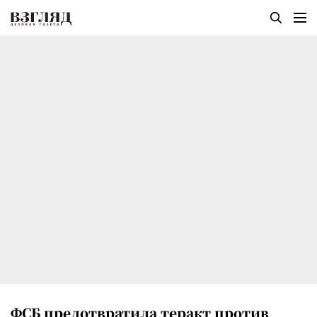
ФСБ предотвратила теракт против