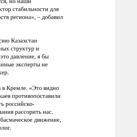
ся, но наши
ктор стабильности для
ств региона», – добавил
ссию Казахстан
ных структур и
это давление, я бы
анные эксперты не
кер.
 в Кремле. «Это видно
каев противопоставили
ть российско-
лания рассорить нас.
 басмаческое движение,
лог.