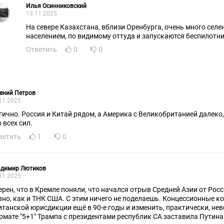
Илья Осинниковский
13.11.2025
На севере Казахстана, вблизи Оренбурга, очень много селе
населением, по видимому оттуда и запускаются беспилотни
Ответить
0
0
ений Петров
11.2025
гично. Россия и Китай рядом, а Америка с Великобританией далеко,
 всех сил.
ветить
1
0
адимир Лютиков
11.2025
ерен, что в Кремле поняли, что начался отрыв Средней Азии от Рос
вно, как и ТНК США. С этим ничего не поделаешь. Концессионные 
итанской юрисдикции ещё в 90-е годы и изменить, практически, не
рмате "5+1" Трампа с президентами республик СА заставила Путина 