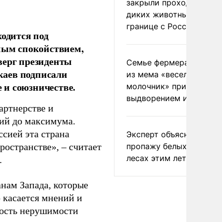
закрыли проходы для
диких животных на
границе с Россией
ходится под
чным спокойствием,
верг президенты
Семье фермера Уолкер
каев подписали
из мема «веселый
 и союзничестве.
молочник» пригрозили
выдворением из Росси
артнерстве и
ий до максимума.
ссией эта страна
Эксперт объяснил
пропажу белых грибов 
ространстве», – считает
лесах этим летом
.
анам Запада, которые
о касается мнений и
ность нерушимости