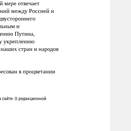
й мере отвечает
ений между Россией и
двустороннего
льным и
нению Путина,
му укреплению
 наших стран и народов
ресован в процветании
 сайте. О редакционной