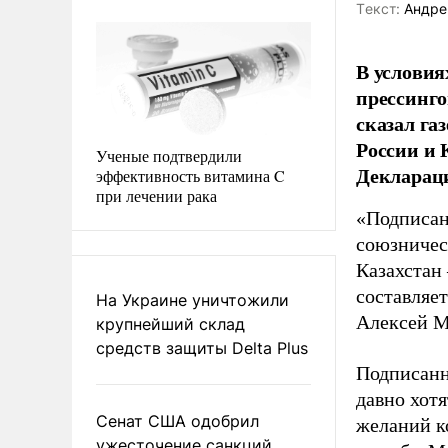
Tекст:
Андре
В условия
прессинго
сказал га
России и
Ученые подтвердили
Деклараци
эффективность витамина C
при лечении рака
«Подписан
союзничес
Казахстан
составляет
На Украине уничтожили
Алексей М
крупнейший склад
средств защиты Delta Plus
Подписанн
давно хотя
Сенат США одобрил
желаний к
ужесточение санкций