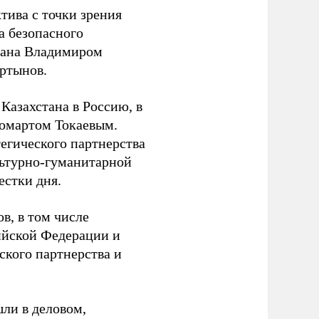
ктива с точки зрения
а безопасного
ована Владимиром
ртынов.
 Казахстана в Россию, в
омартом Токаевым.
егического партнерства
льтурно-гуманитарной
естки дня.
в, в том числе
ийской Федерации и
ского партнерства и
ли в деловом,