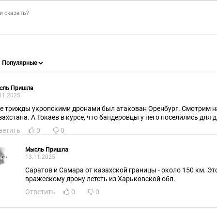
сль Пришла
11.2025
е трижды укропскими дронами был атакован Оренбург. Смотрим на 
Казахстана. А Токаев в курсе, что бан
ветить
0
0
Мысль Пришла
13.11.2025
Саратов и Самара от казахской границы - около 150 км. Эт
вражескому дрону лететь из Харьковской обл.
Ответить
0
0