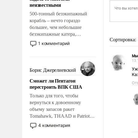
адаптироваться.
неизвестными
500-тонный безэкипажный
корабль – нечто гораздо
большее, чем небольшие
безэкипажные катера,
Сортировка:
применение которых уже
1 комментарий
стало обыденностью. Задача по
созданию такого корабля очень
Мы
сложна и амбициозна. Однако
13.
и ее реализация радикально
Уж
Борис Джерелиевский
поднимет наши боевые
Сможет ли Пентагон
возможности.
От
перестроить ВПК США
Только для того, чтобы
вернуться к довоенному
объему запасов ракет
Tomahawk, THAAD и Patriot
США потребуется более трех
4 комментария
лет. Даже небольшая война с
Ираном опустошила