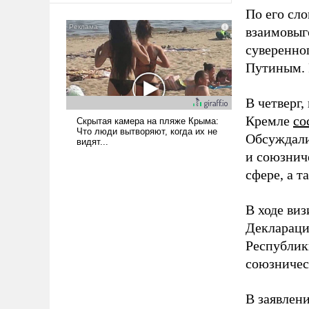
По его сло
взаимовыг
суверенно
Путиным. 
В четверг,
Кремле
со
Обсуждали
и союзнич
сфере, а 
В ходе виз
Деклараци
Республик
союзничес
В заявлен