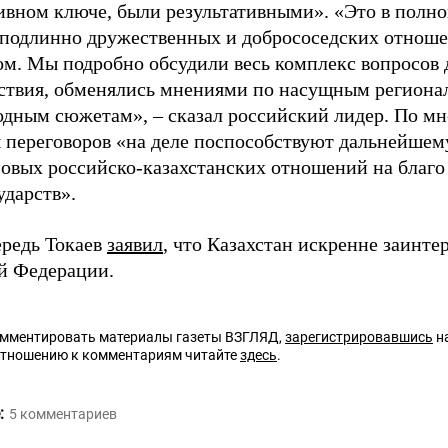
ивном ключе, были результативными». «Это в полно
 подлинно дружественных и добрососедских отнош
ом. Мы подробно обсудили весь комплекс вопросов 
ствия, обменялись мнениями по насущным региона
дным сюжетам», – сказал российский лидер. По м
ы переговоров «на деле поспособствуют дальнейше
овых российско-казахстанских отношений на благо
ударств».
ередь Токаев
заявил
, что Казахстан искренне заинте
й Федерации.
омментировать материалы газеты ВЗГЛЯД,
зарегистрировавшись
на
отношению к комментариям читайте
здесь
.
:
5
комментариев