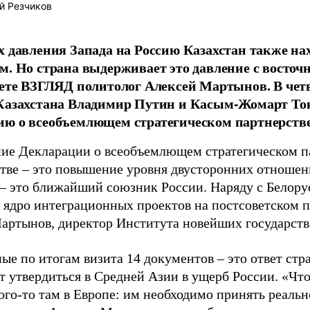
й Резчиков
х давления Запада на Россию Казахстан также на
м. Но страна выдерживает это давление с восто
зете ВЗГЛЯД политолог Алексей Мартынов. В чет
 Казахстана Владимир Путин и Касым-Жомарт То
ю о всеобъемлющем стратегическом партнерстве
ие Декларации о всеобъемлющем стратегическом п
тве – это повышение уровня двусторонних отношен
 – это ближайший союзник России. Наряду с Белору
 ядро интеграционных проектов на постсоветском п
артынов, директор Института новейших государств
ые по итогам визита 14 документов – это ответ стр
т утвердиться в Средней Азии в ущерб России. «Чт
ого-то там в Европе: им необходимо принять реаль