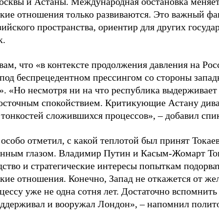
сквы и Астаны. Международная обстановка меняет
кие отношения только развиваются. Это важный фа
зийского пространства, ориентир для других государ
к.
вам, что «в контексте продолжения давления на Ро
 под беспрецедентном прессингом со стороны запад
. «Но несмотря ни на что республика выдерживает 
 восточным спокойствием. Критикующие Астану див
тонкостей сложившихся процессов», – добавил спи
особо отметил, с какой теплотой был принят Токаев
нным глазом. Владимир Путин и Касым-Жомарт То
дство и стратегические интересы попыткам подорва
кие отношения. Конечно, Запад не откажется от же
цессу уже не одна сотня лет. Достаточно вспомнить
оддерживал и вооружал Лондон», – напомнил полито