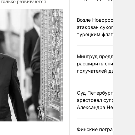
только развиваются
Возле Новороссийска
атакован сухогруз под
турецким флагом
Минтруд предложил
расширить список
получателей двух пенс
Суд Петербурга заочно
арестовал супругу
Александра Невзорова
Финские пограничники