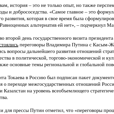
вам, история – это не только опыт, но также перспе
оды и добрососедства. «Самое главное – это формул
го развития, которая в свое время была сформулир
Равноценных альтернатив ей нет», – подчеркнул Ма
 во второй день государственного визита президента
стоялись
переговоры Владимира Путина с Касым-Ж
сь вопросы дальнейшего развития отношений страт
ества в политической, торгово-экономической и ку
также основные темы региональной и глобальной пов
ита Токаева в Россию был подписан пакет документо
я о переходе межгосударственных отношений Росс
и Казахстан на уровень всеобъемлющего стратегиче
тва.
ии для прессы Путин отметил, что «переговоры прош