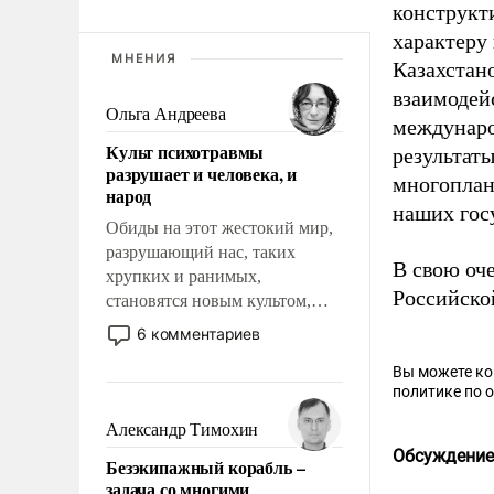
конструкт
характеру
МНЕНИЯ
Казахстан
взаимодей
Ольга Андреева
междунаро
Культ психотравмы
результат
разрушает и человека, и
многоплан
народ
наших гос
Обиды на этот жестокий мир,
разрушающий нас, таких
В свою оч
хрупких и ранимых,
Российско
становятся новым культом,
постепенно вытесняя и
6 комментариев
отменяя традиционное
Вы можете к
требование к человеку – быть
политике по 
мужественным и твердым под
ударами судьбы, брать на себя
Александр Тимохин
ответственность, помогать
Обсуждение
Безэкипажный корабль –
слабым, идти вперед и
задача со многими