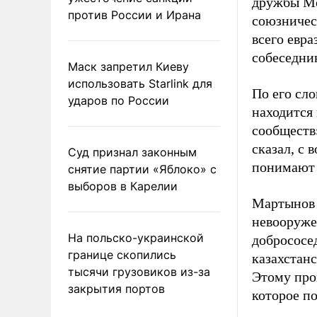
дружбы Мо
против России и Ирана
союзничес
всего евра
собеседни
Маск запретил Киеву
использовать Starlink для
По его сло
ударов по России
находится
сообществ»
сказал, с
Суд признал законным
понимают 
снятие партии «Яблоко» с
выборов в Карелии
Мартынов 
невооруже
На польско-украинской
добрососе
границе скопились
казахстанс
тысячи грузовиков из-за
Этому про
закрытия портов
которое п