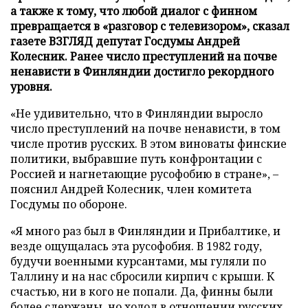
а также к тому, что любой диалог с финном
превращается в «разговор с телевизором», сказал
газете ВЗГЛЯД депутат Госдумы Андрей
Колесник. Ранее число преступлений на почве
ненависти в Финляндии достигло рекордного
уровня.
«Не удивительно, что в Финляндии выросло
число преступлений на почве ненависти, в том
числе против русских. В этом виноваты финские
политики, выбравшие путь конфронтации с
Россией и нагнетающие русофобию в стране», –
пояснил Андрей Колесник, член комитета
Госдумы по обороне.
«Я много раз был в Финляндии и Прибалтике, и
везде ощущалась эта русофобия. В 1982 году,
будучи военными курсантами, мы гуляли по
Таллину и на нас сбросили кирпич с крыши. К
счастью, ни в кого не попали. Да, финны были
более сдержаны, но холод в отношении русских