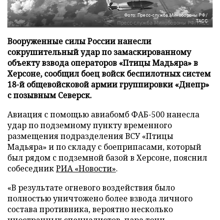
Фото: Пресс-служба Минобороны РФ/
ТАСС
Вооруженные силы России нанесли
сокрушительный удар по замаскированному
объекту взвода операторов «Птицы Мадьяра» в
Херсоне, сообщил боец войск беспилотных систем
18-й общевойсковой армии группировки «Днепр»
с позывным Северск.
Авиация с помощью авиабомб ФАБ-500 нанесла
удар по подземному пункту временного
размещения подразделения ВСУ «Птицы
Мадьяра» и по складу с боеприпасами, который
был рядом с подземной базой в Херсоне, пояснил
собеседник
РИА «Новости»
.
«В результате огневого воздействия было
полностью уничтожено более взвода личного
состава противника, вероятно несколько
иностранных специалистов, пара тонн