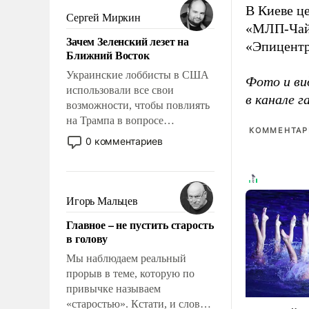
В Киеве ц
псевдонаучной фантастики,
Сергей Миркин
«МЛП-Чайк
стало всерьез обсуждаемой
Зачем Зеленский лезет на
идеей.
«Эпицентр
Ближний Восток
Украинские лоббисты в США
Фото и ви
использовали все свои
в канале 
возможности, чтобы повлиять
на Трампа в вопросе
КОММЕНТАРИ
предоставления вооружений
0 комментариев
своим нанимателям. Вероятно,
кому-то из тех, кто
консультирует Киев, пришла в
голову мысль: хорошо бы
Игорь Мальцев
продемонстрировать, что
Главное – не пустить старость
Украина вступила в
в голову
вооруженное противостояние
с Ираном.
Мы наблюдаем реальный
прорыв в теме, которую по
привычке называем
«старостью». Кстати, и слово-