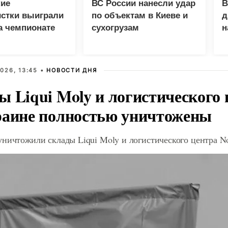
кие
ВС России нанесли удар
В
истки выиграли
по объектам в Киеве и
д
а чемпионате
сухогрузам
н
в Париже
026, 13:45 •
НОВОСТИ ДНЯ
ы Liqui Moly и логистического 
раине полностью уничтожены
ничтожили склады Liqui Moly и логистического центра N