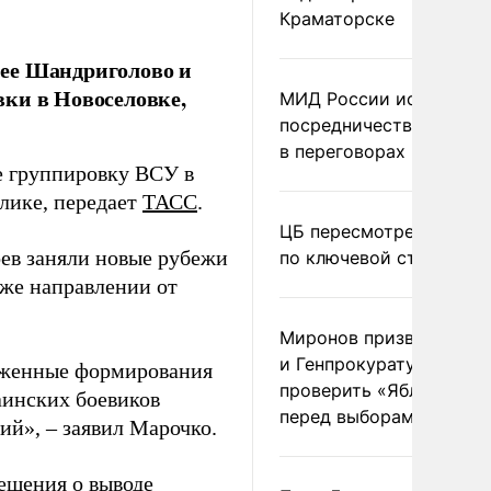
Краматорске
нее Шандриголово и
ки в Новоселовке,
МИД России исключил
посредничество Герма
в переговорах по Украи
ие группировку ВСУ в
лике, передает
ТАСС
.
ЦБ пересмотрел прогно
оев заняли новые рубежи
по ключевой ставке
 же направлении от
Миронов призвал Миню
и Генпрокуратуру
руженные формирования
проверить «Яблоко»
аинских боевиков
перед выборами
й», – заявил Марочко.
ешения о выводе