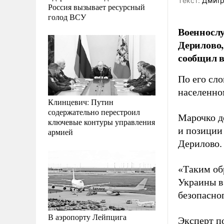
Tекст:
Дмитр
Россия вызывает ресурсный
голод ВСУ
Военнослу
Дерилово,
сообщил 
По его сл
населенно
Клинцевич: Путин
содержательно перестроил
Марочко д
ключевые контуры управления
и позиции
армией
Дерилово.
«Таким об
Украины в
безопасно
В аэропорту Лейпцига
Эксперт п