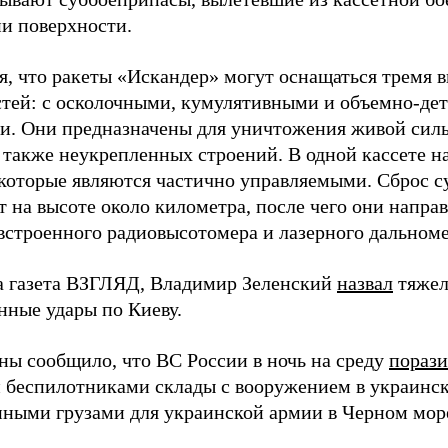
и поверхности.
я, что ракеты «Искандер» могут оснащаться тремя 
стей: с осколочными, кумулятивными и объемно-д
и. Они предназначены для уничтожения живой сил
а также неукрепленных строений. В одной кассете н
 которые являются частично управляемыми. Сброс 
 на высоте около километра, после чего они напра
строенного радиовысотомера и лазерного дальноме
а газета ВЗГЛЯД, Владимир Зеленский
назвал
тяжел
нные удары по Киеву.
ы сообщило, что ВС России в ночь на среду
пораз
 беспилотниками склады с вооружением в украинск
енными грузами для украинской армии в Черном мор