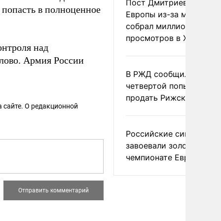
Пост Дмитриева о гибе
 попасть в полноценное
Европы из-за мигранто
собрал миллион
просмотров в X
онтроля над
лово. Армия России
В РЖД сообщили о
четвертой попытке
продать Рижский вокза
 сайте. О редакционной
Российские синхронис
завоевали золото на
чемпионате Европы