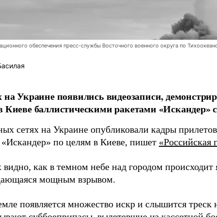
ционного обеспечения пресс-службы Восточного военного округа по Тихоокеан
Басилая
х на Украине появились видеозаписи, демонстр
в Киеве баллистическими ракетами «Искандер» с
ных сетях на Украине опубликовали кадры прилетов
 «Искандер» по целям в Киеве, пишет
«Российская г
 видно, как в темном небе над городом происходит
дающаяся мощным взрывом.
земле появляется множество искр и слышится треск
тывают суббоеприпасы, вылетевшие из кассетной бо