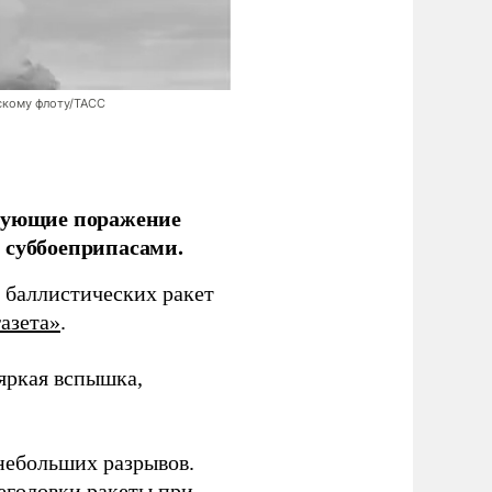
скому флоту/ТАСС
ирующие поражение
 суббоеприпасами.
 баллистических ракет
азета»
.
 яркая вспышка,
 небольших разрывов.
еголовки ракеты при