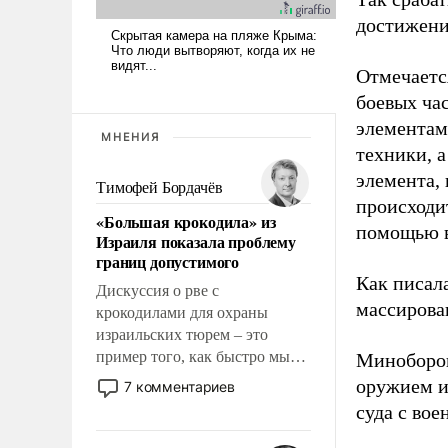
достижени
Отмечаетс
боевых ча
элементам
МНЕНИЯ
техники, 
элемента,
Тимофей Бордачёв
происходит
«Большая крокодила» из
помощью в
Израиля показала проблему
границ допустимого
Как писал
Дискуссия о рве с
массирова
крокодилами для охраны
израильских тюрем – это
пример того, как быстро мы
Миноборон
двигаемся по пути
оружием и
7 комментариев
революционных изменений.
суда с во
То, что несколько лет назад
было образом для