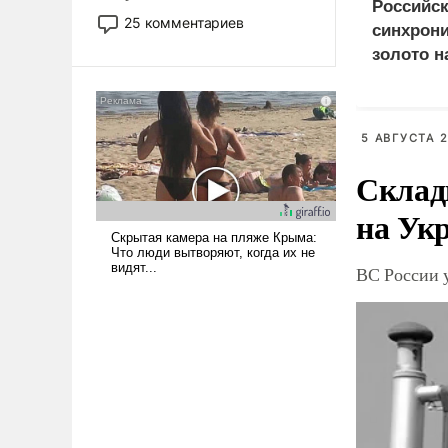
Российс
то это уже стараются не
25 комментариев
синхрон
использовать – так же, как
золото н
«бабка», «дед», – хотя бы в
Европы 
образованной среде, потому
что оно уже несет негативные
коннотации.
5 АВГУСТА 2
Склад
на Ук
ВС России у