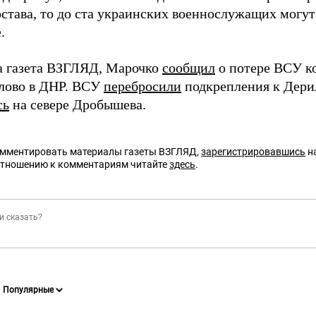
остава, то до ста украинских военнослужащих могут
.
а газета ВЗГЛЯД, Марочко
сообщил
о потере ВСУ к
лово в ДНР. ВСУ
перебросили
подкрепления к Дери
сь
на севере Дробышева.
омментировать материалы газеты ВЗГЛЯД,
зарегистрировавшись
на
отношению к комментариям читайте
здесь
.