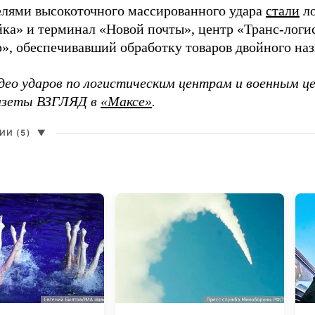
елями высокоточного массированного удара
стали
ло
а» и терминал «Новой почты», центр «Транс-логис
», обеспечивавший обработку товаров двойного наз
део ударов по логистическим центрам и военным ц
газеты ВЗГЛЯД в
«Максе»
.
И (5)
▼