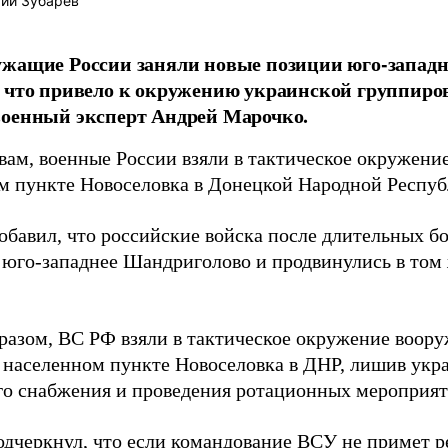
ий Зубарев
жащие России заняли новые позиции юго-запад
 что привело к окружению украинской группиров
военный эксперт Андрей Марочко.
овам, военные России взяли в тактическое окружен
м пункте Новоселовка в Донецкой Народной Респуб
обавил, что российские войска после длительных б
 юго-западнее Шандриголово и продвинулись в том
разом, ВС РФ взяли в тактическое окружение воо
 населенном пункте Новоселовка в ДНР, лишив укр
го снабжения и проведения ротационных мероприяти
одчеркнул, что если командование ВСУ не примет р