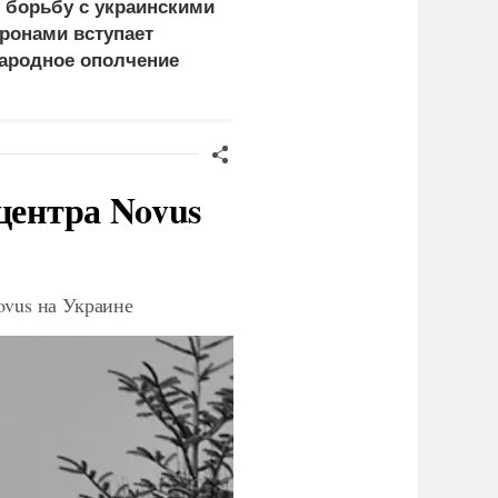
 борьбу с украинскими
Сборы фильма
ронами вступает
«Человек-паук:
ародное ополчение
Совершенно новый
день» превысили 1
млрд долларов
центра Novus
ovus на Украине