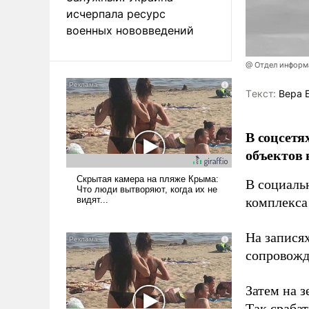
исчерпала ресурс
военных нововведений
@ Отдел информа
Tекст:
Вера 
В соцсетя
объектов 
В социаль
комплекса
На записях
сопровож
Затем на 
Так сраба