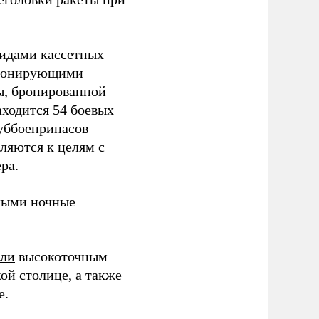
видами кассетных
етонирующими
ы, бронированной
аходится 54 боевых
суббоеприпасов
вляются к целям с
ра.
ыми ночные
или
высокоточным
ой столице, а также
е.