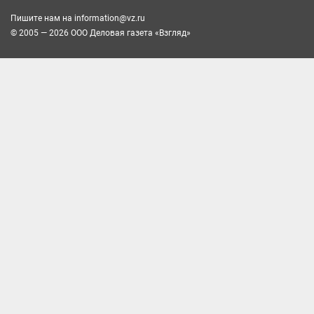
Пишите нам на
information@vz.ru
© 2005 — 2026 ООО Деловая газета «Взгляд»