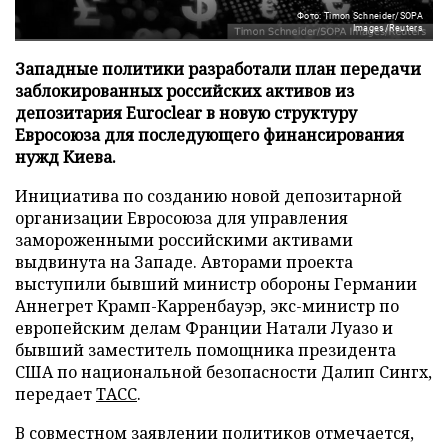
Фото: Timon Schneider/SOPA
Images/Reuters
Западные политики разработали план передачи
заблокированных российских активов из
депозитария Euroclear в новую структуру
Евросоюза для последующего финансирования
нужд Киева.
Инициатива по созданию новой депозитарной
организации Евросоюза для управления
замороженными российскими активами
выдвинута на Западе. Авторами проекта
выступили бывший министр обороны Германии
Аннегрет Крамп-Карренбауэр, экс-министр по
европейским делам Франции Натали Луазо и
бывший заместитель помощника президента
США по национальной безопасности Далип Сингх,
передает
ТАСС
.
В совместном заявлении политиков отмечается,