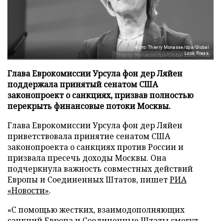
Фото: Thierry Monasse/dpa/Global
Look Press
Глава Еврокомиссии Урсула фон дер Ляйен
поддержала принятый сенатом США
законопроект о санкциях, призвав полностью
перекрыть финансовые потоки Москвы.
Глава Еврокомиссии Урсула фон дер Ляйен
приветствовала принятие сенатом США
законопроекта о санкциях против России и
призвала пресечь доходы Москвы. Она
подчеркнула важность совместных действий
Европы и Соединенных Штатов, пишет
РИА
«Новости»
.
«С помощью жестких, взаимодополняющих
санкций Европа и Соединенные Штаты смогут