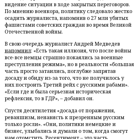
видение ситуации в ходе закрытых переговоров.
По мнению военкора, политику следовало жестко
осадить журналиста, напомнив о 27 млн убитых
фашистами советских граждан во время Великой
Отечественной войны.
В свою очередь журналист Андрей Медведев
напомнил
: «Есть такая иллюзия, что после войны
все-все немцы страшно покаялись за военные
преступления режима», но в реальности «большая
часть просто затаились, поглубже запрятав
досаду и обиду из-за того, что не получилось у
них построить Третий рейх с русскими рабами».
«Если где и была серьезная историческая
рефлексия, то в ГДР», – добавил он.
Спустя десятилетия «досада от поражения,
реваншизм, ненависть к презренным русским
только росли». «Они, политики немецкие и
бизнес, улыбались и думали о том, когда смогут
нам отомстить. Ресентимент – это часть