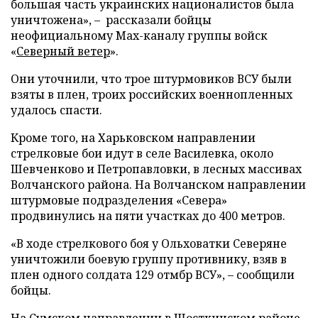
большая часть украинских националистов была
уничтожена», – рассказали бойцы
неофициальному Max-каналу группы войск
«
Северный ветер
».
Они уточнили, что трое штурмовиков ВСУ были
взяты в плен, троих российских военнопленных
удалось спасти.
Кроме того, на Харьковском направлении
стрелковые бои идут в селе Василевка, около
Шевченково и Петропавловки, в лесных массивах
Волчанского района. На Волчанском направлении
штурмовые подразделения «Севера»
продвинулись на пяти участках до 400 метров.
«В ходе стрелкового боя у Ольховатки Северяне
уничтожили боевую группу противнику, взяв в
плен одного солдата 129 отмбр ВСУ», – сообщили
бойцы.
На Сумском направлении в Шосткинском районе