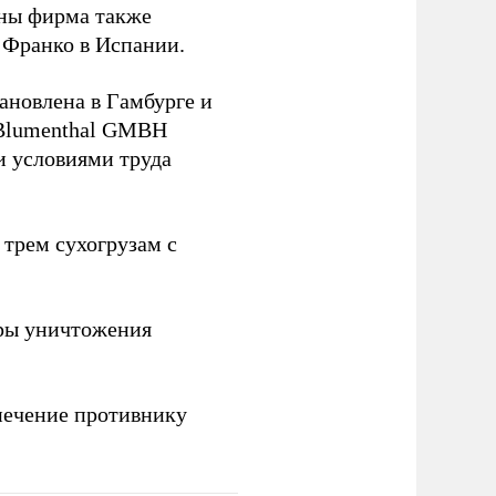
йны фирма также
 Франко в Испании.
ановлена в Гамбурге и
 Blumenthal GMBH
и условиями труда
 трем сухогрузам с
ры уничтожения
печение противнику