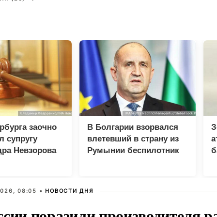
рбурга заочно
В Болгарии взорвался
З
л супругу
влетевший в страну из
а
дра Невзорова
Румынии беспилотник
б
и
026, 08:05 •
НОВОСТИ ДНЯ
ссии поразили производителя р