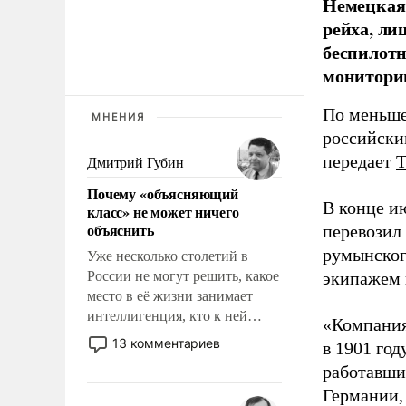
Немецкая 
рейха, ли
беспилотн
мониторин
По меньше
МНЕНИЯ
российски
передает
Дмитрий Губин
Почему «объясняющий
В конце и
класс» не может ничего
объяснить
перевозил
румынског
Уже несколько столетий в
России не могут решить, какое
экипажем 
место в её жизни занимает
интеллигенция, кто к ней
«Компания
принадлежит, а кого из неё
13 комментариев
в 1901 год
исключили с правом
работавши
восстановления и без оного. И
Германии, 
чем она отличается от просто