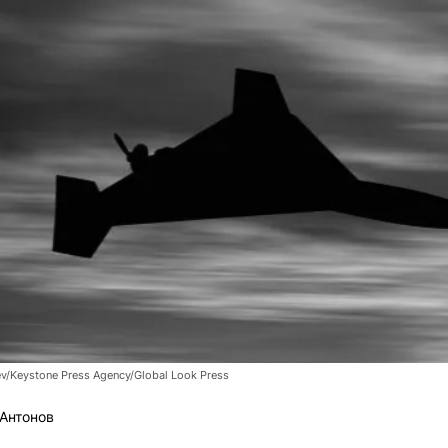
v/Keystone Press Agency/Global Look Press
Антонов