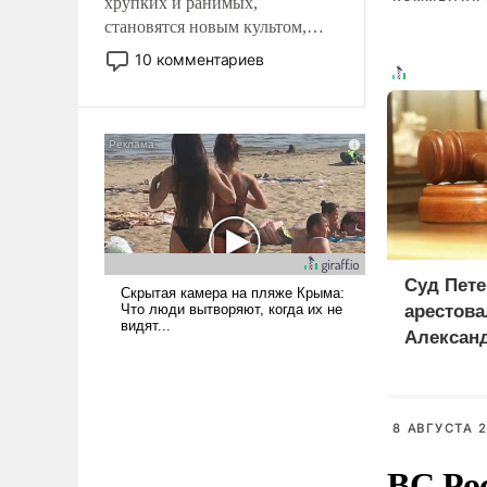
хрупких и ранимых,
становятся новым культом,
постепенно вытесняя и
10 комментариев
отменяя традиционное
требование к человеку – быть
мужественным и твердым под
ударами судьбы, брать на себя
ответственность, помогать
слабым, идти вперед и
адаптироваться.
Суд Пете
арестова
Алексан
8 АВГУСТА 2
ВС Ро