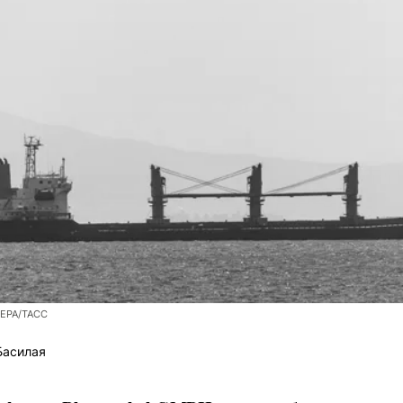
/EPA/ТАСС
Басилая