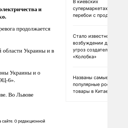
В киевских
электричества и
супермаркетах началис
перебои с продуктами
ко.
тревога продолжается
Стало известно о
возбуждении дела из-з
угроз создателям
 области Украины и в
«Колобка»
оны Украины и о
Названы самые
ЭЦ-6».
популярные российски
товары в Китае
ве. Во Львове
 сайте. О редакционной