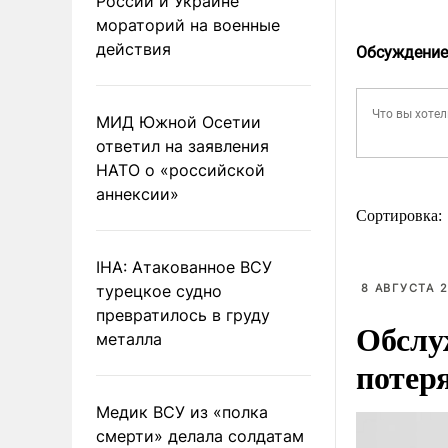
России и Украине
мораторий на военные
действия
Обсуждение
МИД Южной Осетии
ответил на заявления
НАТО о «российской
аннексии»
Сортировка:
IHA: Атакованное ВСУ
турецкое судно
8 АВГУСТА 2
превратилось в груду
Обслу
металла
потер
Медик ВСУ из «полка
смерти» делала солдатам