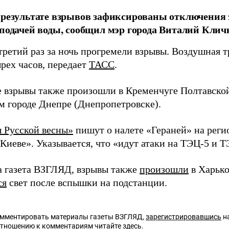
 результате взрывов зафиксированы отключения 
 подачей воды, сообщил мэр города Виталий Клич
третий раз за ночь прогремели взрывы. Воздушная 
рех часов, передает
ТАСС
.
 взрывы также произошли в Кременчуге Полтавской
м городе Днепре (Днепропетровске).
 Русской весны»
пишут о налете «Гераней» на реги
Киеве». Указывается, что «идут атаки на ТЭЦ-5 и Т
а газета ВЗГЛЯД, взрывы также
произошли
в Харько
ся
свет после вспышки на подстанции.
омментировать материалы газеты ВЗГЛЯД,
зарегистрировавшись
на
отношению к комментариям читайте
здесь
.