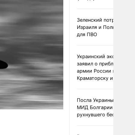
Зеленский потребовал 
Израиля и Польши рак
для ПВО
Украинский эксперт
заявил о приближении
армии России к
Краматорску и Славянс
Посла Украины вызвали
МИД Болгарии из-за
рухнувшего беспилотни