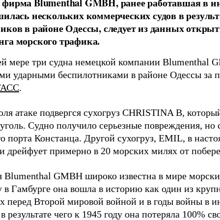
фирма Blumenthal GMBH, ранее работавшая в ин
шилась нескольких коммерческих судов в результ
иков в районе Одессы, следует из данных открыт
га морского трафика.
й мере три судна немецкой компании Blumenthal
ми ударными беспилотниками в районе Одессы за п
ТАСС
.
юля атаке подвергся сухогруз CHRISTINA B, котор
 уголь. Судно получило серьезные повреждения, но 
о порта Констанца. Другой сухогруз, EMIL, в наст
и дрейфует примерно в 20 морских милях от побер
 Blumenthal GMBH широко известна в мире морских
у в Гамбурге она вошла в историю как один из кру
х перед Второй мировой войной и в годы войны в и
в результате чего к 1945 году она потеряла 100% св