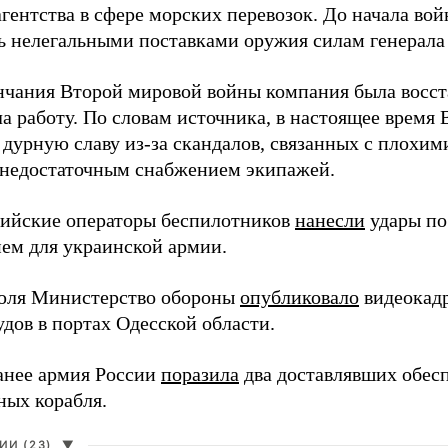
агентства в сфере морских перевозок. До начала во
ь нелегальными поставками оружия силам генерала
нчания Второй мировой войны компания была восст
а работу. По словам источника, в настоящее время
 дурную славу из-за скандалов, связанных с плохим
 недостаточным снабжением экипажей.
сийские операторы беспилотников
нанесли
удары по
ем для украинской армии.
юля Министерство обороны
опубликовало
видеокад
дов в портах Одесской области.
анее армия России
поразила
два доставлявших обес
ных корабля.
И (23)
▼