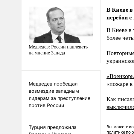
В Киеве в
перебои с
В Киеве в 
более четы
Медведев: России наплевать
на мнение Запада
Повторные
украинско
«Военкоры
«пожаре в 
Медведев пообещал
возмездие западным
лидерам за преступления
Как писал
против России
выключил
Турция предложила
Вы можете к
политике по 