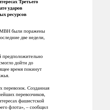
тересах Третьего
ате ударов
ых ресурсов
 GMBH были поражены
оследние две недели,
ый предположительно
смогло дойти до
оящее время покинут
ежья.
 перевозок. Созданная
пнейших перевозчиков,
нтересах фашистской
оего флота», – сообщил