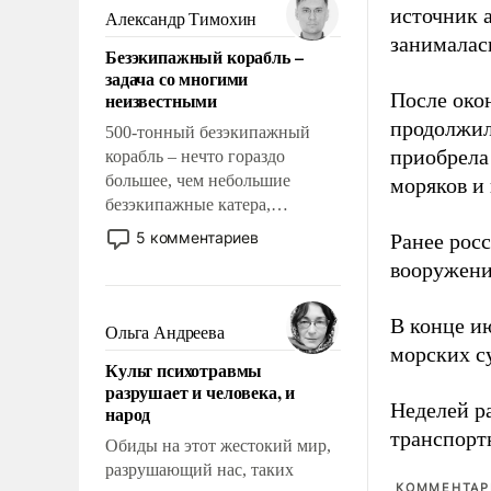
образованных людей. Иногда
источник 
Александр Тимохин
казалось, что эти вопросы
занималас
Безэкипажный корабль –
решены раз и навсегда, но –
задача со многими
нет, не решены.
неизвестными
После око
продолжил
500-тонный безэкипажный
приобрела
корабль – нечто гораздо
большее, чем небольшие
моряков и
безэкипажные катера,
применение которых уже
5 комментариев
Ранее рос
стало обыденностью. Задача по
вооружени
созданию такого корабля очень
сложна и амбициозна. Однако
В конце и
и ее реализация радикально
Ольга Андреева
поднимет наши боевые
морских су
Культ психотравмы
возможности.
разрушает и человека, и
Неделей р
народ
транспорт
Обиды на этот жестокий мир,
разрушающий нас, таких
КОММЕНТАРИ