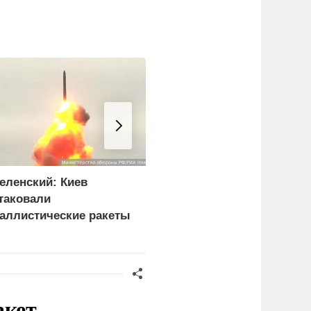
еленский: Киев
Иран назвал условие
таковали
открытия Ормузского
аллистические ракеты
пролива
 115 беспилотников
акет