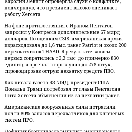
Каролин Левитт опровергла слухи о конфликте,
подчеркнув, что президент высоко оценивает
работу Хегсета.
На фоне противостояния с Ираном Пентагон
запросил у Конгресса дополнительные 67 млрд
долларов. По оценкам CSIS, американская армия
израсходовала до 1,6 тыс. ракет Patriot и около 200
перехватчиков THAAD. В результате запасы
первых сократились с 2,3 тыс. до примерно 830
единиц, а арсенал вторых упал до 278 штук,
спровоцировав острую нехватку средств ПВО.
Как писала газета ВЗГЛЯД, президент США
Дональд Трамп
потребовал
от главы Пентагона
Пита Хегсета объяснений из-за нехватки ракет.
Американские вооруженные силы
потратили
почти 80% запасов перехватчиков для ключевых
систем ПРО.
Дефицит боеприпасов
вынудил
американского