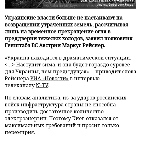
Фото: Kaniuka Ruslan/Keystone Press
Agency/Global Look Press
Украинские власти больше не настаивают на
возвращении утраченных земель, рассчитывая
лишь на временное прекращение огня в
преддверии тяжелых холодов, заявил полковник
Генштаба ВС Австрии Маркус Рейснер.
«Украина находится в драматической ситуации.
<…> Наступит зима, и она будет гораздо суровее
для Украины, чем предыдущая», – приводит слова
Рейснера
РИА «Новости»
в интервью
телеканалу
N-TV
.
По словам аналитика, из-за ударов российских
войск инфраструктура страны не способна
производить достаточное количество
электроэнергии. Поэтому Киев отказался от
максимальных требований и просит только
перемирия.