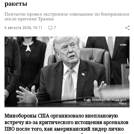
ракеты
Пентагон провел экстренное совещание по боеприпасам
после критики Трампа
6 августа 2026, 10:11
7
Фото: AdMedia/CNP/Global Look
Press
Минобороны США организовало внеплановую
встречу из-за критического истощения арсеналов
ПВО после того, как американский лидер лично