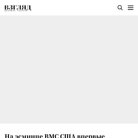
На эсминце ВМС США впервые