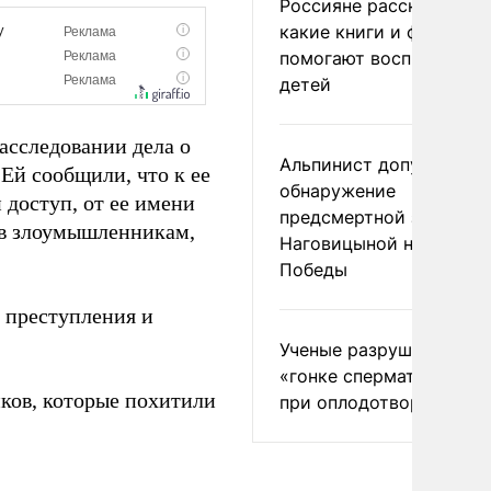
Россияне рассказали,
какие книги и фильмы
помогают воспитывать
детей
расследовании дела о
Альпинист допустил
й сообщили, что к ее
обнаружение
 доступ, от ее имени
предсмертной записки
ив злоумышленникам,
Наговицыной на пике
Победы
 преступления и
Ученые разрушили миф
«гонке сперматозоидов
ков, которые похитили
при оплодотворении