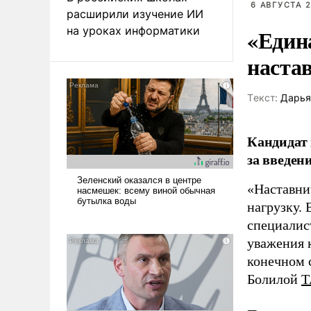
6 АВГУСТА 2
расширили изучение ИИ
на уроках информатики
«Един
наста
Tекст:
Дарья
Кандидат 
за введен
«Наставни
нагрузку. 
специалис
уважения к
конечном с
Болилой
Т