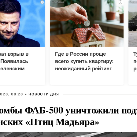
i
i
зал взрыв в
Где в России проще
Т
 Появилась
всего купить квартиру:
п
Зеленским
неожиданный рейтинг
р
026, 08:26 •
НОВОСТИ ДНЯ
омбы ФАБ-500 уничтожили под
нских «Птиц Мадьяра»