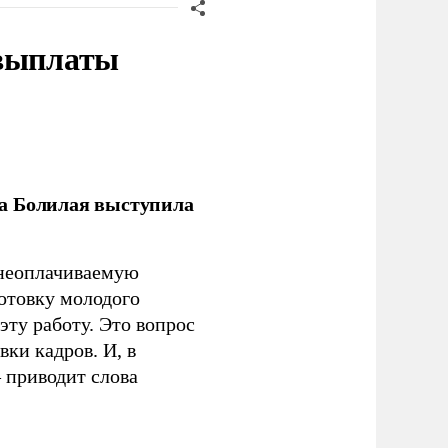
 выплаты
ла Болилая выступила
 неоплачиваемую
готовку молодого
ту работу. Это вопрос
ки кадров. И, в
– приводит слова