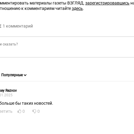
омментировать материалы газеты ВЗГЛЯД,
зарегистрировавшись
на
отношению к комментариям читайте
здесь
.
:
1
комментарий
xey Rezvov
01.2025
больше бы таких новостей.
ветить
0
0