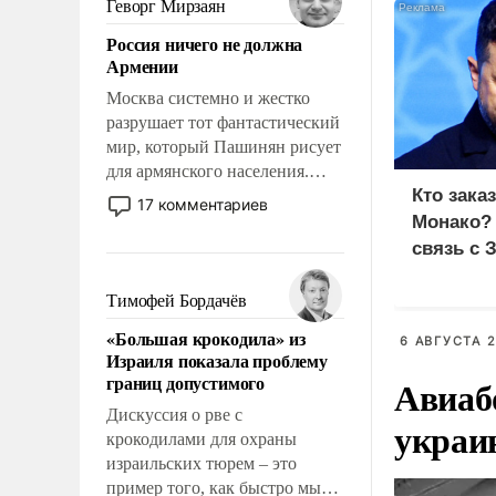
Геворг Мирзаян
означает многолетний период
Россия ничего не должна
уязвимости США, например,
Армении
перед Китаем.
Москва системно и жестко
разрушает тот фантастический
мир, который Пашинян рисует
для армянского населения.
Кто зака
Мир, где политические
17 комментариев
прожекты будут безусловно
Монако?
оплачиваться за счет
связь с 
российских
налогоплательщиков и где
Тимофей Бордачёв
Еревану за свои поступки не
«Большая крокодила» из
нужно отвечать.
6 АВГУСТА 2
Израиля показала проблему
границ допустимого
Авиаб
Дискуссия о рве с
украи
крокодилами для охраны
израильских тюрем – это
пример того, как быстро мы