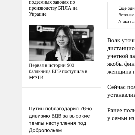
подземных заводах по
производству БПЛА на
Украине
Волк уточн
дистанцио
учетной з
якобы фин
Первая в истории 500-
балльница ЕГЭ поступила в
женщина п
МФТИ
Сейчас по
устанавлив
Путин поблагодарил 76-ю
Ранее пол
дивизию ВДВ за высокие
у семьи и
темпы наступления под
Добропольем