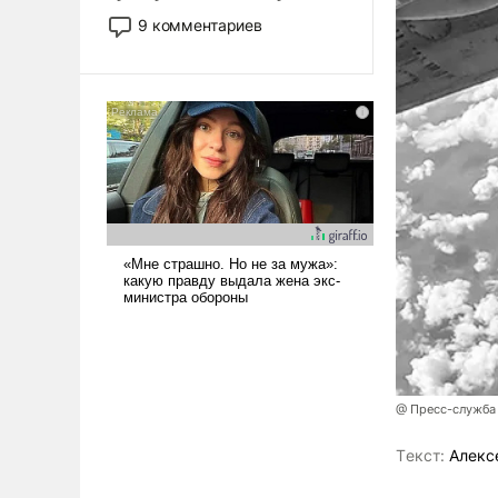
двигаемся по пути
9 комментариев
революционных изменений.
То, что несколько лет назад
было образом для
псевдонаучной фантастики,
стало всерьез обсуждаемой
идеей.
@ Пресс-служба
Tекст:
Алекс