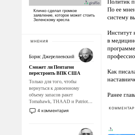
Политик п
По ее мне
систему в
Институт 
в медицине
МНЕНИЯ
программе
профессио
Борис Джерелиевский
Сможет ли Пентагон
Как писал
перестроить ВПК США
наставнич
Только для того, чтобы
вернуться к довоенному
Ранее глав
объему запасов ракет
Tomahawk, THAAD и Patriot
США потребуется более трех
КОММЕНТАРИ
4 комментария
лет. Даже небольшая война с
Ираном опустошила
американские арсеналы.
Сложившаяся ситуация