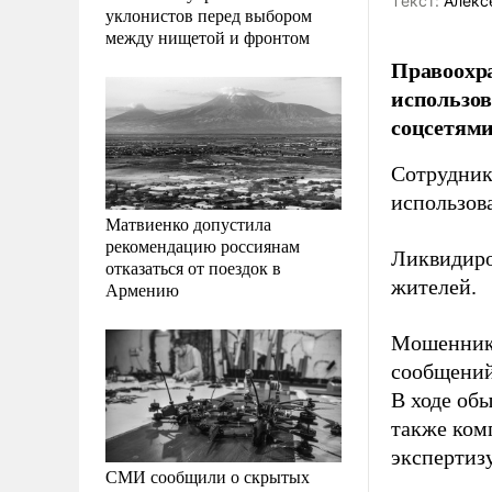
Tекст:
Алекс
уклонистов перед выбором
между нищетой и фронтом
Правоохра
использов
соцсетями
Сотрудник
использов
Матвиенко допустила
рекомендацию россиянам
Ликвидиро
отказаться от поездок в
жителей.
Армению
Мошенники
сообщений
В ходе обы
также ком
экспертизу
СМИ сообщили о скрытых