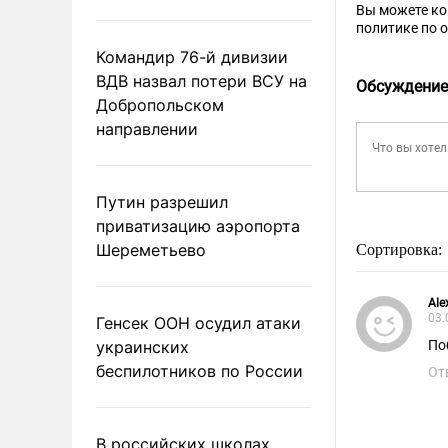
Вы можете к
политике по 
Командир 76-й дивизии
ВДВ назвал потери ВСУ на
Обсуждение
Добропольском
направлении
Путин разрешил
приватизацию аэропорта
Шереметьево
Сортировка:
Ale
03.
Генсек ООН осудил атаки
украинских
По
беспилотников по России
От
В российских школах