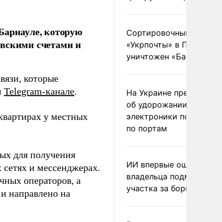
Барнауле, которую
Сортировочный пункт
овскими счетами и
«Укрпочты» в Павлогра
уничтожен «Бандероль
вязи, которые
м
Telegram-канале
.
На Украине предупреди
об удорожании китайс
квартирах у местных
электроники после уда
по портам
ых для получения
ИИ впервые оштрафова
 сетях и мессенджерах.
владельца подмосковн
ичных операторов, а
участка за борщевик
 и направлено на