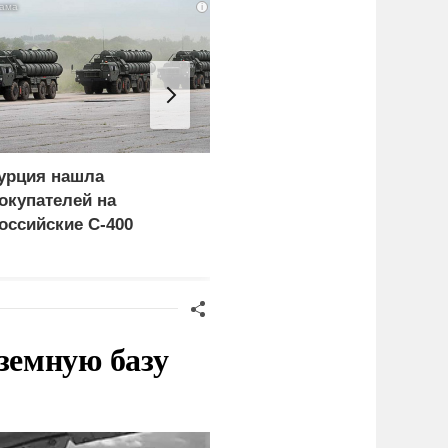
i
урция нашла
«Генерал-провал»: кака
окупателей на
правда выяснилась про
оссийские C-400
Драпатого
земную базу