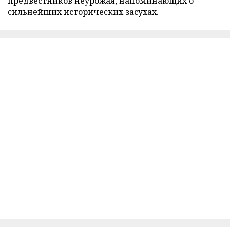
предвестников неурожая, напоминающих о
сильнейших исторических засухах.