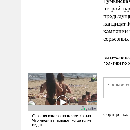
Румынская
второй тур
предыдущи
кандидат 
кампании 
серьезных
Вы можете к
политике по 
Сортировка: