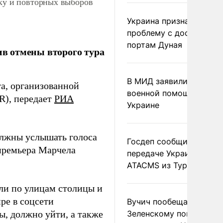
вку и повторных выборов
Украина признала
проблему с доступом к
портам Дуная
ив отмены второго тура
В МИД заявили о прямо
та, организованной
военной помощи Румы
R), передает
РИА
Украине
олжны услышать голоса
Госдеп сообщил о
 премьера Марчела
передаче Украине раке
ATACMS из Турции
ли по улицам столицы и
ре в соцсети
Вучич пообещал
ы, должно уйти, а также
Зеленскому помочь со