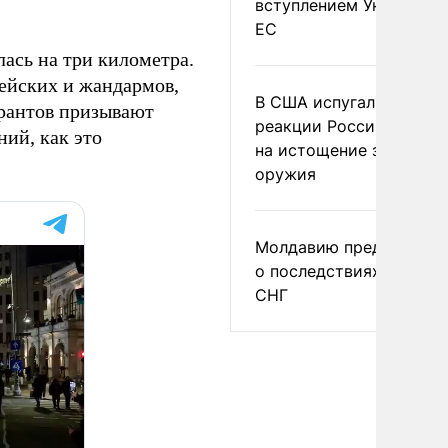
вступлением Украины в
ЕС
ась на три километра.
ейских и жандармов,
В США испугались
трантов призывают
реакции России и Кита
ий, как это
на истощение запасов
оружия
Молдавию предупреди
о последствиях выхода
СНГ