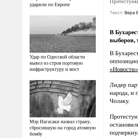
Протестующи
ударили по Европе
Tекст:
Вера 
В Бухарес
выборов, 
В Бухарест
Удар по Одесской области
оппозицио
вывел из строя портовую
инфраструктуру и мост
«Новости»
Лидер пар
народа, и
Чолаку.
Протестую
Мэр Нагасаки назвал страну,
остановил
сбросившую на город атомную
подчеркну
бомбу