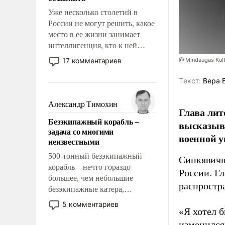
Уже несколько столетий в
России не могут решить, какое
место в ее жизни занимает
интеллигенция, кто к ней
принадлежит, а кого из нее
17 комментариев
@ Mindaugas Kul
исключили с правом
восстановления и без оного. И
Tекст:
Вера 
чем она отличается от просто
образованных людей. Иногда
Александр Тимохин
Глава лит
казалось, что эти вопросы
Безэкипажный корабль –
высказыв
решены раз и навсегда, но –
задача со многими
нет, не решены.
военной у
неизвестными
500-тонный безэкипажный
Синкявичю
корабль – нечто гораздо
России. Гл
большее, чем небольшие
распростр
безэкипажные катера,
применение которых уже
5 комментариев
«Я хотел б
стало обыденностью. Задача по
созданию такого корабля очень
изменился