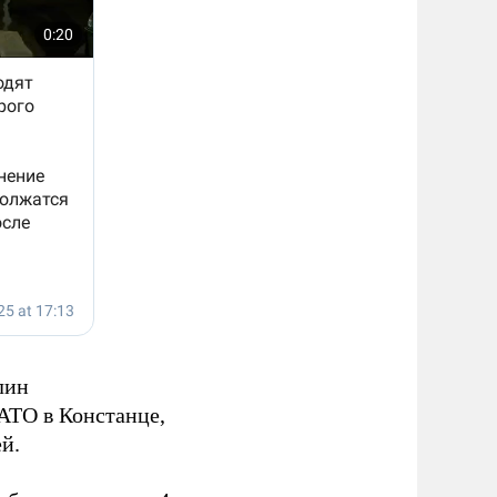
лин
АТО в Констанце,
й.