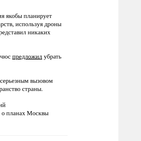
ия якобы планирует
рств, используя дроны
представил никаких
ичюс
предложил
убрать
серьезным вызовом
ранство страны.
ий
а о планах Москвы