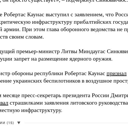
е Робертас Каунас выступил с заявлением, что Росс
 критическую инфраструктуру прибалтийских госуда
й армии. При этом глава оборонного ведомства не 
ств своим словам.
дущий премьер-министр Литвы Миндаугас Синкяв
туции запрет на размещение ядерного оружия.
истр обороны республики Робертас Каунас
признал
ение украинских беспилотников в воздушное прост
 месяце пресс-секретарь президента России Дмитр
звал
страшилками заявления литовского руководств
 местную инфраструктуру.
И (15)
▼