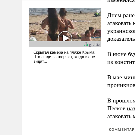
сложна и амбициозна. Однако
и ее реализация радикально
Днем ране
поднимет наши боевые
атаковать
возможности.
украинско
доказатель
В июне бу
из консти
В мае мин
проникнов
В прошлом
Песков
на
атаковать
КОММЕНТАРИ