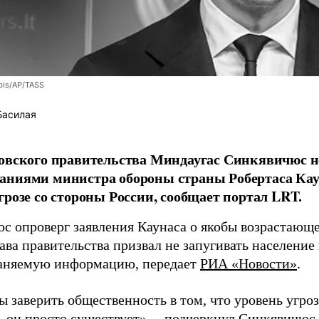
bis/AP/TASS
Басилая
овского правительства Миндаугас Синкявичюс не
аниями министра обороны страны Робертаса Кау
грозе со стороны России, сообщает портал LRT.
с опроверг заявления Каунаса о якобы возрастающе
ава правительства призвал не запугивать население
аняемую информацию, передает
РИА «Новости»
.
ы заверить общественность в том, что уровень угро
, он просто существует», – подчеркнул Синкявичюс.