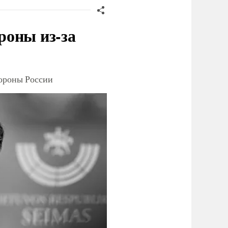
роны из-за
тороны России