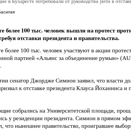
е в Бухаресте потребовали от руководства уйти в отста
Басилая
те более 100 тыс. человек вышли на протест прот
требуя отставки президента и правительства.
е более 100 тыс. человек участвуют в акции протес
нной партией «Альянс за объединение румын» (AU
.
тии сенатор Джордже Симион заявил, что власти д
 призвал к отставке президента Клауса Йоханниса и
щие собрались на Университетской площади, прош
ись у резиденции президента. Симион в прямом эфи
л, что нынешнее правительство, проигравшее выбор