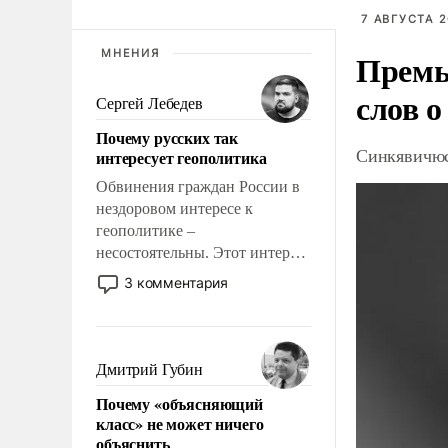
7 АВГУСТА 2
МНЕНИЯ
Премь
слов о
Сергей Лебедев
Почему русских так
Синкявичюс
интересует геополитика
Обвинения граждан России в
нездоровом интересе к
геополитике –
несостоятельны. Этот интерес
рационален и прагматичен. Он
3 комментария
обусловлен тысячелетним
опытом выживания в крайне
непростых условиях и
фундаментальным знанием,
Дмитрий Губин
что мировая политика имеет
Почему «объясняющий
свойство заявляться на порог
класс» не может ничего
нашего дома.
объяснить