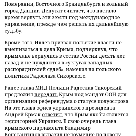
Померании, Восточного Бранденбурга и вольный
город Данциг. Депутат считает, что настало
время вернуть эти земли под международное
управление, прежде чем решать их дальнейшую
судьбу.
Кроме того, Ивлев призвал польские власти не
вмешиваться в дела Крыма, подчеркнув, что
крымчане вернулись в состав России десять лет
назад и не нуждаются в «услугах западных
распорядителей судеб», намекая на польского
политика Радослава Сикорского.
Ранее глава МИД Польши Радослав Сикорский
предложил
передать
Крым под мандат ООН для
организации референдума о статусе полуострова.
На это глава офиса украинского президента
Андрей Ермак
ответил
, что Крым якобы является
территорией Украины. В свою очередь глава
крымского парламента Владимир
Константинов
выразил
недоумение по поводу