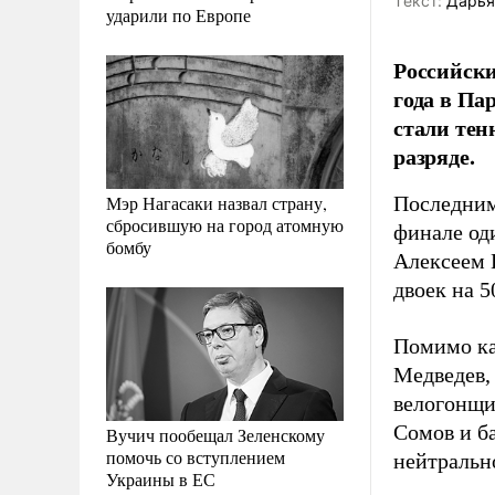
Tекст:
Дарья
ударили по Европе
Российски
года в П
стали те
разряде.
Мэр Нагасаки назвал страну,
Последним
сбросившую на город атомную
финале оди
бомбу
Алексеем 
двоек на 5
Помимо ка
Медведев,
велогонщи
Сомов и б
Вучич пообещал Зеленскому
помочь со вступлением
нейтральн
Украины в ЕС