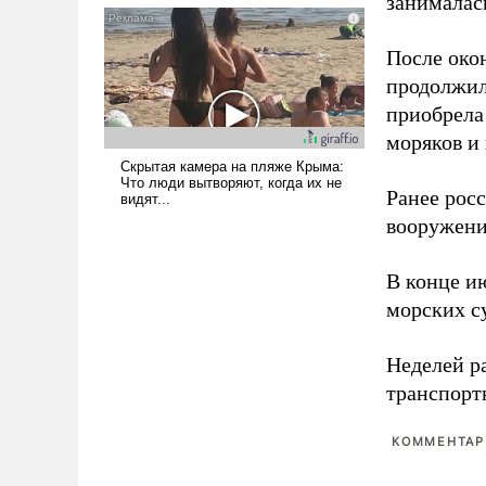
занималас
и ее реализация радикально
поднимет наши боевые
После око
возможности.
продолжил
приобрела
моряков и
Ранее рос
вооружени
В конце и
морских су
Неделей р
транспорт
КОММЕНТАРИ