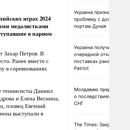
Украина признала
пийских играх 2024
проблему с доступом к
ными медалистками
портам Дуная
ступавшие в парном
Украина получила
 Захар Петров. В
очередной отказ в
сто. Ранее вместе с
поставках ракет для
лу в соревнованиях
Patriot
Молдавию предупреди
е теннисисты Даниил
о последствиях выхода
дрова и Елена Веснина,
СНГ
о, пловец Евгений
мены выступали в
The Times: Закрытие