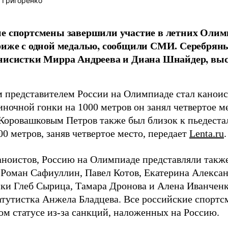
 Григоренко
е спортсмены завершили участие в летних Олим
ариже с одной медалью, сообщили СМИ. Серебря
ннисистки Мирра Андреева и Диана Шнайдер, вы
 представителем России на Олимпиаде стал каноист
ночной гонки на 1000 метров он занял четвертое ме
Коровашковым Петров также был близок к пьедеста
00 метров, заняв четвертое место, передает
Lenta.ru
.
ноистов, Россию на Олимпиаде представляли такж
 Роман Сафиуллин, Павел Котов, Екатерина Алексан
ки Глеб Сырица, Тамара Дронова и Алена Иванченк
атутистка Анжела Бладцева. Все российские спортс
ом статусе из-за санкций, наложенных на Россию.