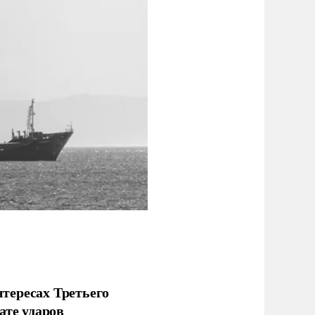
тересах Третьего
ате ударов