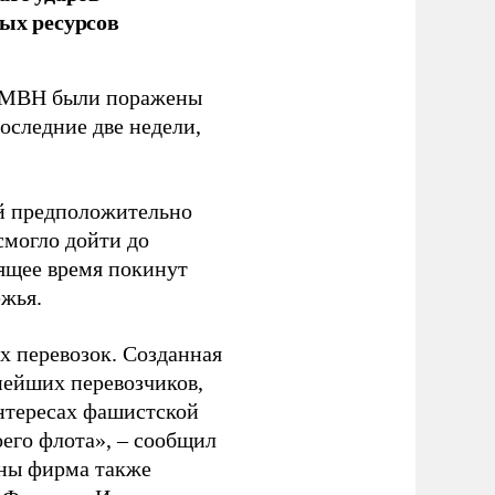
ых ресурсов
 GMBH были поражены
оследние две недели,
ый предположительно
смогло дойти до
оящее время покинут
ежья.
 перевозок. Созданная
пнейших перевозчиков,
нтересах фашистской
оего флота», – сообщил
йны фирма также