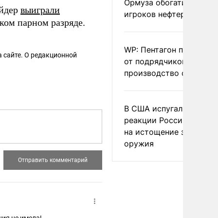
Ормуза обогатило новы
айдер
выиграли
игроков нефтерынка
ком парном разряде.
WP: Пентагон потребов
 сайте. О редакционной
от подрядчиков ускори
производство оружия
В США испугались
реакции России и Кита
на истощение запасов
оружия