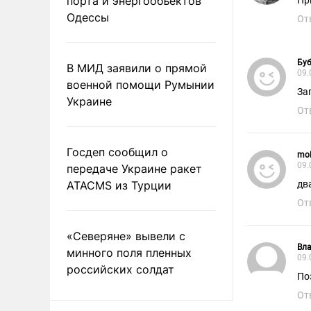
порта и энергообъектов
Пр
Одессы
От
Бу
В МИД заявили о прямой
09.
военной помощи Румынии
За
Украине
От
Госдеп сообщил о
mol
09.
передаче Украине ракет
ATACMS из Турции
дв
От
«Северяне» вывели с
Вл
минного поля пленных
09.
российских солдат
По
От