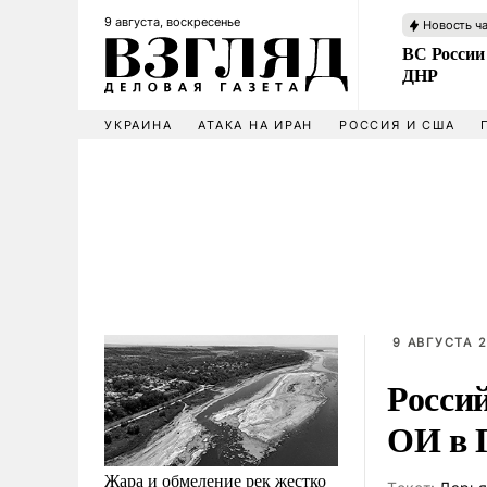
9 августа, воскресенье
Новость ч
ВС России
ДНР
УКРАИНА
АТАКА НА ИРАН
РОССИЯ И США
9 АВГУСТА 2
Росси
ОИ в 
Жара и обмеление рек жестко