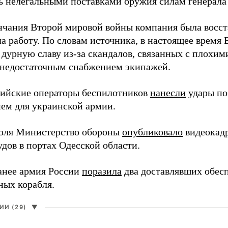
ь нелегальными поставками оружия силам генерала
нчания Второй мировой войны компания была восст
а работу. По словам источника, в настоящее время
 дурную славу из-за скандалов, связанных с плохим
 недостаточным снабжением экипажей.
сийские операторы беспилотников
нанесли
удары по
ем для украинской армии.
юля Министерство обороны
опубликовало
видеокад
дов в портах Одесской области.
анее армия России
поразила
два доставлявших обес
ных корабля.
И (29)
▼