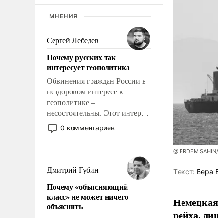
МНЕНИЯ
Сергей Лебедев
Почему русских так
интересует геополитика
Обвинения граждан России в
нездоровом интересе к
геополитике –
несостоятельны. Этот интерес
рационален и прагматичен. Он
0 комментариев
обусловлен тысячелетним
опытом выживания в крайне
@ ERDEM SAHIN
непростых условиях и
фундаментальным знанием,
Дмитрий Губин
Tекст:
Вера 
что мировая политика имеет
Почему «объясняющий
свойство заявляться на порог
класс» не может ничего
нашего дома.
Немецкая 
объяснить
рейха, ли