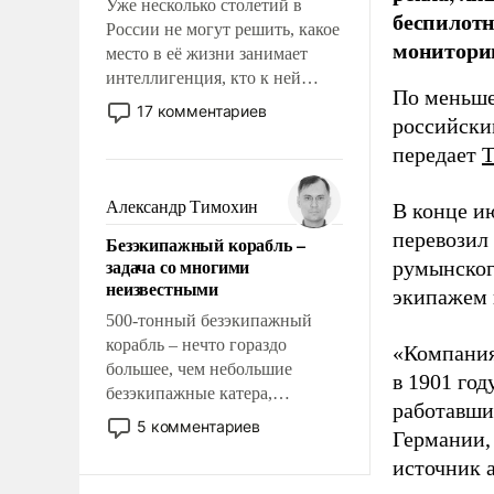
Уже несколько столетий в
беспилотн
России не могут решить, какое
мониторин
место в её жизни занимает
интеллигенция, кто к ней
По меньше
принадлежит, а кого из неё
17 комментариев
российски
исключили с правом
восстановления и без оного. И
передает
чем она отличается от просто
образованных людей. Иногда
Александр Тимохин
В конце и
казалось, что эти вопросы
перевозил
Безэкипажный корабль –
решены раз и навсегда, но –
задача со многими
румынског
нет, не решены.
неизвестными
экипажем 
500-тонный безэкипажный
корабль – нечто гораздо
«Компания
большее, чем небольшие
в 1901 год
безэкипажные катера,
работавши
применение которых уже
5 комментариев
Германии, 
стало обыденностью. Задача по
источник 
созданию такого корабля очень
сложна и амбициозна. Однако