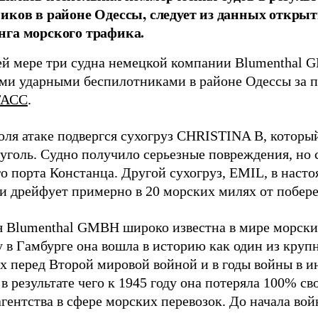
иков в районе Одессы, следует из данных открыт
га морского трафика.
й мере три судна немецкой компании Blumenthal
ми ударными беспилотниками в районе Одессы за п
ТАСС
.
юля атаке подвергся сухогруз CHRISTINA B, котор
 уголь. Судно получило серьезные повреждения, но 
о порта Констанца. Другой сухогруз, EMIL, в наст
и дрейфует примерно в 20 морских милях от побер
 Blumenthal GMBH широко известна в мире морских
у в Гамбурге она вошла в историю как один из кру
х перед Второй мировой войной и в годы войны в и
в результате чего к 1945 году она потеряла 100% св
агентства в сфере морских перевозок. До начала во