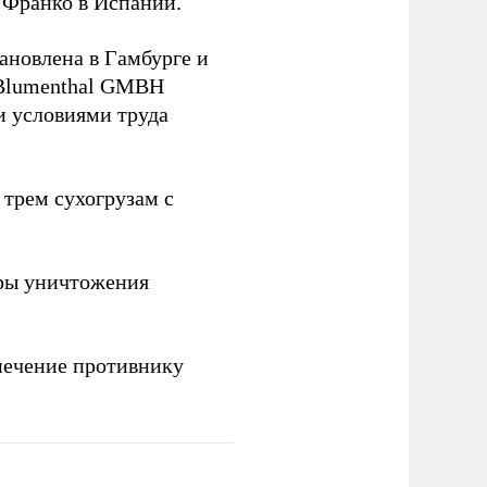
 Франко в Испании.
ановлена в Гамбурге и
 Blumenthal GMBH
и условиями труда
 трем сухогрузам с
ры уничтожения
печение противнику