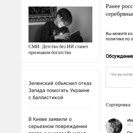
Ранее рос
серебряны
Вы можете к
политике по 
СМИ: Детство без ИИ станет
признаком богатства
Обсуждение
Зеленский объяснил отказ
Запада помогать Украине
с баллистикой
Сортировка:
В Киеве заявили о
vtn
09.
серьезном повреждении