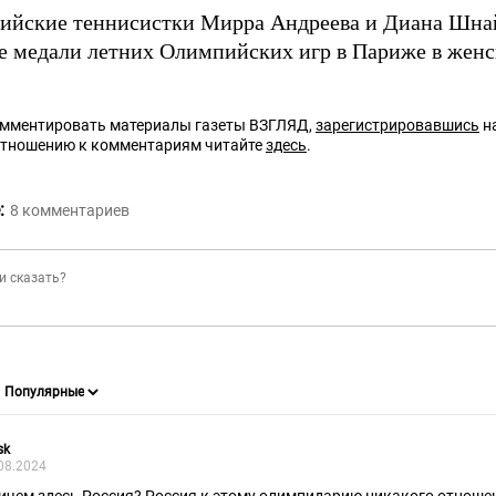
сийские теннисистки Мирра Андреева и Диана Шн
е медали летних Олимпийских игр в Париже в женс
омментировать материалы газеты ВЗГЛЯД,
зарегистрировавшись
на
отношению к комментариям читайте
здесь
.
:
8
комментариев
sk
08.2024