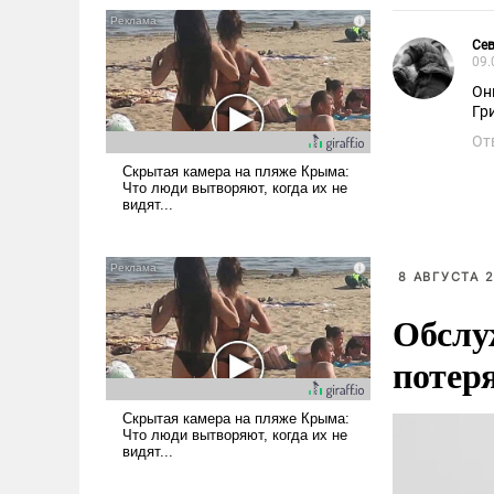
Се
09.
Он
Гр
От
8 АВГУСТА 2
Обслу
потер