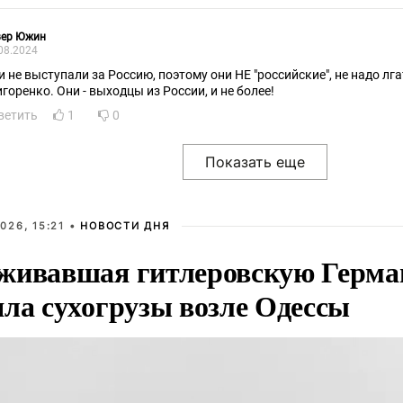
вер Южин
08.2024
и не выступали за Россию, поэтому они НЕ "российские", не надо лга
игоренко. Они - выходцы из России, и не более!
ветить
1
0
026, 15:21 •
НОВОСТИ ДНЯ
живавшая гитлеровскую Герма
яла сухогрузы возле Одессы