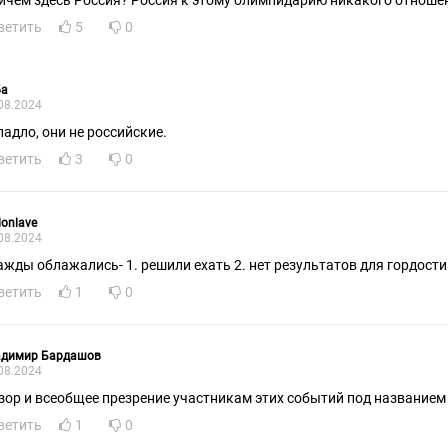
ичем здесь Россия? Россия к этому олимпидарию никакого отношен
ветить
5
0
ба
08.2024
падло, они не российские.
ветить
3
0
onlave
08.2024
ажды облажались- 1. решили ехать 2. нет результатов для гордости
ветить
1
0
адимир Бардашов
08.2024
зор и всеобщее презрение участникам этих событий под названием
ветить
1
0