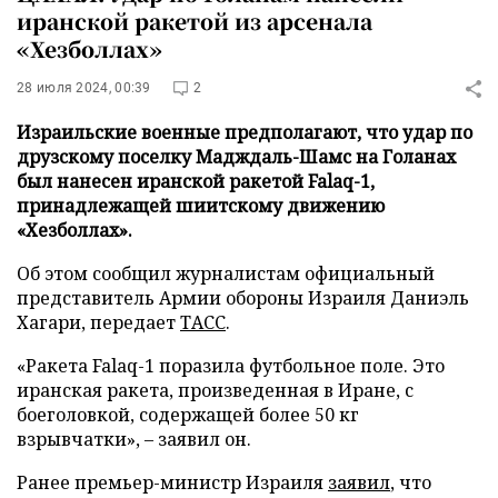
иранской ракетой из арсенала
«Хезболлах»
28 июля 2024, 00:39
2
Израильские военные предполагают, что удар по
друзскому поселку Мадждаль-Шамс на Голанах
был нанесен иранской ракетой Falaq-1,
принадлежащей шиитскому движению
«Хезболлах».
Об этом сообщил журналистам официальный
представитель Армии обороны Израиля Даниэль
Хагари, передает
ТАСС
.
«Ракета Falaq-1 поразила футбольное поле. Это
иранская ракета, произведенная в Иране, с
боеголовкой, содержащей более 50 кг
взрывчатки», – заявил он.
Ранее премьер-министр Израиля
заявил
, что