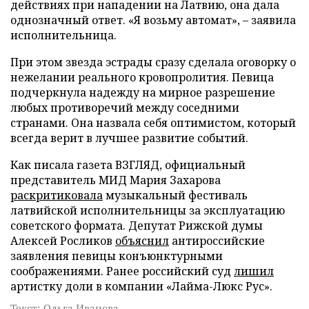
действиях при нападении на Латвию, она дала
однозначный ответ. «Я возьму автомат», – заявила
исполнительница.
При этом звезда эстрады сразу сделала оговорку о
нежелании реального кровопролития. Певица
подчеркнула надежду на мирное разрешение
любых противоречий между соседними
странами. Она назвала себя оптимистом, который
всегда верит в лучшее развитие событий.
Как писала газета ВЗГЛЯД, официальный
представитель МИД Мария Захарова
раскритиковала
музыкальный фестиваль
латвийской исполнительницы за эксплуатацию
советского формата. Депутат Рижской думы
Алексей Росликов
объяснил
антироссийские
заявления певицы конъюнктурными
соображениями. Ранее российский суд
лишил
артистку доли в компании «Лайма-Люкс Рус».
Текст: Ольга Иванова