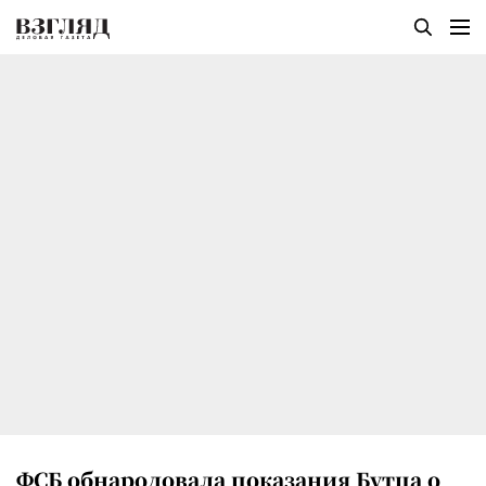
ФСБ обнародовала показания Бутца о