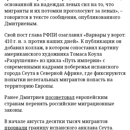
основанной на надеждах левых сил на то, что
мигранты и их потомки проголосуют за левых», –
говорится в тексте сообщения, опубликованного
Дмитриевым.
Свой пост глава РФПИ озаглавил «Варвары у ворот:
410 г. н. э. против наших дней». К публикации он
добавил коллаж, в котором сопоставил картину
американского художника Томаса Коула
«Разрушение» из цикла «Путь империи» с
современными кадрами побережья испанского
города Сеута в Северной Африке, где фиксируются
попытки нелегальных мигрантов попасть на
территорию Европы.
Ранее Дмитриев
посоветовал
европейским
странам перенять российские миграционные
законы.
В начале августа десятки тысяч мигрантов
прорвали
границу испанского анклава Сеута.