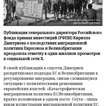
Фото: Gabriela Sarda/Keystone Press
Agency/Global Look Press
Публикация генерального директора Российского
фонда прямых инвестиций (РФПИ) Кирилла
Дмитриева о последствиях миграционной
политики Евросоюза и Великобритании
преодолела отметку в один миллион просмотров
в социальной сети X.
В своей публикации в соцсети Дмитриев
раскритиковал подходы ЕС и Великобритании к
регулированию миграции, связав сложившуюся
ситуацию с политическими решениями
европейских властей. «Катастрофическая
миграционная политика ЕС/Великобритании,
кратко изложенная в одном посте. Сеута – лишь
яркая иллюстрация миграционной политики ЕС,