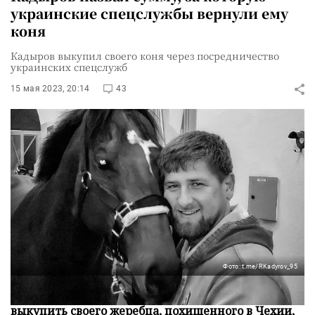
украинские спецслужбы вернули ему
коня
Кадыров выкупил своего коня через посредничество
украинских спецслужб
15 мая 2023, 20:14
43
Фото: t.me/RKadyrov_95
Глава Чечни Рамзан Кадыров сообщил, что смог
выкупить своего жеребца, похищенного в Чехии,