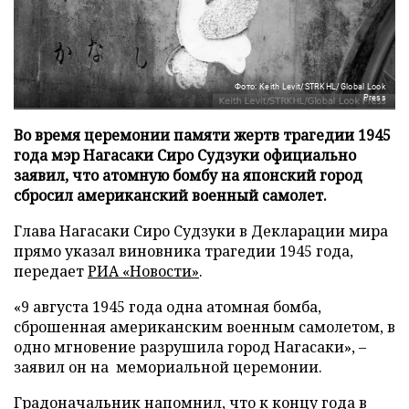
Фото: Keith Levit/STRKHL/Global Look
Press
Во время церемонии памяти жертв трагедии 1945
года мэр Нагасаки Сиро Судзуки официально
заявил, что атомную бомбу на японский город
сбросил американский военный самолет.
Глава Нагасаки Сиро Судзуки в Декларации мира
прямо указал виновника трагедии 1945 года,
передает
РИА «Новости»
.
«9 августа 1945 года одна атомная бомба,
сброшенная американским военным самолетом, в
одно мгновение разрушила город Нагасаки», –
заявил он на мемориальной церемонии.
Градоначальник напомнил, что к концу года в