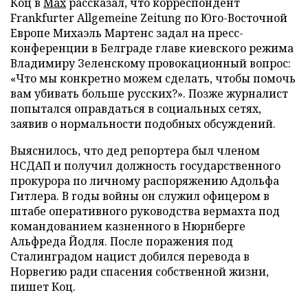
Коц в
Мах
рассказал, что корреспондент
Frankfurter Allgemeine Zeitung по Юго-Восточной
Европе Михаэль Мартенс задал на пресс-
конференции в Белграде главе киевского режима
Владимиру Зеленскому провокационный вопрос:
«Что мы конкретно можем сделать, чтобы помочь
вам убивать больше русских?». Позже журналист
попытался оправдаться в социальных сетях,
заявив о нормальности подобных обсуждений.
Выяснилось, что дед репортера был членом
НСДАП и получил должность государственного
прокурора по личному распоряжению Адольфа
Гитлера. В годы войны он служил офицером в
штабе оперативного руководства вермахта под
командованием казненного в Нюрнберге
Альфреда Йодля. После поражения под
Сталинградом нацист добился перевода в
Норвегию ради спасения собственной жизни,
пишет Коц.