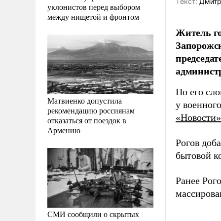
Tекст:
Дмитр
уклонистов перед выбором
между нищетой и фронтом
Житель го
Запорожск
председат
администр
По его сло
Матвиенко допустила
у военного
рекомендацию россиянам
«Новости»
отказаться от поездок в
Армению
Рогов доб
бытовой к
Ранее Рог
массирова
СМИ сообщили о скрытых