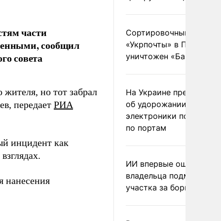
стям части
Сортировочный пункт
военными, сообщил
«Укрпочты» в Павлогра
го совета
уничтожен «Бандероль
 жителя, но тот забрал
На Украине предупреди
ев, передает
РИА
об удорожании китайс
электроники после уда
по портам
ый инцидент как
взглядах.
ИИ впервые оштрафова
владельца подмосковн
я нанесения
участка за борщевик