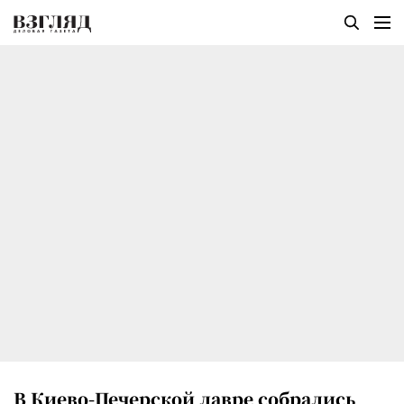
В Киево-Печерской лавре собрались