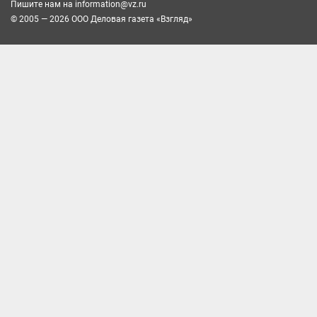
Пишите нам на
information@vz.ru
© 2005 — 2026 ООО Деловая газета «Взгляд»