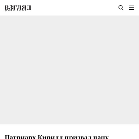
Патриарх Кирилл призвал папу