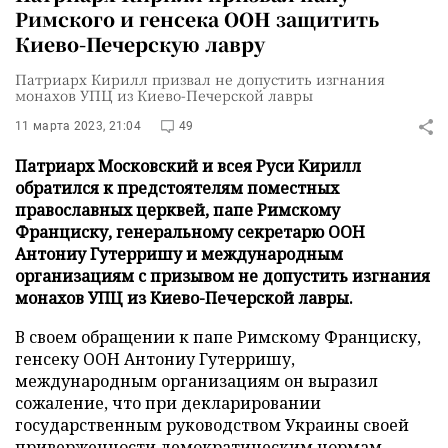
Римского и генсека ООН защитить
Киево-Печерскую лавру
Патриарх Кирилл призвал не допустить изгнания
монахов УПЦ из Киево-Печерской лавры
11 марта 2023, 21:04
49
Патриарх Московский и всея Руси Кирилл
обратился к предстоятелям поместных
православных церквей, папе Римскому
Франциску, генеральному секретарю ООН
Антониу Гутерришу и международным
организациям с призывом не допустить изгнания
монахов УПЦ из Киево-Печерской лавры.
В своем обращении к папе Римскому Франциску,
генсеку ООН Антониу Гутерришу,
международным организациям он выразил
сожаление, что при декларировании
государственным руководством Украины своей
приверженности демократическим нормам,