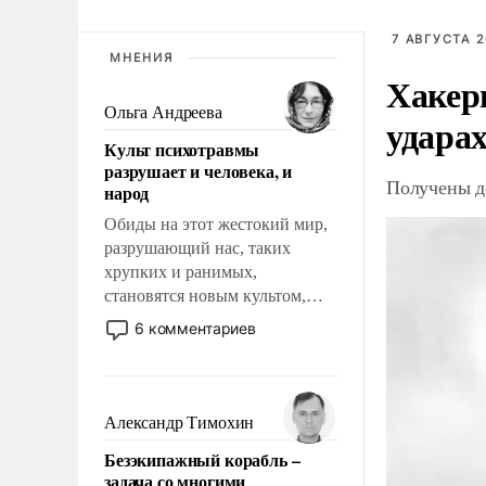
7 АВГУСТА 2
МНЕНИЯ
Хакер
Ольга Андреева
ударах
Культ психотравмы
разрушает и человека, и
Получены д
народ
Обиды на этот жестокий мир,
разрушающий нас, таких
хрупких и ранимых,
становятся новым культом,
постепенно вытесняя и
6 комментариев
отменяя традиционное
требование к человеку – быть
мужественным и твердым под
ударами судьбы, брать на себя
Александр Тимохин
ответственность, помогать
Безэкипажный корабль –
слабым, идти вперед и
задача со многими