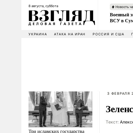
8 августа, суббота
Новость ч
Военный эк
ВСУ в Сум
УКРАИНА
АТАКА НА ИРАН
РОССИЯ И США
3 ФЕВРАЛЯ 2
Зелен
Tекст:
Алекс
Три исламских государства