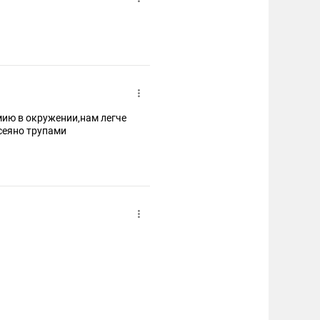
мию в окружении,нам легче
асеяно трупами