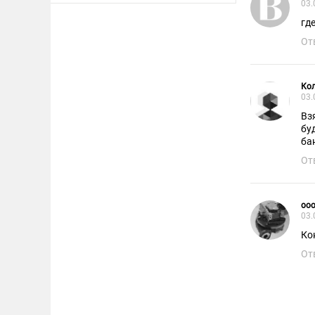
03.
гд
От
Ко
03.
Вз
бу
ба
От
ооо
03.
Ко
От