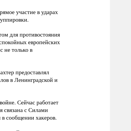
ямое участие в ударах
руппировки.
том для противостояния
 спокойных европейских
с не только в
Вахтер предоставлял
лов в Ленинградской и
 войне. Сейчас работает
ая связана с Силами
 в сообщении хакеров.