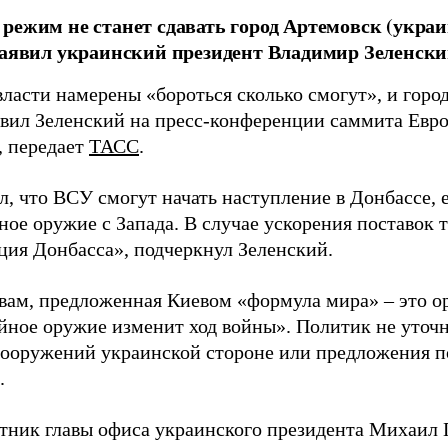
режим не станет сдавать город Артемовск (укра
заявил украинский президент Владимир Зеленски
ласти намерены «бороться сколько смогут», и город
аявил Зеленский на пресс-конференции саммита Евро
, передает
ТАСС
.
л, что ВСУ смогут начать наступление в Донбассе, 
ое оружие с Запада. В случае ускорения поставок 
ция Донбасса», подчеркнул Зеленский.
овам, предложенная Киевом «формула мира» – это ор
йное оружие изменит ход войны». Политик не уточни
вооружений украинской стороне или предложения 
.
етник главы офиса украинского президента Михаил