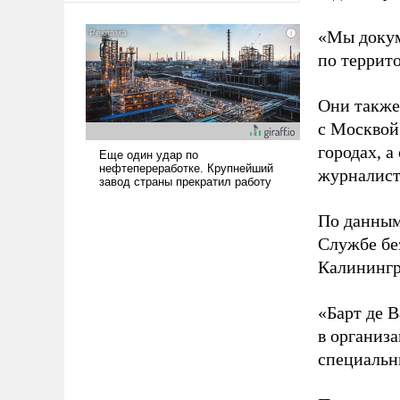
американские арсеналы.
Сложившаяся ситуация
«Мы докум
означает многолетний период
по террит
уязвимости США, например,
перед Китаем.
Они также
с Москвой
городах, а
журналист
По данным
Службе бе
Калинингр
«Барт де В
в организа
специальн