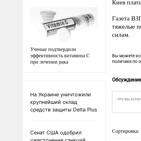
Киев плат
Газета В
тяжелые п
силам.
Ученые подтвердили
эффективность витамина C
Вы можете к
при лечении рака
политике по 
Обсуждение
На Украине уничтожили
крупнейший склад
средств защиты Delta Plus
Сортировка:
Сенат США одобрил
ужесточение санкций