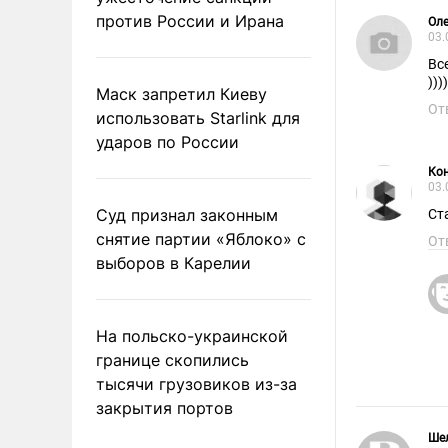
против России и Ирана
Оле
03.
Вс
))))
Маск запретил Киеву
От
использовать Starlink для
ударов по России
Кон
03.
Суд признал законным
Ст
снятие партии «Яблоко» с
От
выборов в Карелии
На польско-украинской
границе скопились
тысячи грузовиков из-за
закрытия портов
Ше