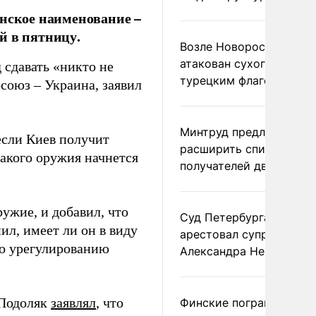
инское наименование –
й в пятницу.
Возле Новороссийска
атакован сухогруз под
 сдавать «никто не
турецким флагом
союз – Украина, заявил
Минтруд предложил
если Киев получит
расширить список
такого оружия начнется
получателей двух пенс
ужие, и добавил, что
Суд Петербурга заочно
л, имеет ли он в виду
арестовал супругу
по урегулированию
Александра Невзорова
 Подоляк
заявлял
, что
Финские пограничники