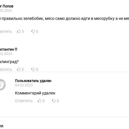
г Попов
02.2023
е правильно зелебобик, мясо само должно идти в мясорубку а не м
ветить
5
0
стантин П
02.2023
алинград?
ветить
0
0
Пользователь удален
04.02.2023
Комментарий удален
Ответить
0
0
лл