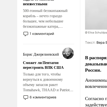
адаптироваться.
неизвестными
500-тонный безэкипажный
корабль – нечто гораздо
большее, чем небольшие
безэкипажные катера,
применение которых уже
@ Elisa Schu/dpa
1 комментарий
стало обыденностью. Задача по
созданию такого корабля очень
Tекст:
Вера 
сложна и амбициозна. Однако
и ее реализация радикально
Борис Джерелиевский
В распоря
поднимет наши боевые
Сможет ли Пентагон
доказыва
возможности.
перестроить ВПК США
России.
Только для того, чтобы
вернуться к довоенному
Анонимные
объему запасов ракет
вовлеченн
Tomahawk, THAAD и Patriot
США потребуется более трех
6 комментариев
Согласно 
лет. Даже небольшая война с
задейству
Ираном опустошила