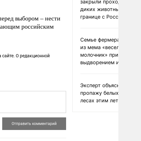
закрыли проходы для
диких животных на
границе с Россией
 перед выбором – нести
упающим российским
Семье фермера Уолкер
из мема «веселый
молочник» пригрозили
 сайте. О редакционной
выдворением из Росси
Эксперт объяснил
пропажу белых грибов 
лесах этим летом