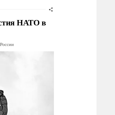
стия НАТО в
 России