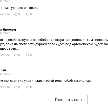
02.2023
е то мы уже это слышали...
ветить
0
0
ля Николаев
02.2023
ял на слабо клоуна,а зелебоба рад стараться,положит там свою ар
дет, пока на свете есть дураки,поле чудес под Артемовском будет з
ндеровцев...
ветить
0
0
 зап
02.2023
нечно, сколько украинских частей тела пойдёт на экспорт.
ветить
0
0