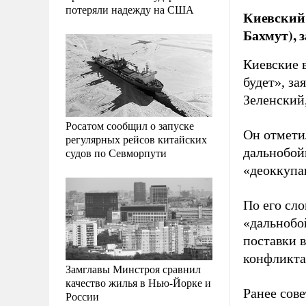
потеряли надежду на США
Киевский 
Бахмут), 
Киевские в
будет», з
Зеленский
Росатом сообщил о запуске
Он отмети
регулярных рейсов китайских
дальнобойн
судов по Севморпути
«деоккупа
По его сл
«дальнобо
поставки 
конфликта
Замглавы Минстроя сравнил
качество жилья в Нью-Йорке и
Ранее сов
России